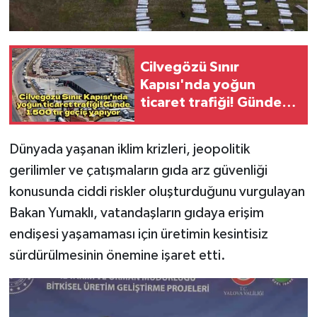
Cilvegözü Sınır
Kapısı'nda yoğun
ticaret trafiği! Günde
1.500 tır geçiş yapıyor
Dünyada yaşanan iklim krizleri, jeopolitik
gerilimler ve çatışmaların gıda arz güvenliği
konusunda ciddi riskler oluşturduğunu vurgulayan
Bakan Yumaklı, vatandaşların gıdaya erişim
endişesi yaşamaması için üretimin kesintisiz
sürdürülmesinin önemine işaret etti.