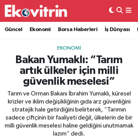
Güncel
Hava Durumu
Güncel
Ekonomi
Borsa Haberleri
İş Dünyası
Ekonomi
Trafik Durumu
EKONOMI
Borsa Haberleri
Süper Lig Puan Durumu ve Fikstür
Bakan Yumaklı: “Tarım
artık ülkeler için milli
İş Dünyası
Tüm Manşetler
güvenlik meselesi”
Lojistik
Son Dakika Haberleri
Tarım ve Orman Bakanı İbrahim Yumaklı, küresel
krizler ve iklim değişikliğinin gıda arz güvenliğini
Otovitrin
Haber Arşivi
stratejik hale getirdiğini belirterek, “Tarımın
sadece çiftçinin bir faaliyeti değil, ülkelerin de bir
Asayiş
milli güvenlik meselesi haline geldiğini unutmamak
lazım” dedi.
Magazin