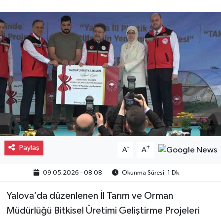
Gayrimenkul
Spor
Eğitim
Paylaş
-
+
A
A
09.05.2026 - 08:08
Okunma Süresi: 1 Dk
Yalova’da düzenlenen İl Tarım ve Orman
Müdürlüğü Bitkisel Üretimi Geliştirme Projeleri