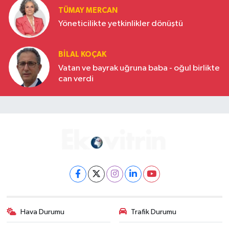
TÜMAY MERCAN
Yöneticilikte yetkinlikler dönüştü
BILAL KOÇAK
Vatan ve bayrak uğruna baba - oğul birlikte
can verdi
Hava Durumu
Trafik Durumu