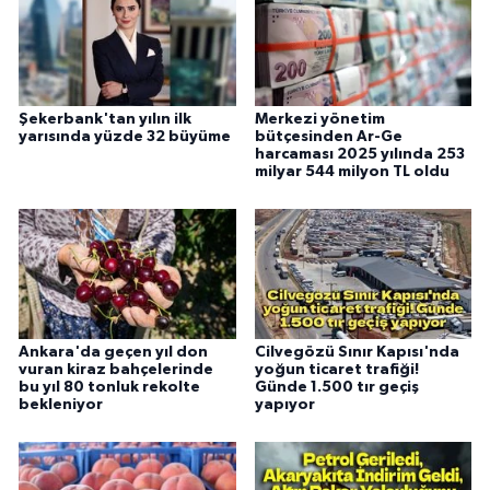
Şekerbank'tan yılın ilk
Merkezi yönetim
yarısında yüzde 32 büyüme
bütçesinden Ar-Ge
harcaması 2025 yılında 253
milyar 544 milyon TL oldu
Ankara'da geçen yıl don
Cilvegözü Sınır Kapısı'nda
vuran kiraz bahçelerinde
yoğun ticaret trafiği!
bu yıl 80 tonluk rekolte
Günde 1.500 tır geçiş
bekleniyor
yapıyor