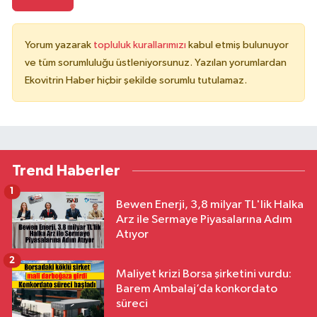
Yorum yazarak
topluluk kurallarımızı
kabul etmiş bulunuyor
ve tüm sorumluluğu üstleniyorsunuz. Yazılan yorumlardan
Ekovitrin Haber hiçbir şekilde sorumlu tutulamaz.
Trend Haberler
1
Bewen Enerji, 3,8 milyar TL'lik Halka
Arz ile Sermaye Piyasalarına Adım
Atıyor
2
Maliyet krizi Borsa şirketini vurdu:
Barem Ambalaj’da konkordato
süreci