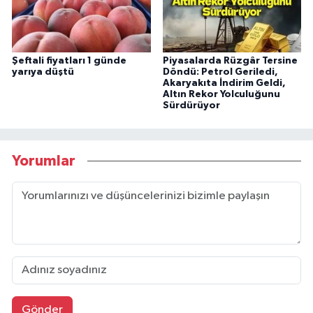
Şeftali fiyatları 1 günde
Piyasalarda Rüzgâr Tersine
yarıya düştü
Döndü: Petrol Geriledi,
Akaryakıta İndirim Geldi,
Altın Rekor Yolculuğunu
Sürdürüyor
Yorumlar
Gönder