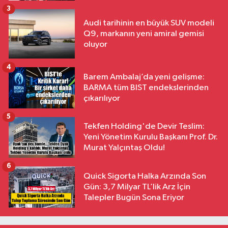
3
Audi tarihinin en büyük SUV modeli
Q9, markanın yeni amiral gemisi
oluyor
4
Barem Ambalaj’da yeni gelişme:
BARMA tüm BIST endekslerinden
çıkarılıyor
5
Tekfen Holding'de Devir Teslim:
Yeni Yönetim Kurulu Başkanı Prof. Dr.
Murat Yalçıntaş Oldu!
6
Quick Sigorta Halka Arzında Son
Gün: 3,7 Milyar TL’lik Arz İçin
Talepler Bugün Sona Eriyor