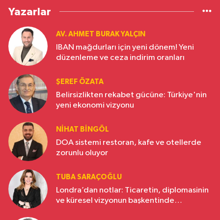
Yazarlar
AV. AHMET BURAK YALÇIN
IBAN mağdurları için yeni dönem! Yeni
düzenleme ve ceza indirim oranları
ŞEREF ÖZATA
Belirsizlikten rekabet gücüne: Türkiye'nin
yeni ekonomi vizyonu
NIHAT BINGÖL
DOA sistemi restoran, kafe ve otellerde
zorunlu oluyor
TUBA SARAÇOĞLU
Londra’dan notlar: Ticaretin, diplomasinin
ve küresel vizyonun başkentinde
Türkiye’nin yükselen gücü