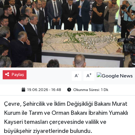
Gayrimenkul
Spor
Eğitim
Paylaş
-
+
A
A
19.06.2026 - 16:48
Okunma Süresi: 1 Dk
Çevre, Şehircilik ve İklim Değişikliği Bakanı Murat
Kurum ile Tarım ve Orman Bakanı İbrahim Yumaklı
Kayseri temasları çerçevesinde valilik ve
büyükşehir ziyaretlerinde bulundu.