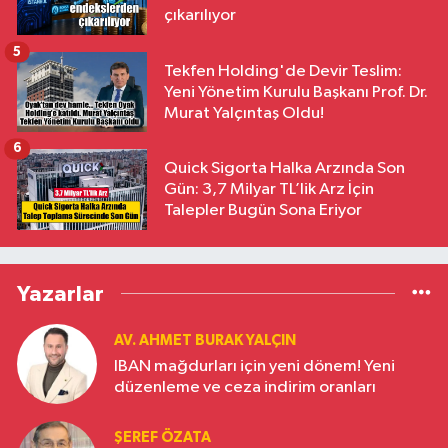
çıkarılıyor
5
Tekfen Holding'de Devir Teslim:
Yeni Yönetim Kurulu Başkanı Prof. Dr.
Murat Yalçıntaş Oldu!
6
Quick Sigorta Halka Arzında Son
Gün: 3,7 Milyar TL’lik Arz İçin
Talepler Bugün Sona Eriyor
Yazarlar
AV. AHMET BURAK YALÇIN
IBAN mağdurları için yeni dönem! Yeni
düzenleme ve ceza indirim oranları
ŞEREF ÖZATA