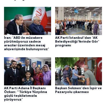
İran: 'ABD ile müzakere
AK Parti İstanbul'dan 'AK
yürütmüyoruz sadece
Belediyeciliği Yerinde Gör'
aracılar üzerinden mesaj
programı
alışverişinde bulunuyoruz'
AK Parti Adana İl Başkanı
Başkan Sekmen'den İspir ve
Özkan: ''Türkiye Yüzyılına
Pazaryolu çıkarması
güçlü teşkilatımızla
yürüyoruz'