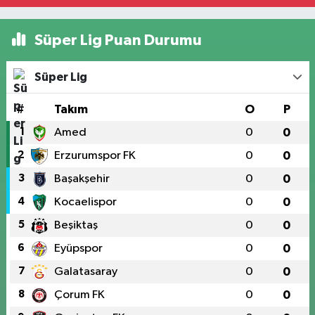
Süper Lig Puan Durumu
Süper Lig
#
Takım
O
P
1
Amed
0
0
2
Erzurumspor FK
0
0
3
Başakşehir
0
0
4
Kocaelispor
0
0
5
Beşiktaş
0
0
6
Eyüpspor
0
0
7
Galatasaray
0
0
8
Çorum FK
0
0