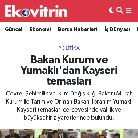
Güncel
Hava Durumu
Güncel
Ekonomi
Borsa Haberleri
İş Dünyası
Ekonomi
Trafik Durumu
POLITIKA
Borsa Haberleri
Süper Lig Puan Durumu ve Fikstür
Bakan Kurum ve
Yumaklı'dan Kayseri
İş Dünyası
Tüm Manşetler
temasları
Lojistik
Son Dakika Haberleri
Çevre, Şehircilik ve İklim Değişikliği Bakanı Murat
Kurum ile Tarım ve Orman Bakanı İbrahim Yumaklı
Otovitrin
Haber Arşivi
Kayseri temasları çerçevesinde valilik ve
büyükşehir ziyaretlerinde bulundu.
Asayiş
Magazin