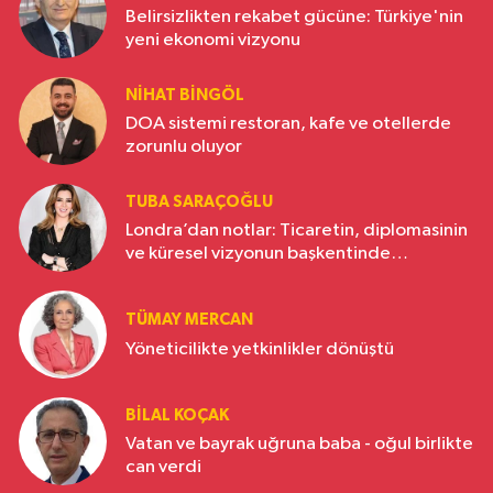
Belirsizlikten rekabet gücüne: Türkiye'nin
yeni ekonomi vizyonu
NIHAT BINGÖL
DOA sistemi restoran, kafe ve otellerde
zorunlu oluyor
TUBA SARAÇOĞLU
Londra’dan notlar: Ticaretin, diplomasinin
ve küresel vizyonun başkentinde
Türkiye’nin yükselen gücü
TÜMAY MERCAN
Yöneticilikte yetkinlikler dönüştü
BILAL KOÇAK
Vatan ve bayrak uğruna baba - oğul birlikte
can verdi