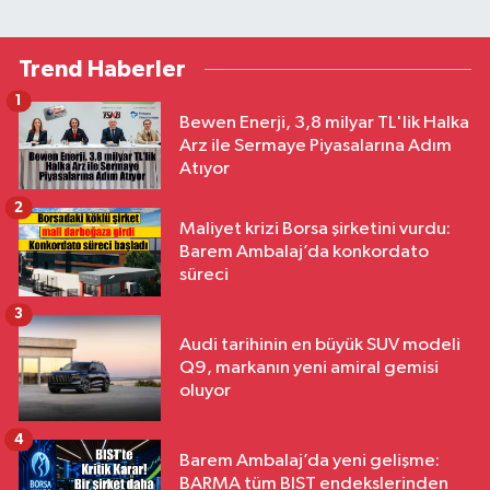
Trend Haberler
1
Bewen Enerji, 3,8 milyar TL'lik Halka
Arz ile Sermaye Piyasalarına Adım
Atıyor
2
Maliyet krizi Borsa şirketini vurdu:
Barem Ambalaj’da konkordato
süreci
3
Audi tarihinin en büyük SUV modeli
Q9, markanın yeni amiral gemisi
oluyor
4
Barem Ambalaj’da yeni gelişme:
BARMA tüm BIST endekslerinden