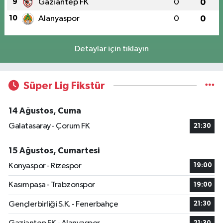
9
Gaziantep FK
0
0
10
Alanyaspor
0
0
Detaylar için tıklayın
Süper Lig Fikstür
14 Ağustos, Cuma
Galatasaray - Çorum FK
21:30
15 Ağustos, Cumartesi
Konyaspor - Rizespor
19:00
Kasımpaşa - Trabzonspor
19:00
Gençlerbirliği S.K. - Fenerbahçe
21:30