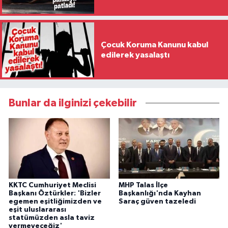
Çocuk Koruma Kanunu kabul
edilerek yasalaştı
Bunlar da ilginizi çekebilir
KKTC Cumhuriyet Meclisi
MHP Talas İlçe
Başkanı Öztürkler: 'Bizler
Başkanlığı'nda Kayhan
egemen eşitliğimizden ve
Saraç güven tazeledi
eşit uluslararası
statümüzden asla taviz
vermeyeceğiz'