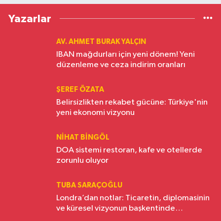
Yazarlar
AV. AHMET BURAK YALÇIN
IBAN mağdurları için yeni dönem! Yeni
düzenleme ve ceza indirim oranları
ŞEREF ÖZATA
Belirsizlikten rekabet gücüne: Türkiye'nin
yeni ekonomi vizyonu
NIHAT BINGÖL
DOA sistemi restoran, kafe ve otellerde
zorunlu oluyor
TUBA SARAÇOĞLU
Londra’dan notlar: Ticaretin, diplomasinin
ve küresel vizyonun başkentinde
Türkiye’nin yükselen gücü