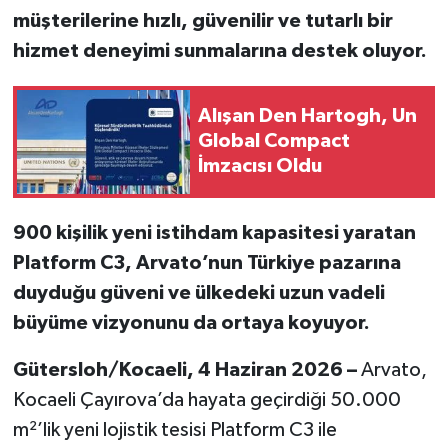
müşterilerine hızlı, güvenilir ve tutarlı bir
hizmet deneyimi sunmalarına destek oluyor.
Alışan Den Hartogh, Un
Global Compact
İmzacısı Oldu
900 kişilik yeni istihdam kapasitesi yaratan
Platform C3, Arvato’nun Türkiye pazarına
duyduğu güveni ve ülkedeki uzun vadeli
büyüme vizyonunu da ortaya koyuyor.
Gütersloh/Kocaeli, 4 Haziran 2026 –
Arvato,
Kocaeli Çayırova’da hayata geçirdiği 50.000
m²’lik yeni lojistik tesisi Platform C3 ile