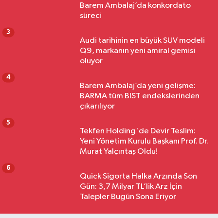
Barem Ambalaj’da konkordato
süreci
3
Audi tarihinin en büyük SUV modeli
Q9, markanın yeni amiral gemisi
oluyor
4
Barem Ambalaj’da yeni gelişme:
BARMA tüm BIST endekslerinden
çıkarılıyor
5
Tekfen Holding'de Devir Teslim:
Yeni Yönetim Kurulu Başkanı Prof. Dr.
Murat Yalçıntaş Oldu!
6
Quick Sigorta Halka Arzında Son
Gün: 3,7 Milyar TL’lik Arz İçin
Talepler Bugün Sona Eriyor