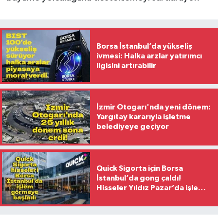
Borsa İstanbul’da yükseliş
ivmesi: Halka arzlar yatırımcı
ilgisini artırabilir
İzmir Otogarı'nda yeni dönem:
Yargıtay kararıyla işletme
belediyeye geçiyor
Quick Sigorta için Borsa
İstanbul’da gong çaldı!
Hisseler Yıldız Pazar’da işlem
görmeye başladı