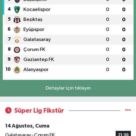
4
Kocaelispor
0
0
5
Beşiktaş
0
0
6
Eyüpspor
0
0
7
Galatasaray
0
0
8
Çorum FK
0
0
9
Gaziantep FK
0
0
10
Alanyaspor
0
0
Detaylar için tıklayın
Süper Lig Fikstür
14 Ağustos, Cuma
Galatasaray - Çorum FK
21:30