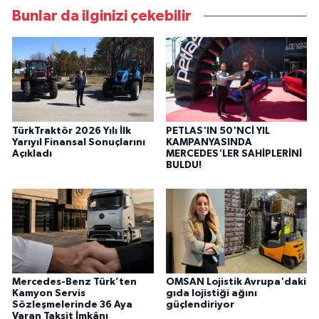
Bunlar da ilginizi çekebilir
TürkTraktör 2026 Yılı İlk
PETLAS'IN 50'NCİ YIL
Yarıyıl Finansal Sonuçlarını
KAMPANYASINDA
Açıkladı
MERCEDES'LER SAHİPLERİNİ
BULDU!
Mercedes-Benz Türk’ten
OMSAN Lojistik Avrupa'daki
Kamyon Servis
gıda lojistiği ağını
Sözleşmelerinde 36 Aya
güçlendiriyor
Varan Taksit İmkânı