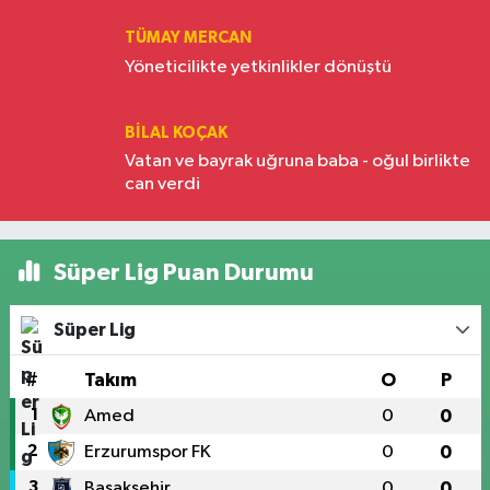
TÜMAY MERCAN
Yöneticilikte yetkinlikler dönüştü
BILAL KOÇAK
Vatan ve bayrak uğruna baba - oğul birlikte
can verdi
Süper Lig Puan Durumu
Süper Lig
#
Takım
O
P
1
Amed
0
0
2
Erzurumspor FK
0
0
3
Başakşehir
0
0