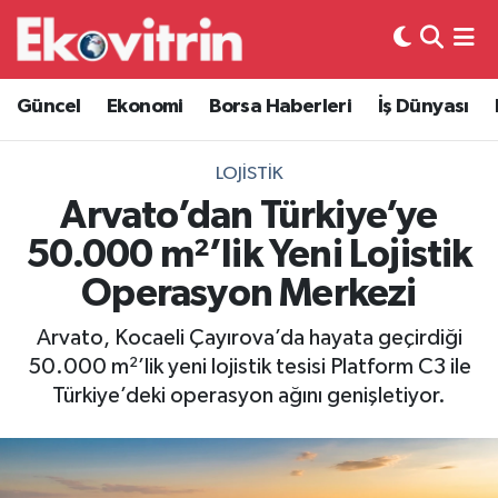
Güncel
Hava Durumu
Güncel
Ekonomi
Borsa Haberleri
İş Dünyası
Ekonomi
Trafik Durumu
LOJISTIK
Borsa Haberleri
Süper Lig Puan Durumu ve Fikstür
Arvato’dan Türkiye’ye
50.000 m²’lik Yeni Lojistik
İş Dünyası
Tüm Manşetler
Operasyon Merkezi
Lojistik
Son Dakika Haberleri
Arvato, Kocaeli Çayırova’da hayata geçirdiği
50.000 m²’lik yeni lojistik tesisi Platform C3 ile
Otovitrin
Haber Arşivi
Türkiye’deki operasyon ağını genişletiyor.
Asayiş
Magazin