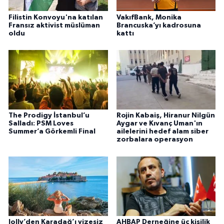
Filistin Konvoyu'na katılan
VakıfBank, Monika
Fransız aktivist müslüman
Brancuska’yı kadrosuna
oldu
kattı
The Prodigy İstanbul’u
Rojin Kabaiş, Hiranur Nilgün
Salladı: PSM Loves
Aygar ve Kıvanç Uman'ın
Summer’a Görkemli Final
ailelerini hedef alam siber
zorbalara operasyon
Jolly’den Karadağ’ı vizesiz
AHBAP Derneğine üç kişilik