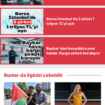
Borsa İstanbul’da 3 şirket 1
trilyon TL’yi aştı
Baykar’dan havacılıkta yeni
hamle: Kargo şirketi kuruluyor
Bunlar da ilginizi çekebilir