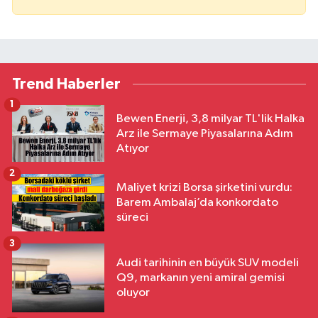
Trend Haberler
1
Bewen Enerji, 3,8 milyar TL'lik Halka
Arz ile Sermaye Piyasalarına Adım
Atıyor
2
Maliyet krizi Borsa şirketini vurdu:
Barem Ambalaj’da konkordato
süreci
3
Audi tarihinin en büyük SUV modeli
Q9, markanın yeni amiral gemisi
oluyor