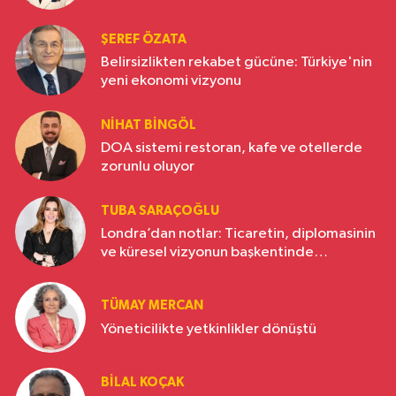
ŞEREF ÖZATA
Belirsizlikten rekabet gücüne: Türkiye'nin
yeni ekonomi vizyonu
NIHAT BINGÖL
DOA sistemi restoran, kafe ve otellerde
zorunlu oluyor
TUBA SARAÇOĞLU
Londra’dan notlar: Ticaretin, diplomasinin
ve küresel vizyonun başkentinde
Türkiye’nin yükselen gücü
TÜMAY MERCAN
Yöneticilikte yetkinlikler dönüştü
BILAL KOÇAK