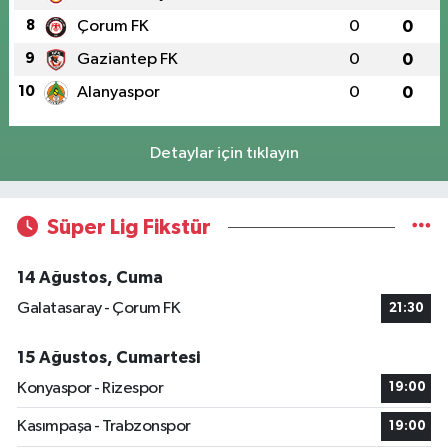
8
Çorum FK
0
0
9
Gaziantep FK
0
0
10
Alanyaspor
0
0
Detaylar için tıklayın
Süper Lig Fikstür
14 Ağustos, Cuma
Galatasaray - Çorum FK
21:30
15 Ağustos, Cumartesi
Konyaspor - Rizespor
19:00
Kasımpaşa - Trabzonspor
19:00