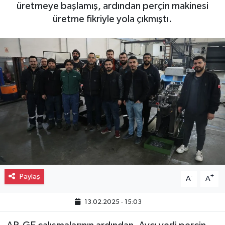
üretmeye başlamış, ardından perçin makinesi
Gayrimenkul
üretme fikriyle yola çıkmıştı.
Spor
Eğitim
Paylaş
-
+
A
A
13.02.2025 - 15:03