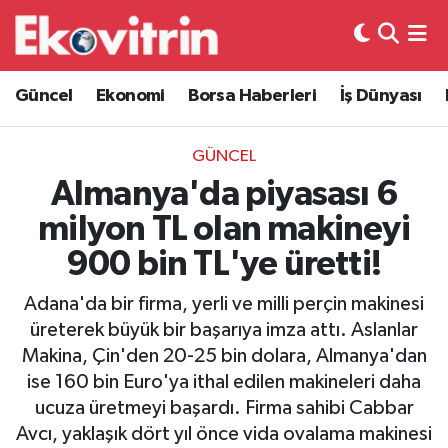
Güncel
Hava Durumu
Güncel
Ekonomi
Borsa Haberleri
İş Dünyası
Ekonomi
Trafik Durumu
GÜNCEL
Borsa Haberleri
Süper Lig Puan Durumu ve Fikstür
Almanya'da piyasası 6
milyon TL olan makineyi
İş Dünyası
Tüm Manşetler
900 bin TL'ye üretti!
Lojistik
Son Dakika Haberleri
Adana'da bir firma, yerli ve milli perçin makinesi
üreterek büyük bir başarıya imza attı. Aslanlar
Otovitrin
Haber Arşivi
Makina, Çin'den 20-25 bin dolara, Almanya'dan
ise 160 bin Euro'ya ithal edilen makineleri daha
Asayiş
ucuza üretmeyi başardı. Firma sahibi Cabbar
Avcı, yaklaşık dört yıl önce vida ovalama makinesi
Magazin