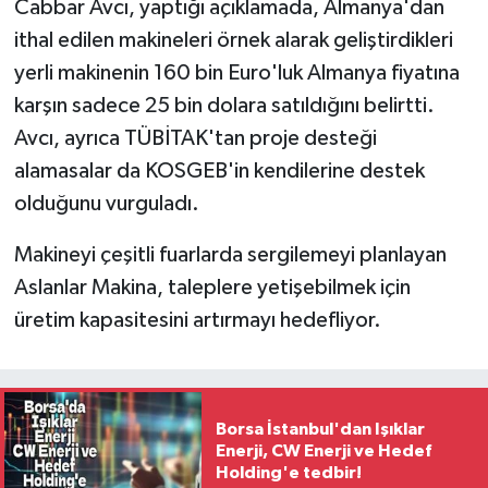
Cabbar Avcı, yaptığı açıklamada, Almanya'dan
ithal edilen makineleri örnek alarak geliştirdikleri
yerli makinenin 160 bin Euro'luk Almanya fiyatına
karşın sadece 25 bin dolara satıldığını belirtti.
Avcı, ayrıca TÜBİTAK'tan proje desteği
alamasalar da KOSGEB'in kendilerine destek
olduğunu vurguladı.
Makineyi çeşitli fuarlarda sergilemeyi planlayan
Aslanlar Makina, taleplere yetişebilmek için
üretim kapasitesini artırmayı hedefliyor.
Borsa İstanbul'dan Işıklar
Enerji, CW Enerji ve Hedef
Holding'e tedbir!