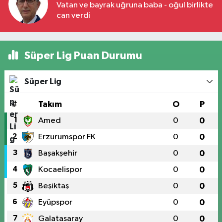
Vatan ve bayrak uğruna baba - oğul birlikte
can verdi
Süper Lig Puan Durumu
Süper Lig
#
Takım
O
P
1
Amed
0
0
2
Erzurumspor FK
0
0
3
Başakşehir
0
0
4
Kocaelispor
0
0
5
Beşiktaş
0
0
6
Eyüpspor
0
0
7
Galatasaray
0
0