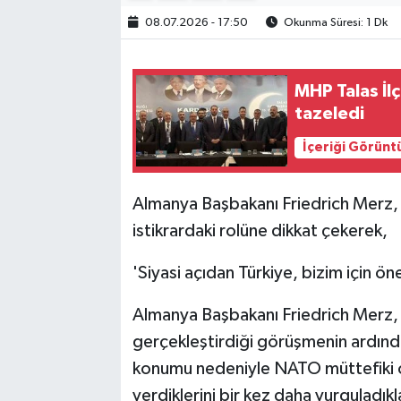
08.07.2026 - 17:50
Okunma Süresi: 1 Dk
MHP Talas İl
tazeledi
İçeriği Görünt
Almanya Başbakanı Friedrich Merz, 
istikrardaki rolüne dikkat çekerek,
'Siyasi açıdan Türkiye, bizim için öne
Almanya Başbakanı Friedrich Merz,
gerçekleştirdiği görüşmenin ardında
konumu nedeniyle NATO müttefiki ol
verdiklerini bir kez daha vurguladıkları