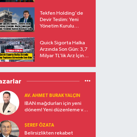
endekslerinden
çıkarılıyor
Tekfen Holding'de
Devir Teslim: Yeni
Yönetim Kurulu
Başkanı Prof. Dr. Murat
Yalçıntaş Oldu!
Quick Sigorta Halka
Arzında Son Gün: 3,7
Milyar TL’lik Arz İçin
Talepler Bugün Sona
Eriyor
azarlar
AV. AHMET BURAK YALÇIN
IBAN mağdurları için yeni
dönem! Yeni düzenleme ve
ceza indirim oranları
ŞEREF ÖZATA
Belirsizlikten rekabet