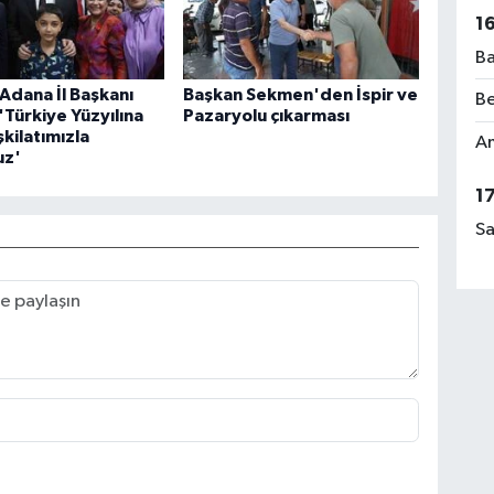
1
Ba
 Adana İl Başkanı
Başkan Sekmen'den İspir ve
Be
'Türkiye Yüzyılına
Pazaryolu çıkarması
şkilatımızla
Am
uz'
1
Sa