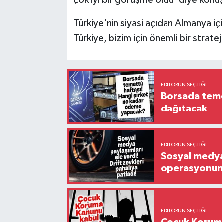
çok iyi bir görüşme oldu' diye konu
Türkiye'nin siyasi açıdan Almanya i
Türkiye, bizim için önemli bir strateji
EDITÖRÜN SEÇTIĞI
Borsada temet
dağıtacak
EDITÖRÜN SEÇTIĞI
Sosyal medya 
operasyonund
EDITÖRÜN SEÇTIĞI
Çocuk Koruma