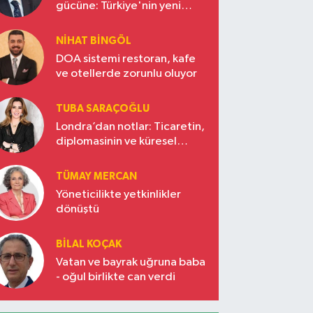
gücüne: Türkiye'nin yeni
ekonomi vizyonu
NIHAT BINGÖL
DOA sistemi restoran, kafe
ve otellerde zorunlu oluyor
TUBA SARAÇOĞLU
Londra’dan notlar: Ticaretin,
diplomasinin ve küresel
vizyonun başkentinde
Türkiye’nin yükselen gücü
TÜMAY MERCAN
Yöneticilikte yetkinlikler
dönüştü
BILAL KOÇAK
Vatan ve bayrak uğruna baba
- oğul birlikte can verdi