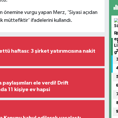
ştu.
çin önemine vurgu yapan Merz, 'Siyasi açıdan
k müttefiktir' ifadelerini kullandı.
tü haftası: 3 şirket yatırımcısına nakit
paylaşımları ele verdi! Drift
a 11 kişiye ev hapsi
 Kanunu kabul edilerek yasalaştı