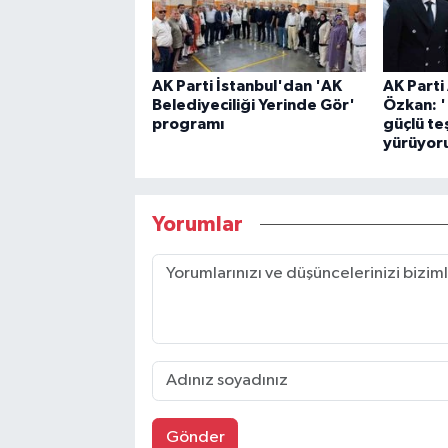
AK Parti İstanbul'dan 'AK
AK Parti
Belediyeciliği Yerinde Gör'
Özkan: '
programı
güçlü te
yürüyor
Yorumlar
Gönder