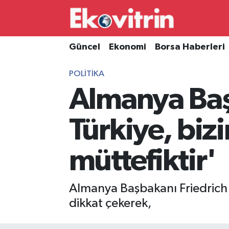
Güncel
Hava Durumu
Güncel
Ekonomi
Borsa Haberleri
Ekonomi
Trafik Durumu
POLITIKA
Almanya Baş
Borsa Haberleri
Süper Lig Puan Durumu ve Fikstür
İş Dünyası
Tüm Manşetler
Türkiye, bizi
Lojistik
Son Dakika Haberleri
müttefiktir'
Otovitrin
Haber Arşivi
Almanya Başbakanı Friedrich M
Asayiş
dikkat çekerek,
Magazin