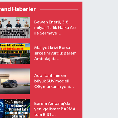
rend Haberler
Bewen Enerji, 3,8
milyar TL'lik Halka Arz
ile Sermaye
Piyasalarına Adım
Atıyor
Maliyet krizi Borsa
şirketini vurdu: Barem
Ambalaj’da
konkordato süreci
Audi tarihinin en
büyük SUV modeli
Q9, markanın yeni
amiral gemisi oluyor
Barem Ambalaj’da
yeni gelişme: BARMA
tüm BIST