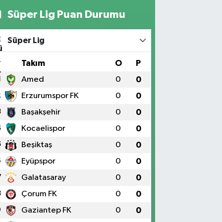
Süper Lig Puan Durumu
Süper Lig
#
Takım
O
P
1
Amed
0
0
2
Erzurumspor FK
0
0
3
Başakşehir
0
0
4
Kocaelispor
0
0
5
Beşiktaş
0
0
6
Eyüpspor
0
0
7
Galatasaray
0
0
8
Çorum FK
0
0
9
Gaziantep FK
0
0