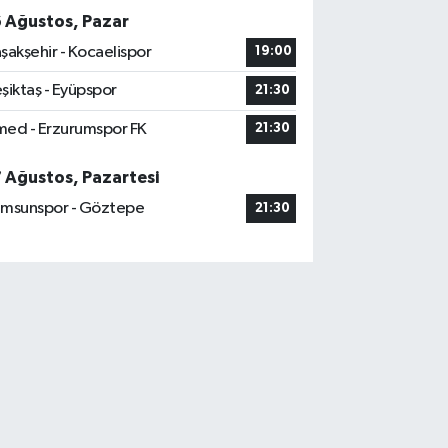
6 Ağustos, Pazar
şakşehir - Kocaelispor
19:00
şiktaş - Eyüpspor
21:30
ed - Erzurumspor FK
21:30
7 Ağustos, Pazartesi
msunspor - Göztepe
21:30