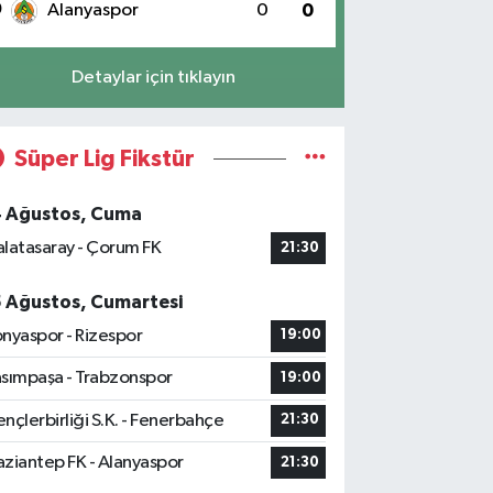
0
Alanyaspor
0
0
Detaylar için tıklayın
Süper Lig Fikstür
4 Ağustos, Cuma
latasaray - Çorum FK
21:30
5 Ağustos, Cumartesi
nyaspor - Rizespor
19:00
sımpaşa - Trabzonspor
19:00
nçlerbirliği S.K. - Fenerbahçe
21:30
ziantep FK - Alanyaspor
21:30