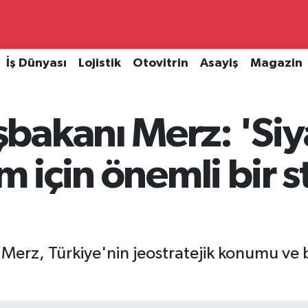
İş Dünyası
Lojistik
Otovitrin
Asayiş
Magazin
bakanı Merz: 'Siy
m için önemli bir s
erz, Türkiye'nin jeostratejik konumu ve b