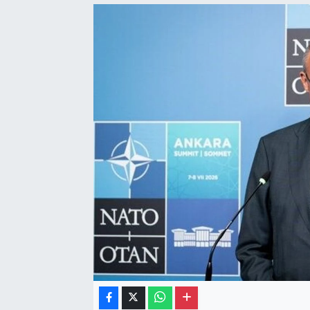
Gayrimenkul
Spor
Eğitim