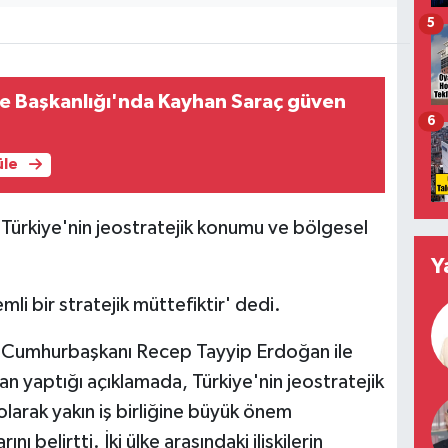
5
çe Başkanlığı'nda Kayhan Saraç güven
6
üle
Türkiye'nin jeostratejik konumu ve bölgesel
Y
mli bir stratejik müttefiktir' dedi.
 Cumhurbaşkanı Recep Tayyip Erdoğan ile
n yaptığı açıklamada, Türkiye'nin jeostratejik
arak yakın iş birliğine büyük önem
nı belirtti. İki ülke arasındaki ilişkilerin