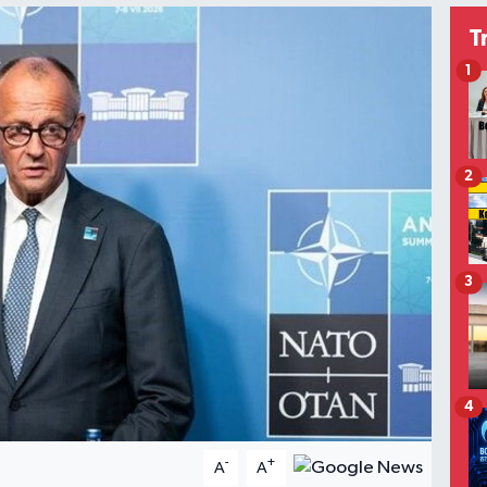
T
1
2
3
4
-
+
A
A