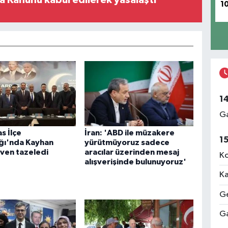
1
1
Ga
s İlçe
İran: 'ABD ile müzakere
1
ğı'nda Kayhan
yürütmüyoruz sadece
ven tazeledi
aracılar üzerinden mesaj
Ko
alışverişinde bulunuyoruz'
Ka
Ge
Ga