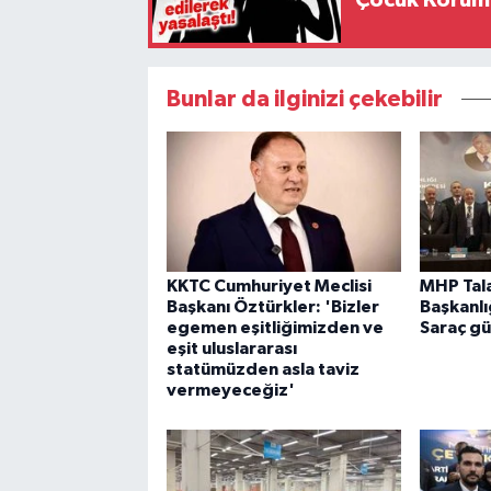
Bunlar da ilginizi çekebilir
KKTC Cumhuriyet Meclisi
MHP Tala
Başkanı Öztürkler: 'Bizler
Başkanlı
egemen eşitliğimizden ve
Saraç gü
eşit uluslararası
statümüzden asla taviz
vermeyeceğiz'