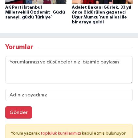
AK Parti İstanbul
Adalet Bakanı Gürlek, 33 yıl
Milletvekili Özdemir: 'Güçlü
önce öldürülen gazeteci
sanayi, güçlü Türkiye'
Uğur Mumcu'nun ailesi ile
bir araya geldi
Yorumlar
Gönder
Yorum yazarak
topluluk kurallarımızı
kabul etmiş bulunuyor