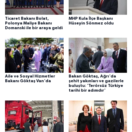
Ticaret Bakanı Bolat,
MHP Kula İlçe Başkanı
Polonya Maliye Bakanı
Hüseyin Sönmez oldu
Domanski ile bir araya geldi
Aile ve Sosyal Hizmetler
Bakan Göktaş, Ağrı'da
Bakanı Göktaş Van'da
şehit yakınları ve gazilerle
buluştu: 'Terörsüz Türkiye
tarihi bir adımdır'