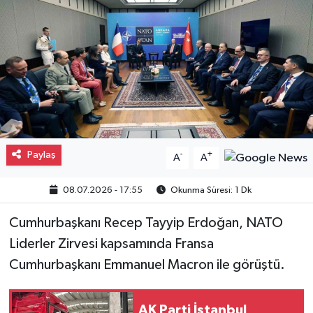
Gayrimenkul
Spor
Eğitim
Paylaş
-
+
A
A
08.07.2026 - 17:55
Okunma Süresi: 1 Dk
Cumhurbaşkanı Recep Tayyip Erdoğan, NATO
Liderler Zirvesi kapsamında Fransa
Cumhurbaşkanı Emmanuel Macron ile görüştü.
AK Parti İstanbul