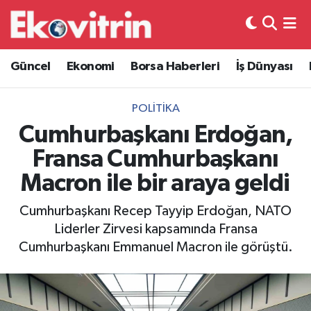
Güncel
Hava Durumu
Güncel
Ekonomi
Borsa Haberleri
İş Dünyası
Ekonomi
Trafik Durumu
POLITIKA
Borsa Haberleri
Süper Lig Puan Durumu ve Fikstür
Cumhurbaşkanı Erdoğan,
Fransa Cumhurbaşkanı
İş Dünyası
Tüm Manşetler
Macron ile bir araya geldi
Lojistik
Son Dakika Haberleri
Cumhurbaşkanı Recep Tayyip Erdoğan, NATO
Liderler Zirvesi kapsamında Fransa
Otovitrin
Haber Arşivi
Cumhurbaşkanı Emmanuel Macron ile görüştü.
Asayiş
Magazin