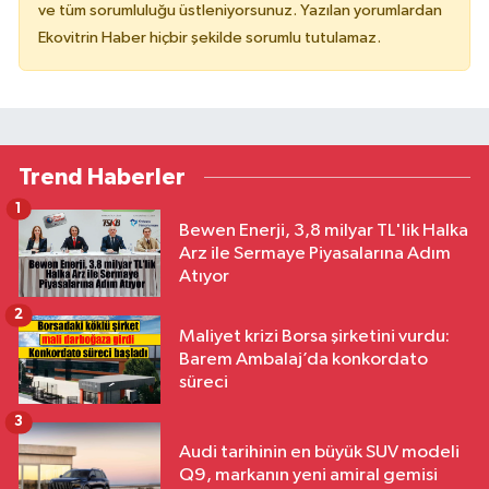
ve tüm sorumluluğu üstleniyorsunuz. Yazılan yorumlardan
Ekovitrin Haber hiçbir şekilde sorumlu tutulamaz.
Trend Haberler
1
Bewen Enerji, 3,8 milyar TL'lik Halka
Arz ile Sermaye Piyasalarına Adım
Atıyor
2
Maliyet krizi Borsa şirketini vurdu:
Barem Ambalaj’da konkordato
süreci
3
Audi tarihinin en büyük SUV modeli
Q9, markanın yeni amiral gemisi