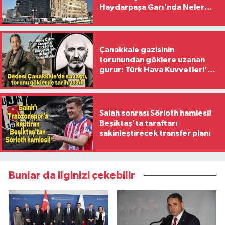
Haydarpaşa Garı'nda Neler
Yaşanıyor?
Çanakkale gazisinin
torunundan göklere uzanan
gurur: Türk Hava Kuvvetleri’nin
ilk kadın generali oldu
Salah sonrası Sörloth hamlesi!
Beşiktaş'ta taraftarı
sakinleştirecek transfer planı
Bunlar da ilginizi çekebilir