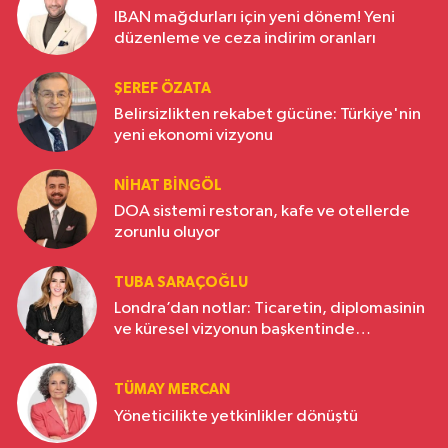
IBAN mağdurları için yeni dönem! Yeni
düzenleme ve ceza indirim oranları
ŞEREF ÖZATA
Belirsizlikten rekabet gücüne: Türkiye'nin
yeni ekonomi vizyonu
NIHAT BINGÖL
DOA sistemi restoran, kafe ve otellerde
zorunlu oluyor
TUBA SARAÇOĞLU
Londra’dan notlar: Ticaretin, diplomasinin
ve küresel vizyonun başkentinde
Türkiye’nin yükselen gücü
TÜMAY MERCAN
Yöneticilikte yetkinlikler dönüştü