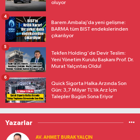
oluyor
4
Barem Ambalaj’da yeni gelişme:
BARMA tüm BIST endekslerinden
çıkarılıyor
5
Tekfen Holding'de Devir Teslim:
Yeni Yönetim Kurulu Başkanı Prof. Dr.
Murat Yalçıntaş Oldu!
6
Quick Sigorta Halka Arzında Son
Gün: 3,7 Milyar TL’lik Arz İçin
Talepler Bugün Sona Eriyor
Yazarlar
AV. AHMET BURAK YALÇIN