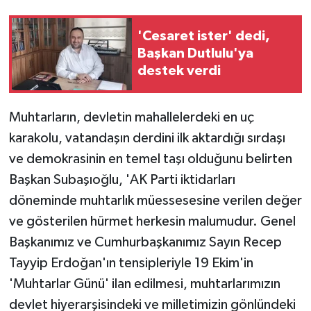
'Cesaret ister' dedi,
Başkan Dutlulu'ya
destek verdi
Muhtarların, devletin mahallelerdeki en uç
karakolu, vatandaşın derdini ilk aktardığı sırdaşı
ve demokrasinin en temel taşı olduğunu belirten
Başkan Subaşıoğlu, 'AK Parti iktidarları
döneminde muhtarlık müessesesine verilen değer
ve gösterilen hürmet herkesin malumudur. Genel
Başkanımız ve Cumhurbaşkanımız Sayın Recep
Tayyip Erdoğan'ın tensipleriyle 19 Ekim'in
'Muhtarlar Günü' ilan edilmesi, muhtarlarımızın
devlet hiyerarşisindeki ve milletimizin gönlündeki