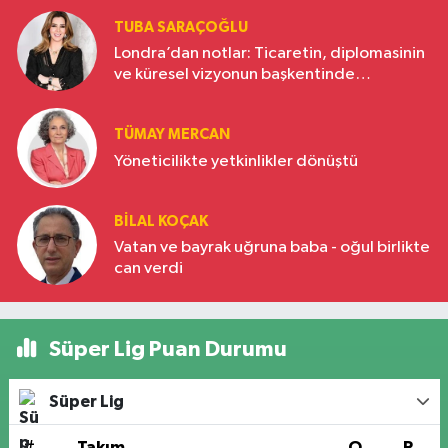
TUBA SARAÇOĞLU
Londra’dan notlar: Ticaretin, diplomasinin
ve küresel vizyonun başkentinde
Türkiye’nin yükselen gücü
TÜMAY MERCAN
Yöneticilikte yetkinlikler dönüştü
BILAL KOÇAK
Vatan ve bayrak uğruna baba - oğul birlikte
can verdi
Süper Lig Puan Durumu
Süper Lig
#
Takım
O
P