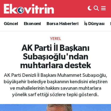
Güncel
Hava Durumu
Güncel
Ekonomi
Borsa Haberleri
İş Dünyası
Ekonomi
Trafik Durumu
YEREL
Borsa Haberleri
Süper Lig Puan Durumu ve Fikstür
AK Parti İl Başkanı
Subaşıoğlu'ndan
İş Dünyası
Tüm Manşetler
muhtarlara destek
Lojistik
Son Dakika Haberleri
AK Parti Denizli İl Başkanı Muhammet Subaşıoğlu,
büyükşehir belediye başkanının kendisini eleştiren
Otovitrin
Haber Arşivi
ve mahallelerinin hakkını savunan muhtarlara
yönelik sarf ettiği sözlere tepki gösterdi.
Asayiş
Magazin