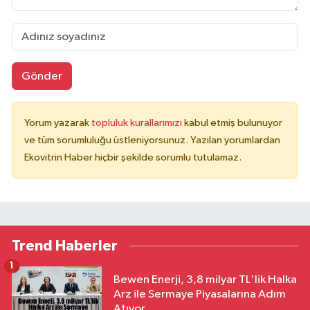
Gönder
Yorum yazarak
topluluk kurallarımızı
kabul etmiş bulunuyor
ve tüm sorumluluğu üstleniyorsunuz. Yazılan yorumlardan
Ekovitrin Haber hiçbir şekilde sorumlu tutulamaz.
Trend Haberler
1
Bewen Enerji, 3,8 milyar TL'lik Halka
Arz ile Sermaye Piyasalarına Adım
Atıyor