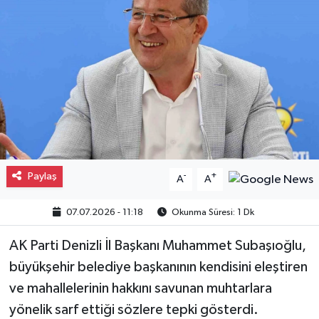
Gayrimenkul
Spor
Eğitim
Paylaş
-
+
A
A
07.07.2026 - 11:18
Okunma Süresi: 1 Dk
AK Parti Denizli İl Başkanı Muhammet Subaşıoğlu,
büyükşehir belediye başkanının kendisini eleştiren
ve mahallelerinin hakkını savunan muhtarlara
yönelik sarf ettiği sözlere tepki gösterdi.