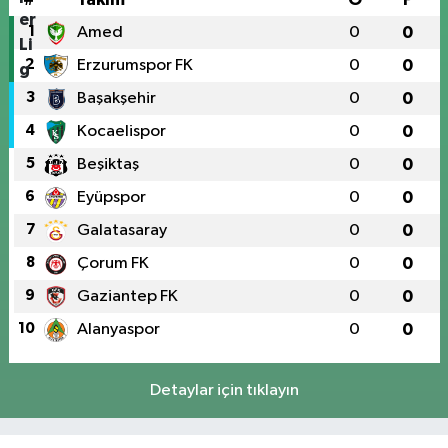
1
Amed
0
0
2
Erzurumspor FK
0
0
3
Başakşehir
0
0
4
Kocaelispor
0
0
5
Beşiktaş
0
0
6
Eyüpspor
0
0
7
Galatasaray
0
0
8
Çorum FK
0
0
9
Gaziantep FK
0
0
10
Alanyaspor
0
0
Detaylar için tıklayın