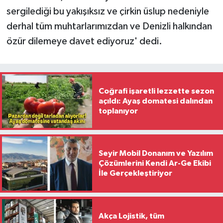
sergilediği bu yakışıksız ve çirkin üslup nedeniyle
derhal tüm muhtarlarımızdan ve Denizli halkından
özür dilemeye davet ediyoruz' dedi.
Coğrafi işaretli lezzette sezon
açıldı: Ayaş domatesi dalından
toplanıyor
Seyir Mobil Donanım ve Yazılım
Çözümlerini Kendi Ar-Ge Ekibi
İle Gerçekleştiriyor
Akça Lojistik, tüm