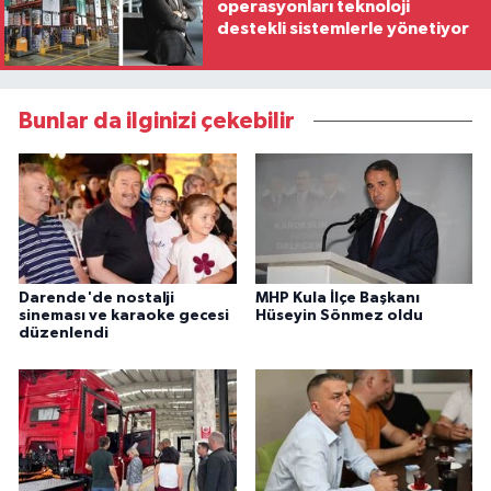
operasyonları teknoloji
destekli sistemlerle yönetiyor
Bunlar da ilginizi çekebilir
Darende'de nostalji
MHP Kula İlçe Başkanı
sineması ve karaoke gecesi
Hüseyin Sönmez oldu
düzenlendi