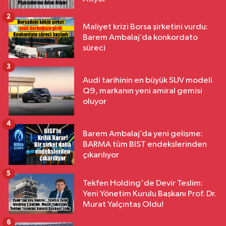
2
Maliyet krizi Borsa şirketini vurdu:
Barem Ambalaj’da konkordato
süreci
3
Audi tarihinin en büyük SUV modeli
Q9, markanın yeni amiral gemisi
oluyor
4
Barem Ambalaj’da yeni gelişme:
BARMA tüm BIST endekslerinden
çıkarılıyor
5
Tekfen Holding'de Devir Teslim:
Yeni Yönetim Kurulu Başkanı Prof. Dr.
Murat Yalçıntaş Oldu!
6