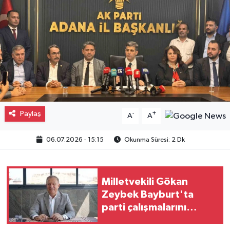
Gayrimenkul
Spor
Eğitim
Paylaş
-
+
A
A
06.07.2026 - 15:15
Okunma Süresi: 2 Dk
Milletvekili Gökan
Zeybek Bayburt'ta
parti çalışmalarını
anlattı