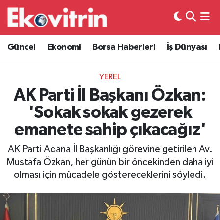
Güncel
Hava Durumu
Güncel
Ekonomi
Borsa Haberleri
İş Dünyası
Ekonomi
Trafik Durumu
YEREL
Borsa Haberleri
Süper Lig Puan Durumu ve Fikstür
AK Parti İl Başkanı Özkan:
'Sokak sokak gezerek
İş Dünyası
Tüm Manşetler
emanete sahip çıkacağız'
Lojistik
Son Dakika Haberleri
AK Parti Adana İl Başkanlığı görevine getirilen Av.
Mustafa Özkan, her günün bir öncekinden daha iyi
Otovitrin
Haber Arşivi
olması için mücadele göstereceklerini söyledi.
Asayiş
Magazin