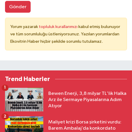
Gönder
Yorum yazarak
topluluk kurallarımızı
kabul etmiş bulunuyor
ve tüm sorumluluğu üstleniyorsunuz. Yazılan yorumlardan
Ekovitrin Haber hiçbir şekilde sorumlu tutulamaz.
Trend Haberler
1
Bewen Enerji, 3,8 milyar TL'lik Halka
Arz ile Sermaye Piyasalarına Adım
Atıyor
2
Maliyet krizi Borsa şirketini vurdu:
Barem Ambalaj’da konkordato