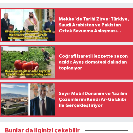
Mekke'de Tarihi Zirve: Türkiye,
Suudi Arabistan ve Pakistan
Ortak Savunma Anlaşması
İmzaladı
Coğrafi işaretli lezzette sezon
açıldı: Ayaş domatesi dalından
toplanıyor
Seyir Mobil Donanım ve Yazılım
Çözümlerini Kendi Ar-Ge Ekibi
İle Gerçekleştiriyor
Bunlar da ilginizi çekebilir