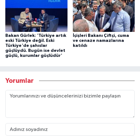
Bakan Gürlek: 'Türkiye artık
İçişleri Bakanı Çiftçi, cuma
eski Türkiye değil. Eski
ve cenaze namazlarına
Türkiye'de şahıslar
katıldı
güçlüydü. Bugün ise devlet
güçlü, kurumlar güçlüdür'
Yorumlar