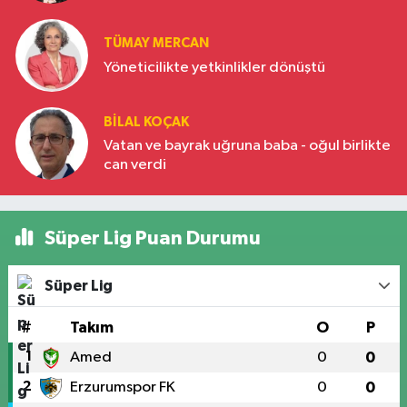
Türkiye’nin yükselen gücü
TÜMAY MERCAN
Yöneticilikte yetkinlikler dönüştü
BILAL KOÇAK
Vatan ve bayrak uğruna baba - oğul birlikte
can verdi
Süper Lig Puan Durumu
Süper Lig
#
Takım
O
P
1
Amed
0
0
2
Erzurumspor FK
0
0