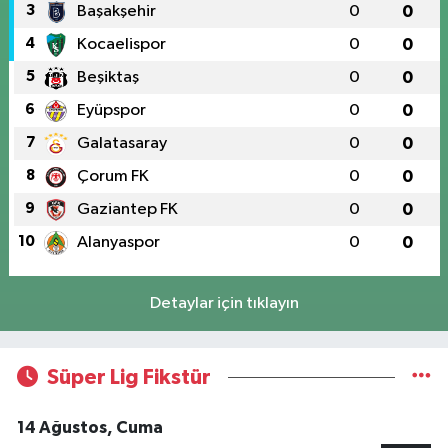
3
Başakşehir
0
0
4
Kocaelispor
0
0
5
Beşiktaş
0
0
6
Eyüpspor
0
0
7
Galatasaray
0
0
8
Çorum FK
0
0
9
Gaziantep FK
0
0
10
Alanyaspor
0
0
Detaylar için tıklayın
Süper Lig Fikstür
14 Ağustos, Cuma