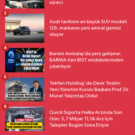
süreci
3
Audi tarihinin en büyük SUV modeli
Q9, markanın yeni amiral gemisi
oluyor
4
Barem Ambalaj’da yeni gelişme:
BARMA tüm BIST endekslerinden
çıkarılıyor
5
Tekfen Holding'de Devir Teslim:
Yeni Yönetim Kurulu Başkanı Prof. Dr.
Murat Yalçıntaş Oldu!
6
Quick Sigorta Halka Arzında Son
Gün: 3,7 Milyar TL’lik Arz İçin
Talepler Bugün Sona Eriyor