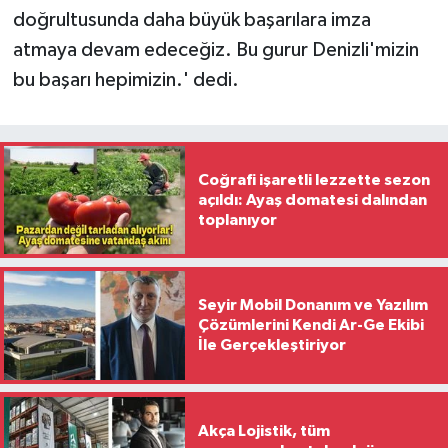
doğrultusunda daha büyük başarılara imza
atmaya devam edeceğiz. Bu gurur Denizli'mizin
bu başarı hepimizin.' dedi.
Coğrafi işaretli lezzette sezon
açıldı: Ayaş domatesi dalından
toplanıyor
Seyir Mobil Donanım ve Yazılım
Çözümlerini Kendi Ar-Ge Ekibi
İle Gerçekleştiriyor
Akça Lojistik, tüm