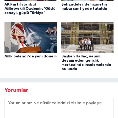
AK Parti İstanbul
Şehzadeler'de hizmetin
Milletvekili Özdemir: 'Güçlü
nabzı şantiyede tutuldu
sanayi, güçlü Türkiye'
MHP Selendi'de yeni dönem
Başkan Hallaç, yapımı
devam eden gençlik
merkezinde incelemelerde
bulundu
Yorumlar