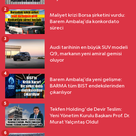
2
Maliyet krizi Borsa şirketini vurdu:
Barem Ambalaj’da konkordato
süreci
3
Audi tarihinin en büyük SUV modeli
Q9, markanın yeni amiral gemisi
oluyor
4
Barem Ambalaj’da yeni gelişme:
BARMA tüm BIST endekslerinden
çıkarılıyor
5
Tekfen Holding'de Devir Teslim:
Yeni Yönetim Kurulu Başkanı Prof. Dr.
Murat Yalçıntaş Oldu!
6