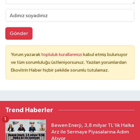
Gönder
Yorum yazarak
topluluk kurallarımızı
kabul etmiş bulunuyor
ve tüm sorumluluğu üstleniyorsunuz. Yazılan yorumlardan
Ekovitrin Haber hiçbir şekilde sorumlu tutulamaz.
Trend Haberler
1
Bewen Enerji, 3,8 milyar TL'lik Halka
Arz ile Sermaye Piyasalarına Adım
Atıyor