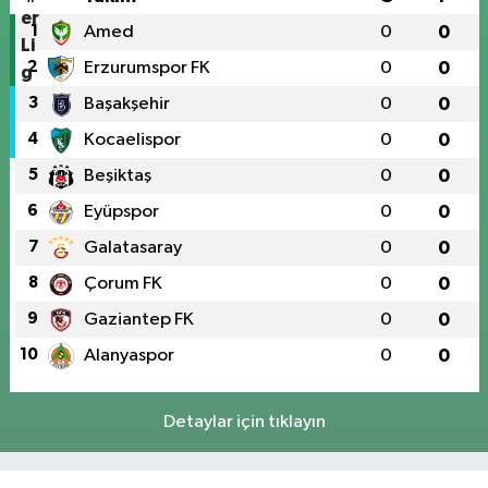
1
Amed
0
0
2
Erzurumspor FK
0
0
3
Başakşehir
0
0
4
Kocaelispor
0
0
5
Beşiktaş
0
0
6
Eyüpspor
0
0
7
Galatasaray
0
0
8
Çorum FK
0
0
9
Gaziantep FK
0
0
10
Alanyaspor
0
0
Detaylar için tıklayın