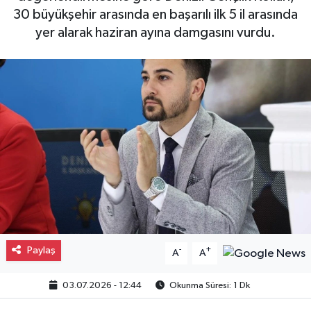
30 büyükşehir arasında en başarılı ilk 5 il arasında
Gayrimenkul
yer alarak haziran ayına damgasını vurdu.
Spor
Eğitim
Paylaş
-
+
A
A
03.07.2026 - 12:44
Okunma Süresi: 1 Dk