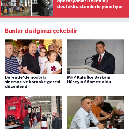
operasyonları teknoloji
destekli sistemlerle yönetiyor
Bunlar da ilginizi çekebilir
Darende'de nostalji
MHP Kula İlçe Başkanı
sineması ve karaoke gecesi
Hüseyin Sönmez oldu
düzenlendi