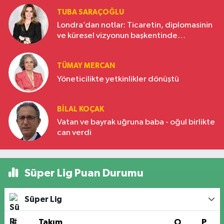
TUBA SARAÇOĞLU
Londra’dan notlar: Ticaretin, diplomasinin
ve küresel vizyonun başkentinde
Türkiye’nin yükselen gücü
TÜMAY MERCAN
Yöneticilikte yetkinlikler dönüştü
BILAL KOÇAK
Vatan ve bayrak uğruna baba - oğul birlikte
can verdi
Süper Lig Puan Durumu
Süper Lig
#
Takım
O
P