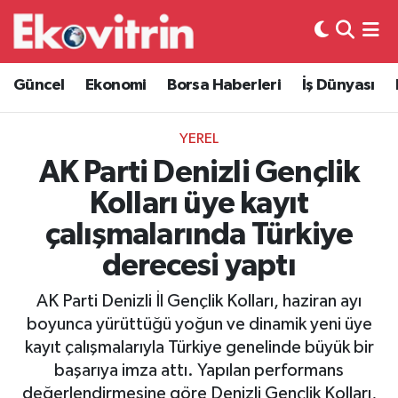
Güncel
Hava Durumu
Güncel
Ekonomi
Borsa Haberleri
İş Dünyası
Ekonomi
Trafik Durumu
YEREL
Borsa Haberleri
Süper Lig Puan Durumu ve Fikstür
AK Parti Denizli Gençlik
Kolları üye kayıt
İş Dünyası
Tüm Manşetler
çalışmalarında Türkiye
Lojistik
Son Dakika Haberleri
derecesi yaptı
Otovitrin
Haber Arşivi
AK Parti Denizli İl Gençlik Kolları, haziran ayı
boyunca yürüttüğü yoğun ve dinamik yeni üye
Asayiş
kayıt çalışmalarıyla Türkiye genelinde büyük bir
başarıya imza attı. Yapılan performans
Magazin
değerlendirmesine göre Denizli Gençlik Kolları,