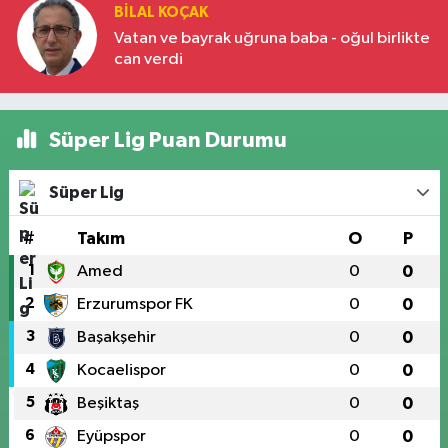
BILAL KOÇAK
Vatan ve bayrak uğruna baba - oğul birlikte
can verdi
Süper Lig Puan Durumu
Süper Lig
#
Takım
O
P
1
Amed
0
0
2
Erzurumspor FK
0
0
3
Başakşehir
0
0
4
Kocaelispor
0
0
5
Beşiktaş
0
0
6
Eyüpspor
0
0