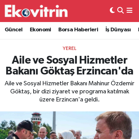
Güncel
Hava Durumu
Güncel
Ekonomi
Borsa Haberleri
İş Dünyası
Ekonomi
Trafik Durumu
YEREL
Borsa Haberleri
Süper Lig Puan Durumu ve Fikstür
Aile ve Sosyal Hizmetler
Bakanı Göktaş Erzincan'da
İş Dünyası
Tüm Manşetler
Aile ve Sosyal Hizmetler Bakanı Mahinur Özdemir
Lojistik
Son Dakika Haberleri
Göktaş, bir dizi ziyaret ve programa katılmak
üzere Erzincan'a geldi.
Otovitrin
Haber Arşivi
Asayiş
Magazin