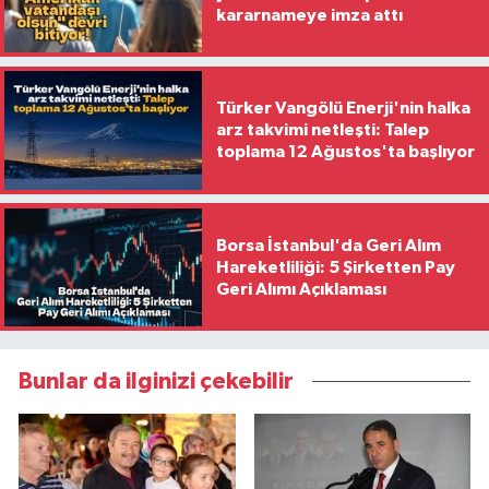
kararnameye imza attı
Türker Vangölü Enerji'nin halka
arz takvimi netleşti: Talep
toplama 12 Ağustos'ta başlıyor
Borsa İstanbul'da Geri Alım
Hareketliliği: 5 Şirketten Pay
Geri Alımı Açıklaması
Bunlar da ilginizi çekebilir