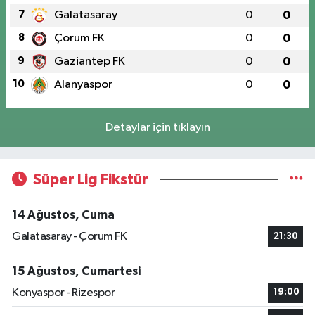
7
Galatasaray
0
0
8
Çorum FK
0
0
9
Gaziantep FK
0
0
10
Alanyaspor
0
0
Detaylar için tıklayın
Süper Lig Fikstür
14 Ağustos, Cuma
Galatasaray - Çorum FK
21:30
15 Ağustos, Cumartesi
Konyaspor - Rizespor
19:00