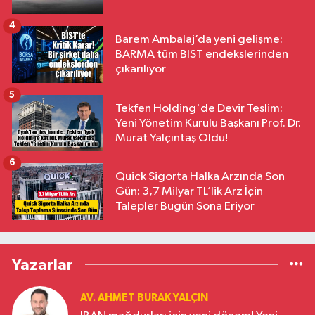
4
Barem Ambalaj’da yeni gelişme:
BARMA tüm BIST endekslerinden
çıkarılıyor
5
Tekfen Holding'de Devir Teslim:
Yeni Yönetim Kurulu Başkanı Prof. Dr.
Murat Yalçıntaş Oldu!
6
Quick Sigorta Halka Arzında Son
Gün: 3,7 Milyar TL’lik Arz İçin
Talepler Bugün Sona Eriyor
Yazarlar
AV. AHMET BURAK YALÇIN