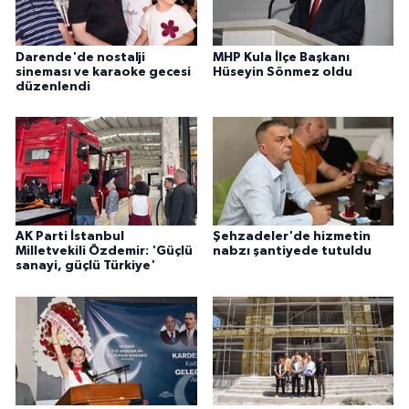
Darende'de nostalji
MHP Kula İlçe Başkanı
sineması ve karaoke gecesi
Hüseyin Sönmez oldu
düzenlendi
AK Parti İstanbul
Şehzadeler'de hizmetin
Milletvekili Özdemir: 'Güçlü
nabzı şantiyede tutuldu
sanayi, güçlü Türkiye'