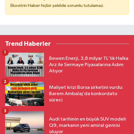
Ekovitrin Haber hiçbir şekilde sorumlu tutulamaz.
Trend Haberler
1
Bewen Enerji, 3,8 milyar TL'lik Halka
Arz ile Sermaye Piyasalarına Adım
Atıyor
2
Maliyet krizi Borsa şirketini vurdu:
Barem Ambalaj’da konkordato
süreci
3
Audi tarihinin en büyük SUV modeli
Q9, markanın yeni amiral gemisi
oluyor