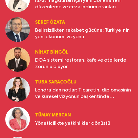
IBAN mağdurları için yeni dönem! Yeni
düzenleme ve ceza indirim oranları
ŞEREF ÖZATA
Belirsizlikten rekabet gücüne: Türkiye'nin
yeni ekonomi vizyonu
NIHAT BINGÖL
DOA sistemi restoran, kafe ve otellerde
zorunlu oluyor
TUBA SARAÇOĞLU
Londra’dan notlar: Ticaretin, diplomasinin
ve küresel vizyonun başkentinde
Türkiye’nin yükselen gücü
TÜMAY MERCAN
Yöneticilikte yetkinlikler dönüştü