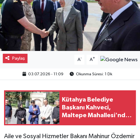
Gayrimenkul
Spor
Eğitim
Paylaş
-
+
A
A
03.07.2026 - 11:09
Okunma Süresi: 1 Dk
Kütahya Belediye
Başkanı Kahveci,
Maltepe Mahallesi'nde
incelemelerde bulundu
Aile ve Sosyal Hizmetler Bakanı Mahinur Özdemir