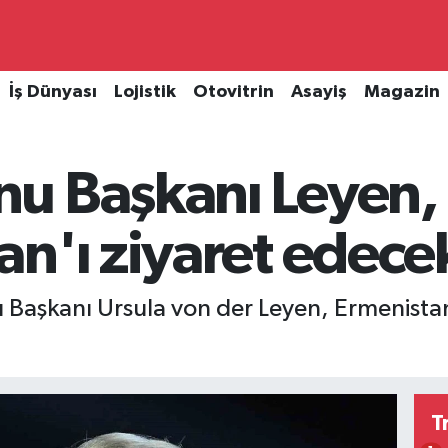
İş Dünyası
Lojistik
Otovitrin
Asayiş
Magazin
u Başkanı Leyen,
n'ı ziyaret edece
u Başkanı Ursula von der Leyen, Ermenistan
T