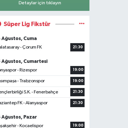
Detaylar için tıklayın
Süper Lig Fikstür
4 Ağustos, Cuma
latasaray - Çorum FK
21:30
5 Ağustos, Cumartesi
nyaspor - Rizespor
19:00
sımpaşa - Trabzonspor
19:00
nçlerbirliği S.K. - Fenerbahçe
21:30
ziantep FK - Alanyaspor
21:30
6 Ağustos, Pazar
şakşehir - Kocaelispor
19:00