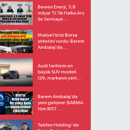
Bewen Enerji, 3,8
milyar TL'lik Halka Arz
ile Sermaye
Piyasalarına Adım
Atıyor
Maliyet krizi Borsa
şirketini vurdu: Barem
Ambalaj’da
konkordato süreci
Audi tarihinin en
büyük SUV modeli
Q9, markanın yeni
amiral gemisi oluyor
Barem Ambalaj’da
yeni gelişme: BARMA
tüm BIST
endekslerinden
çıkarılıyor
Tekfen Holding'de