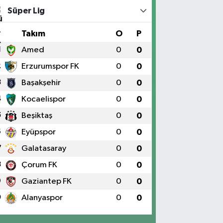
Süper Lig
#
Takım
O
P
1
Amed
0
0
2
Erzurumspor FK
0
0
3
Başakşehir
0
0
4
Kocaelispor
0
0
5
Beşiktaş
0
0
6
Eyüpspor
0
0
7
Galatasaray
0
0
8
Çorum FK
0
0
9
Gaziantep FK
0
0
0
Alanyaspor
0
0