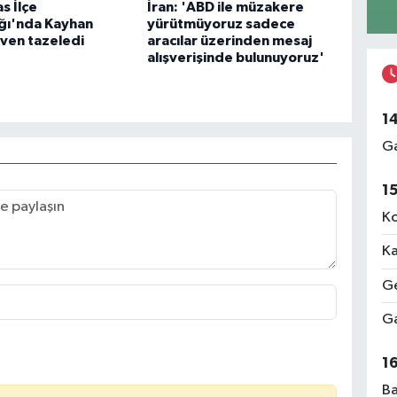
s İlçe
İran: 'ABD ile müzakere
ğı'nda Kayhan
yürütmüyoruz sadece
ven tazeledi
aracılar üzerinden mesaj
alışverişinde bulunuyoruz'
1
Ga
1
Ko
Ka
Ge
Ga
1
Ba