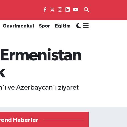
Gayrimenkul
Spor
Eğitim
 Ermenistan
k
'ı ve Azerbaycan'ı ziyaret
rend Haberler