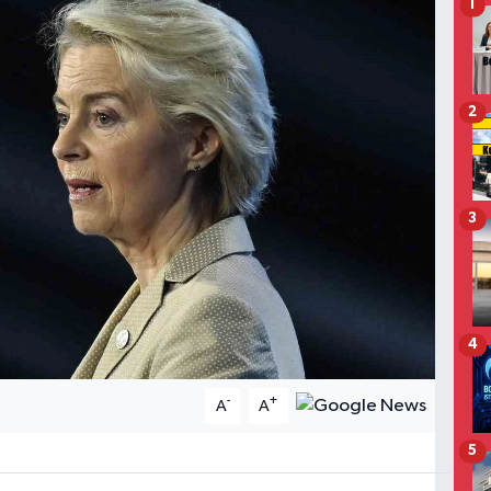
1
2
3
4
-
+
A
A
5