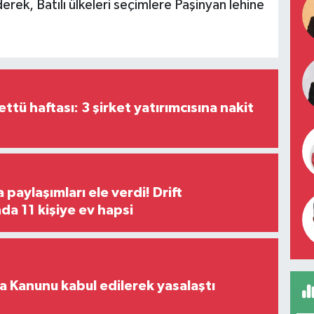
erek, Batılı ülkeleri seçimlere Paşinyan lehine
tü haftası: 3 şirket yatırımcısına nakit
paylaşımları ele verdi! Drift
a 11 kişiye ev hapsi
 Kanunu kabul edilerek yasalaştı