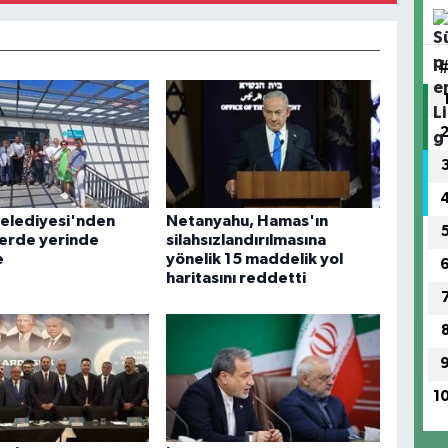
Belediyesi'nden
Netanyahu, Hamas'ın
lerde yerinde
silahsızlandırılmasına
e
yönelik 15 maddelik yol
haritasını reddetti
1