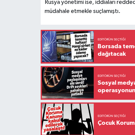
Rusya yönetimi ise, iddiaları redded
müdahale etmekle suçlamıştı.
EDITÖRÜN SEÇTIĞI
Borsada temet
dağıtacak
EDITÖRÜN SEÇTIĞI
Sosyal medya 
operasyonund
EDITÖRÜN SEÇTIĞI
Çocuk Koruma