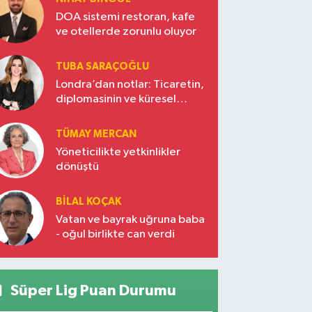
DOA sistemi restoran, kafe
ve otellerde zorunlu oluyor
TUBA SARAÇOĞLU
Londra’dan notlar: Ticaretin,
diplomasinin ve küresel
vizyonun başkentinde
Türkiye’nin yükselen gücü
TÜMAY MERCAN
Yöneticilikte yetkinlikler
dönüştü
BILAL KOÇAK
Vatan ve bayrak uğruna baba
- oğul birlikte can verdi
Süper Lig Puan Durumu