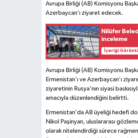
Avrupa Birliği (AB) Komisyonu Başk
Azerbaycan'ı ziyaret edecek.
Nilüfer Bele
inceleme
İçeriği Görünt
Avrupa Birliği (AB) Komisyonu Başk
Ermenistan'ı ve Azerbaycan'ı ziyar
ziyaretinin Rusya'nın siyasi baskısı
amacıyla düzenlendiğini belirtti.
Ermenistan'da AB üyeliği hedefi do
Nikol Paşinyan, uluslararası gözlemc
olarak nitelendirdiği sürece rağmen