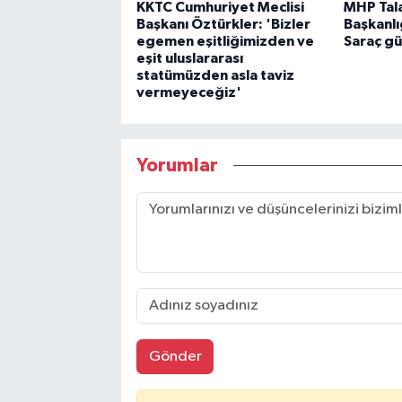
KKTC Cumhuriyet Meclisi
MHP Tala
Başkanı Öztürkler: 'Bizler
Başkanlı
egemen eşitliğimizden ve
Saraç gü
eşit uluslararası
statümüzden asla taviz
vermeyeceğiz'
Yorumlar
Gönder