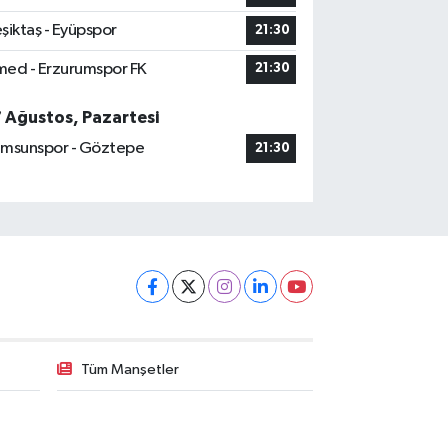
şiktaş - Eyüpspor
21:30
ed - Erzurumspor FK
21:30
7 Ağustos, Pazartesi
msunspor - Göztepe
21:30
Tüm Manşetler