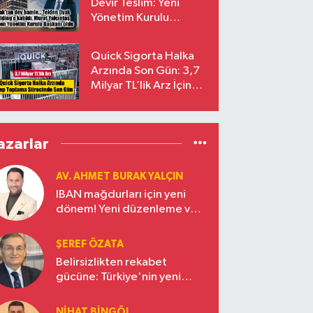
Devir Teslim: Yeni
Yönetim Kurulu
Başkanı Prof. Dr. Murat
Yalçıntaş Oldu!
Quick Sigorta Halka
Arzında Son Gün: 3,7
Milyar TL’lik Arz İçin
Talepler Bugün Sona
Eriyor
azarlar
AV. AHMET BURAK YALÇIN
IBAN mağdurları için yeni
dönem! Yeni düzenleme ve
ceza indirim oranları
ŞEREF ÖZATA
Belirsizlikten rekabet
gücüne: Türkiye'nin yeni
ekonomi vizyonu
NIHAT BINGÖL