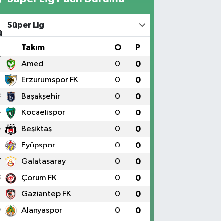
Süper Lig
#
Takım
O
P
1
Amed
0
0
2
Erzurumspor FK
0
0
3
Başakşehir
0
0
4
Kocaelispor
0
0
5
Beşiktaş
0
0
6
Eyüpspor
0
0
7
Galatasaray
0
0
8
Çorum FK
0
0
9
Gaziantep FK
0
0
0
Alanyaspor
0
0