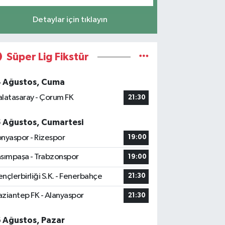
Detaylar için tıklayın
Süper Lig Fikstür
4 Ağustos, Cuma
latasaray - Çorum FK
21:30
5 Ağustos, Cumartesi
nyaspor - Rizespor
19:00
sımpaşa - Trabzonspor
19:00
nçlerbirliği S.K. - Fenerbahçe
21:30
ziantep FK - Alanyaspor
21:30
6 Ağustos, Pazar