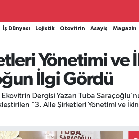
İş Dünyası
Lojistik
Otovitrin
Asayiş
Magazin
etleri Yönetimi ve 
oğun İlgi Gördü
, Ekovitrin Dergisi Yazarı Tuba Saraçoğlu
ştirilen “3. Aile Şirketleri Yönetimi ve İkin