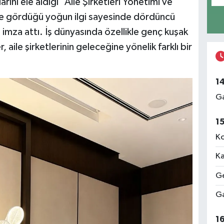
arını ele aldığı “Aile Şirketleri Yönetimi ve
rede gördüğü yoğun ilgi sayesinde dördüncü
 imza attı. İş dünyasında özellikle genç kuşak
, aile şirketlerinin geleceğine yönelik farklı bir
1
Ga
1
Ko
Ka
Ge
Ga
1