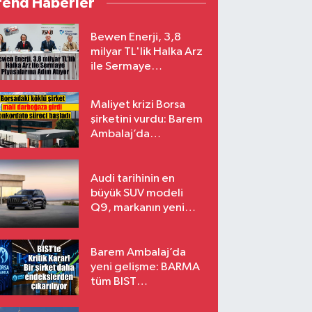
rend Haberler
Bewen Enerji, 3,8
milyar TL'lik Halka Arz
ile Sermaye
Piyasalarına Adım
Atıyor
Maliyet krizi Borsa
şirketini vurdu: Barem
Ambalaj’da
konkordato süreci
Audi tarihinin en
büyük SUV modeli
Q9, markanın yeni
amiral gemisi oluyor
Barem Ambalaj’da
yeni gelişme: BARMA
tüm BIST
endekslerinden
çıkarılıyor