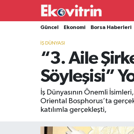
Güncel
Hava Durumu
Güncel
Ekonomi
Borsa Haberleri
Ekonomi
Trafik Durumu
İŞ DÜNYASI
“3. Aile Şirk
Borsa Haberleri
Süper Lig Puan Durumu ve Fikstür
İş Dünyası
Tüm Manşetler
Söyleşisi” Y
Lojistik
Son Dakika Haberleri
İş Dünyasının Önemli İsimleri
Otovitrin
Haber Arşivi
Oriental Bosphorus’ta gerçekle
katılımla gerçekleşti,
Asayiş
Magazin