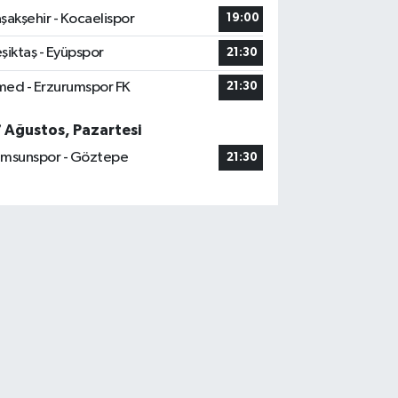
şakşehir - Kocaelispor
19:00
şiktaş - Eyüpspor
21:30
ed - Erzurumspor FK
21:30
7 Ağustos, Pazartesi
msunspor - Göztepe
21:30