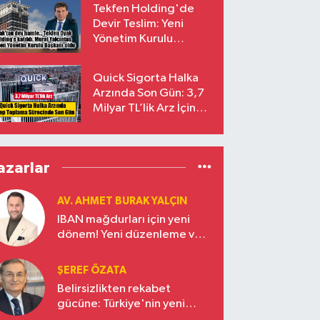
Tekfen Holding'de
Devir Teslim: Yeni
Yönetim Kurulu
Başkanı Prof. Dr. Murat
Yalçıntaş Oldu!
Quick Sigorta Halka
Arzında Son Gün: 3,7
Milyar TL’lik Arz İçin
Talepler Bugün Sona
Eriyor
azarlar
AV. AHMET BURAK YALÇIN
IBAN mağdurları için yeni
dönem! Yeni düzenleme ve
ceza indirim oranları
ŞEREF ÖZATA
Belirsizlikten rekabet
gücüne: Türkiye'nin yeni
ekonomi vizyonu