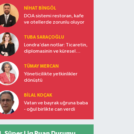
NIHAT BINGÖL
DOA sistemi restoran, kafe
ve otellerde zorunlu oluyor
TUBA SARAÇOĞLU
Londra’dan notlar: Ticaretin,
diplomasinin ve küresel
vizyonun başkentinde
Türkiye’nin yükselen gücü
TÜMAY MERCAN
Yöneticilikte yetkinlikler
dönüştü
BILAL KOÇAK
Vatan ve bayrak uğruna baba
- oğul birlikte can verdi
Süper Lig Puan Durumu