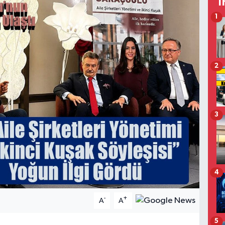
T
1
2
3
4
-
+
A
A
5