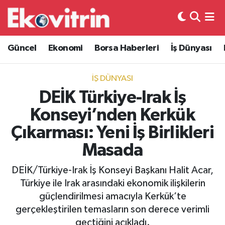
Güncel
Hava Durumu
Güncel
Ekonomi
Borsa Haberleri
İş Dünyası
Ekonomi
Trafik Durumu
İŞ DÜNYASI
Borsa Haberleri
Süper Lig Puan Durumu ve Fikstür
DEİK Türkiye-Irak İş
Konseyi’nden Kerkük
İş Dünyası
Tüm Manşetler
Çıkarması: Yeni İş Birlikleri
Lojistik
Son Dakika Haberleri
Masada
Otovitrin
Haber Arşivi
DEİK/Türkiye-Irak İş Konseyi Başkanı Halit Acar,
Türkiye ile Irak arasındaki ekonomik ilişkilerin
Asayiş
güçlendirilmesi amacıyla Kerkük’te
gerçekleştirilen temasların son derece verimli
Magazin
geçtiğini açıkladı.