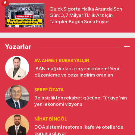
6
Quick Sigorta Halka Arzında Son
Gün: 3,7 Milyar TL’lik Arz İçin
Talepler Bugün Sona Eriyor
Yazarlar
AV. AHMET BURAK YALÇIN
IBAN mağdurları için yeni dönem! Yeni
düzenleme ve ceza indirim oranları
ŞEREF ÖZATA
Belirsizlikten rekabet gücüne: Türkiye'nin
yeni ekonomi vizyonu
NIHAT BINGÖL
DOA sistemi restoran, kafe ve otellerde
zorunlu oluyor