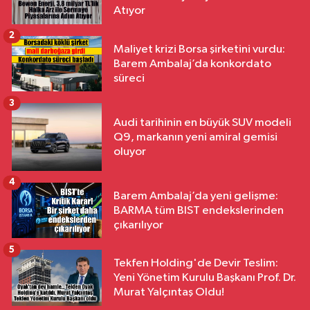
Atıyor
2
Maliyet krizi Borsa şirketini vurdu:
Barem Ambalaj’da konkordato
süreci
3
Audi tarihinin en büyük SUV modeli
Q9, markanın yeni amiral gemisi
oluyor
4
Barem Ambalaj’da yeni gelişme:
BARMA tüm BIST endekslerinden
çıkarılıyor
5
Tekfen Holding'de Devir Teslim:
Yeni Yönetim Kurulu Başkanı Prof. Dr.
Murat Yalçıntaş Oldu!