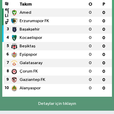
#
Takım
O
P
1
Amed
0
0
2
Erzurumspor FK
0
0
3
Başakşehir
0
0
4
Kocaelispor
0
0
5
Beşiktaş
0
0
6
Eyüpspor
0
0
7
Galatasaray
0
0
8
Çorum FK
0
0
9
Gaziantep FK
0
0
10
Alanyaspor
0
0
Detaylar için tıklayın