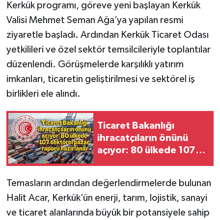
Kerkük programı, göreve yeni başlayan Kerkük
Valisi Mehmet Seman Ağa’ya yapılan resmi
ziyaretle başladı. Ardından Kerkük Ticaret Odası
yetkilileri ve özel sektör temsilcileriyle toplantılar
düzenlendi. Görüşmelerde karşılıklı yatırım
imkanları, ticaretin geliştirilmesi ve sektörel iş
birlikleri ele alındı.
Ticaret Bakanlığı
ihracatçıların önünü
açıyor: 80 ülkede 107
sektörel pazar raporu
hazırlandı
Temasların ardından değerlendirmelerde bulunan
Halit Acar, Kerkük’ün enerji, tarım, lojistik, sanayi
ve ticaret alanlarında büyük bir potansiyele sahip