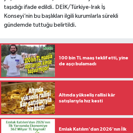
taşıdığı ifade edildi. DEİK/Türkiye-Irak İş
Konseyi’nin bu başlıkları ilgili kurumlarla sürekli
gündemde tuttuğu belirtildi.
100 bin TL maaş teklif etti, yine
de aşçı bulamadı
Altında yükseliş rallisi kâr
satışlarıyla hız kesti
Emlak Katılım'dan 2026'nın İlk