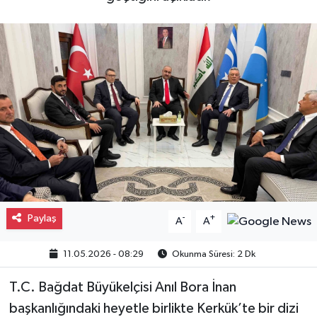
Gayrimenkul
Spor
Eğitim
Paylaş
-
+
A
A
11.05.2026 - 08:29
Okunma Süresi: 2 Dk
T.C. Bağdat Büyükelçisi Anıl Bora İnan
başkanlığındaki heyetle birlikte Kerkük’te bir dizi