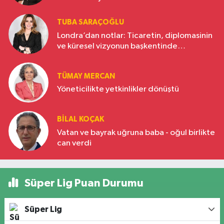
TUBA SARAÇOĞLU
Londra’dan notlar: Ticaretin, diplomasinin
ve küresel vizyonun başkentinde
Türkiye’nin yükselen gücü
TÜMAY MERCAN
Yöneticilikte yetkinlikler dönüştü
BILAL KOÇAK
Vatan ve bayrak uğruna baba - oğul birlikte
can verdi
Süper Lig Puan Durumu
Süper Lig