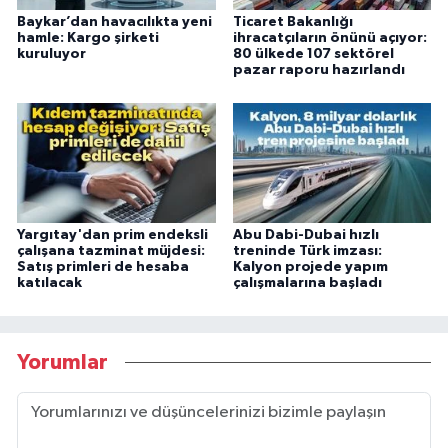
Baykar’dan havacılıkta yeni
Ticaret Bakanlığı
hamle: Kargo şirketi
ihracatçıların önünü açıyor:
kuruluyor
80 ülkede 107 sektörel
pazar raporu hazırlandı
Yargıtay'dan prim endeksli
Abu Dabi-Dubai hızlı
çalışana tazminat müjdesi:
treninde Türk imzası:
Satış primleri de hesaba
Kalyon projede yapım
katılacak
çalışmalarına başladı
Yorumlar