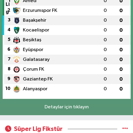
1
Amed
0
0
2
Erzurumspor FK
0
0
3
Başakşehir
0
0
4
Kocaelispor
0
0
5
Beşiktaş
0
0
6
Eyüpspor
0
0
7
Galatasaray
0
0
8
Çorum FK
0
0
9
Gaziantep FK
0
0
10
Alanyaspor
0
0
Detaylar için tıklayın
Süper Lig Fikstür