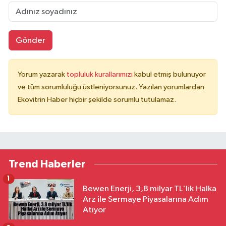
Gönder
Yorum yazarak
topluluk kurallarımızı
kabul etmiş bulunuyor
ve tüm sorumluluğu üstleniyorsunuz. Yazılan yorumlardan
Ekovitrin Haber hiçbir şekilde sorumlu tutulamaz.
Trend Haberler
1
Bewen Enerji, 3,8 milyar TL'lik Halka
Arz ile Sermaye Piyasalarına Adım
Atıyor