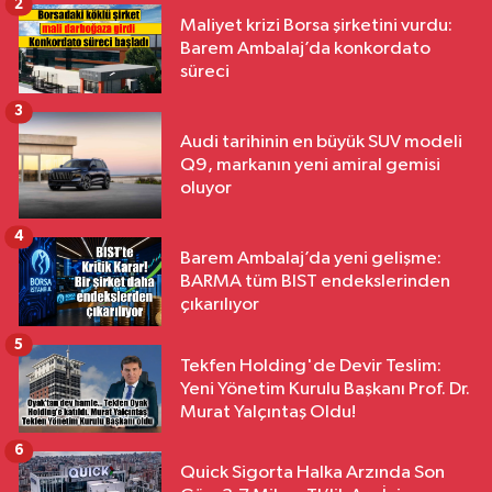
2
Maliyet krizi Borsa şirketini vurdu:
Barem Ambalaj’da konkordato
süreci
3
Audi tarihinin en büyük SUV modeli
Q9, markanın yeni amiral gemisi
oluyor
4
Barem Ambalaj’da yeni gelişme:
BARMA tüm BIST endekslerinden
çıkarılıyor
5
Tekfen Holding'de Devir Teslim:
Yeni Yönetim Kurulu Başkanı Prof. Dr.
Murat Yalçıntaş Oldu!
6
Quick Sigorta Halka Arzında Son