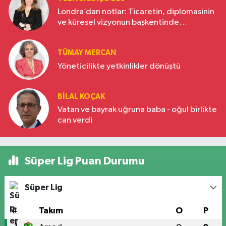
Londra’dan notlar: Ticaretin, diplomasinin
ve küresel vizyonun başkentinde
Türkiye’nin yükselen gücü
TÜMAY MERCAN
Yöneticilikte yetkinlikler dönüştü
BILAL KOÇAK
Vatan ve bayrak uğruna baba - oğul birlikte
can verdi
Süper Lig Puan Durumu
Süper Lig
#
Takım
O
P