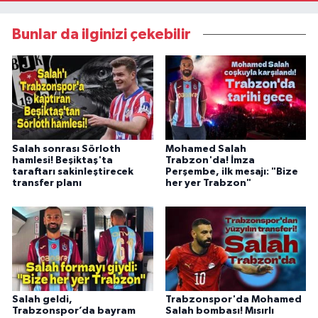
Bunlar da ilginizi çekebilir
Salah sonrası Sörloth
Mohamed Salah
hamlesi! Beşiktaş'ta
Trabzon'da! İmza
taraftarı sakinleştirecek
Perşembe, ilk mesajı: "Bize
transfer planı
her yer Trabzon"
Salah geldi,
Trabzonspor'da Mohamed
Trabzonspor’da bayram
Salah bombası! Mısırlı