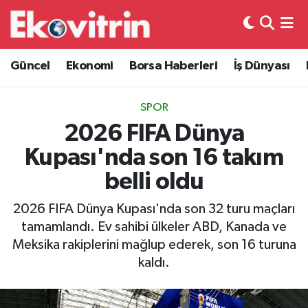
Güncel
Hava Durumu
Güncel
Ekonomi
Borsa Haberleri
İş Dünyası
Ekonomi
Trafik Durumu
SPOR
Borsa Haberleri
Süper Lig Puan Durumu ve Fikstür
2026 FIFA Dünya
Kupası'nda son 16 takım
İş Dünyası
Tüm Manşetler
belli oldu
Lojistik
Son Dakika Haberleri
2026 FIFA Dünya Kupası'nda son 32 turu maçları
tamamlandı. Ev sahibi ülkeler ABD, Kanada ve
Otovitrin
Haber Arşivi
Meksika rakiplerini mağlup ederek, son 16 turuna
kaldı.
Asayiş
Magazin