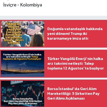
İsviçre - Kolombiya
Doğumla vatandaşlık hakkında
yeni dönem! Trump iki
kararnameye imza attı
Türker Vangölü Enerji'nin halka
arz takvimi netleşti: Talep
toplama 12 Ağustos'ta başlıyor
Borsa İstanbul'da Geri Alım
Hareketliliği: 5 Şirketten Pay
Geri Alımı Açıklaması