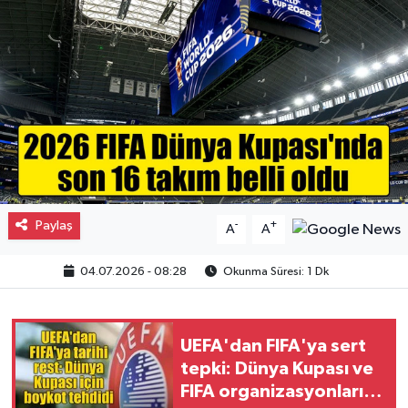
Gayrimenkul
Spor
Eğitim
Paylaş
-
+
A
A
04.07.2026 - 08:28
Okunma Süresi: 1 Dk
UEFA'dan FIFA'ya sert
tepki: Dünya Kupası ve
FIFA organizasyonları