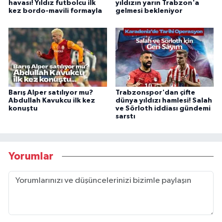
havası! Yıldız futbolcu ilk
yıldızın yarın Trabzon'a
kez bordo-mavili formayla
gelmesi bekleniyor
Barış Alper satılıyor mu?
Trabzonspor'dan çifte
Abdullah Kavukcu ilk kez
dünya yıldızı hamlesi! Salah
konuştu
ve Sörloth iddiası gündemi
sarstı
Yorumlar