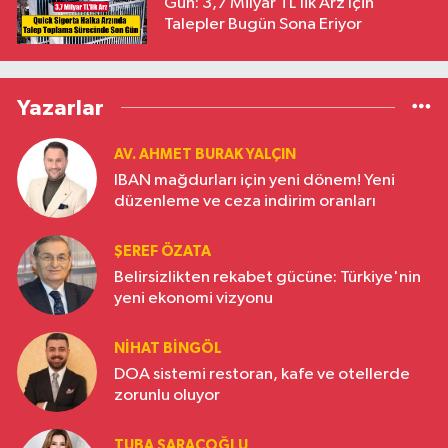
Gün: 3,7 Milyar TL’lik Arz İçin
Talepler Bugün Sona Eriyor
Yazarlar
AV. AHMET BURAK YALÇIN
IBAN mağdurları için yeni dönem! Yeni
düzenleme ve ceza indirim oranları
ŞEREF ÖZATA
Belirsizlikten rekabet gücüne: Türkiye'nin
yeni ekonomi vizyonu
NIHAT BINGÖL
DOA sistemi restoran, kafe ve otellerde
zorunlu oluyor
TUBA SARAÇOĞLU