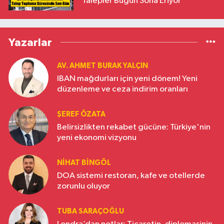
Talepler Bugün Sona Eriyor
Yazarlar
AV. AHMET BURAK YALÇIN
IBAN mağdurları için yeni dönem! Yeni
düzenleme ve ceza indirim oranları
ŞEREF ÖZATA
Belirsizlikten rekabet gücüne: Türkiye'nin
yeni ekonomi vizyonu
NIHAT BINGÖL
DOA sistemi restoran, kafe ve otellerde
zorunlu oluyor
TUBA SARAÇOĞLU