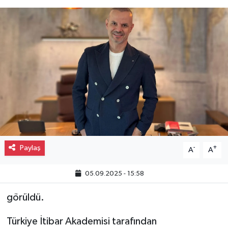
Gayrimenkul
Spor
Eğitim
Paylaş
-
+
A
A
05.09.2025 - 15:58
görüldü.
Türkiye İtibar Akademisi tarafından