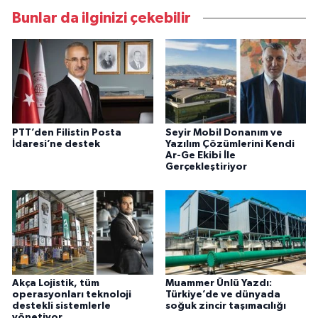
Bunlar da ilginizi çekebilir
PTT’den Filistin Posta
Seyir Mobil Donanım ve
İdaresi’ne destek
Yazılım Çözümlerini Kendi
Ar-Ge Ekibi İle
Gerçekleştiriyor
Akça Lojistik, tüm
Muammer Ünlü Yazdı:
operasyonları teknoloji
Türkiye’de ve dünyada
destekli sistemlerle
soğuk zincir taşımacılığı
yönetiyor