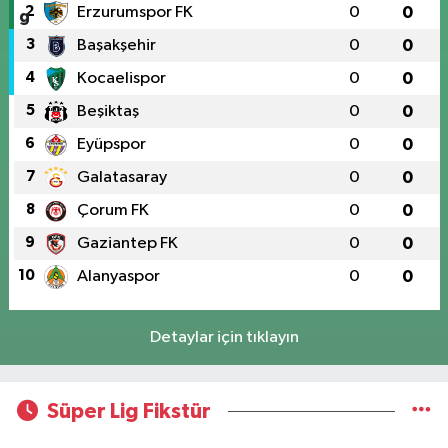
2
Erzurumspor FK
0
0
3
Başakşehir
0
0
4
Kocaelispor
0
0
5
Beşiktaş
0
0
6
Eyüpspor
0
0
7
Galatasaray
0
0
8
Çorum FK
0
0
9
Gaziantep FK
0
0
10
Alanyaspor
0
0
Detaylar için tıklayın
Süper Lig Fikstür