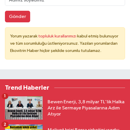
Gönder
Yorum yazarak
topluluk kurallarımızı
kabul etmiş bulunuyor
ve tüm sorumluluğu üstleniyorsunuz. Yazılan yorumlardan
Ekovitrin Haber hiçbir şekilde sorumlu tutulamaz.
Trend Haberler
1
Bewen Enerji, 3,8 milyar TL'lik Halka
Arz ile Sermaye Piyasalarına Adım
Atıyor
2