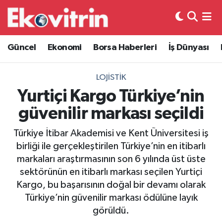
Güncel
Hava Durumu
Güncel
Ekonomi
Borsa Haberleri
İş Dünyası
Ekonomi
Trafik Durumu
LOJISTIK
Borsa Haberleri
Süper Lig Puan Durumu ve Fikstür
Yurtiçi Kargo Türkiye’nin
güvenilir markası seçildi
İş Dünyası
Tüm Manşetler
Türkiye İtibar Akademisi ve Kent Üniversitesi iş
Lojistik
Son Dakika Haberleri
birliği ile gerçekleştirilen Türkiye’nin en itibarlı
markaları araştırmasının son 6 yılında üst üste
Otovitrin
Haber Arşivi
sektörünün en itibarlı markası seçilen Yurtiçi
Kargo, bu başarısının doğal bir devamı olarak
Asayiş
Türkiye’nin güvenilir markası ödülüne layık
görüldü.
Magazin