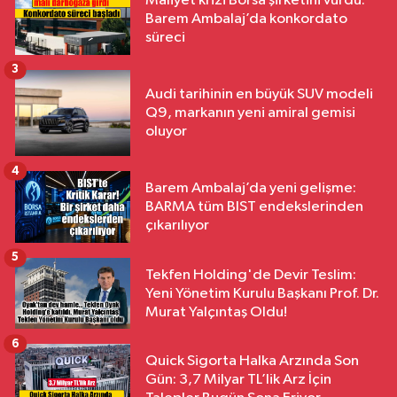
Maliyet krizi Borsa şirketini vurdu:
Barem Ambalaj’da konkordato
süreci
3
Audi tarihinin en büyük SUV modeli
Q9, markanın yeni amiral gemisi
oluyor
4
Barem Ambalaj’da yeni gelişme:
BARMA tüm BIST endekslerinden
çıkarılıyor
5
Tekfen Holding'de Devir Teslim:
Yeni Yönetim Kurulu Başkanı Prof. Dr.
Murat Yalçıntaş Oldu!
6
Quick Sigorta Halka Arzında Son
Gün: 3,7 Milyar TL’lik Arz İçin