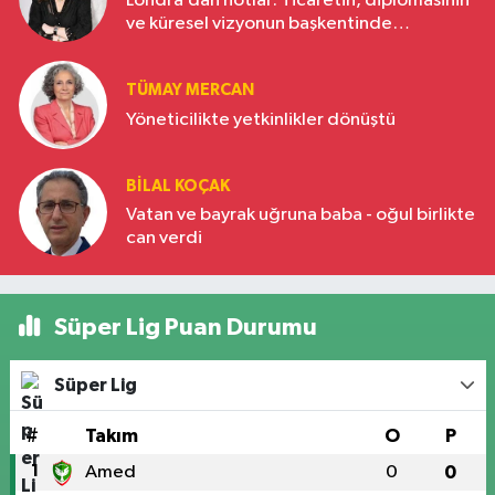
Londra’dan notlar: Ticaretin, diplomasinin
ve küresel vizyonun başkentinde
Türkiye’nin yükselen gücü
TÜMAY MERCAN
Yöneticilikte yetkinlikler dönüştü
BILAL KOÇAK
Vatan ve bayrak uğruna baba - oğul birlikte
can verdi
Süper Lig Puan Durumu
Süper Lig
#
Takım
O
P
1
Amed
0
0