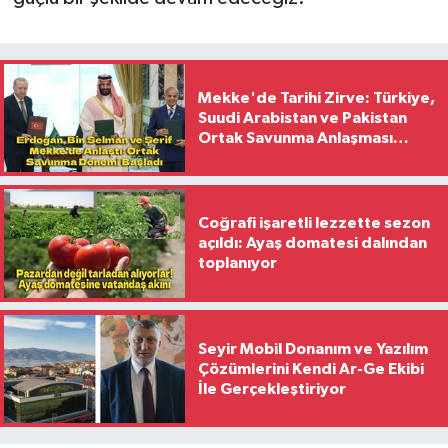
Mekke'de Tarihi Zirve: Türkiye,
Suudi Arabistan ve Pakistan
Ortak Savunma Anlaşması
İmzaladı
Coğrafi işaretli lezzette sezon
açıldı: Ayaş domatesi dalından
toplanıyor
Seyir Mobil Donanım ve Yazılım
Çözümlerini Kendi Ar-Ge Ekibi
İle Gerçekleştiriyor