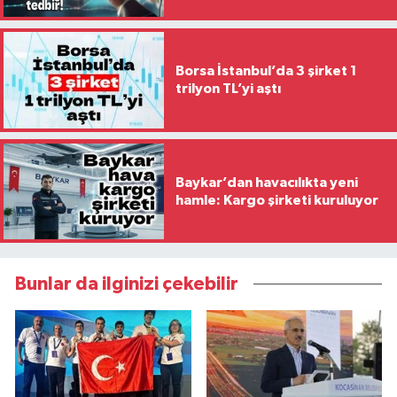
Borsa İstanbul’da 3 şirket 1
trilyon TL’yi aştı
Baykar’dan havacılıkta yeni
hamle: Kargo şirketi kuruluyor
Bunlar da ilginizi çekebilir