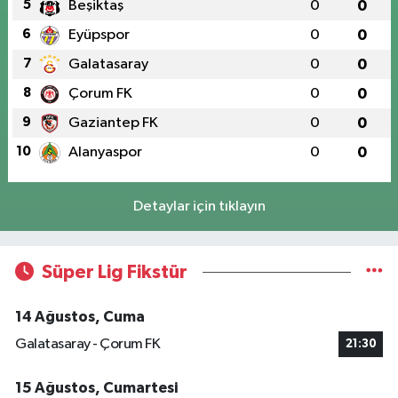
5
Beşiktaş
0
0
6
Eyüpspor
0
0
7
Galatasaray
0
0
8
Çorum FK
0
0
9
Gaziantep FK
0
0
10
Alanyaspor
0
0
Detaylar için tıklayın
Süper Lig Fikstür
14 Ağustos, Cuma
Galatasaray - Çorum FK
21:30
15 Ağustos, Cumartesi