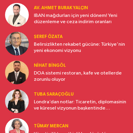
AV. AHMET BURAK YALÇIN
IBAN mağdurları için yeni dönem! Yeni
düzenleme ve ceza indirim oranları
ŞEREF ÖZATA
Belirsizlikten rekabet gücüne: Türkiye'nin
yeni ekonomi vizyonu
NIHAT BINGÖL
DOA sistemi restoran, kafe ve otellerde
zorunlu oluyor
TUBA SARAÇOĞLU
Londra’dan notlar: Ticaretin, diplomasinin
ve küresel vizyonun başkentinde
Türkiye’nin yükselen gücü
TÜMAY MERCAN