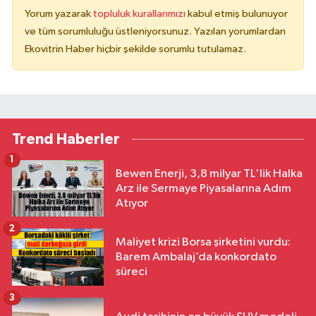
Yorum yazarak
topluluk kurallarımızı
kabul etmiş bulunuyor
ve tüm sorumluluğu üstleniyorsunuz. Yazılan yorumlardan
Ekovitrin Haber hiçbir şekilde sorumlu tutulamaz.
Trend Haberler
1
Bewen Enerji, 3,8 milyar TL'lik Halka
Arz ile Sermaye Piyasalarına Adım
Atıyor
2
Maliyet krizi Borsa şirketini vurdu:
Barem Ambalaj’da konkordato
süreci
3