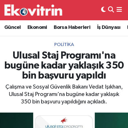
Güncel
Hava Durumu
Güncel
Ekonomi
Borsa Haberleri
İş Dünyası
Ekonomi
Trafik Durumu
POLITIKA
Borsa Haberleri
Süper Lig Puan Durumu ve Fikstür
Ulusal Staj Programı'na
bugüne kadar yaklaşık 350
İş Dünyası
Tüm Manşetler
bin başvuru yapıldı
Lojistik
Son Dakika Haberleri
Çalışma ve Sosyal Güvenlik Bakanı Vedat Işıkhan,
Ulusal Staj Programı'na bugüne kadar yaklaşık
Otovitrin
Haber Arşivi
350 bin başvuru yapıldığını açıkladı.
Asayiş
Magazin