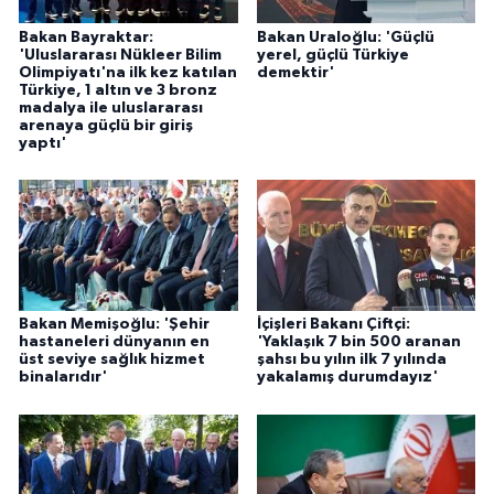
Bakan Bayraktar:
Bakan Uraloğlu: 'Güçlü
'Uluslararası Nükleer Bilim
yerel, güçlü Türkiye
Olimpiyatı'na ilk kez katılan
demektir'
Türkiye, 1 altın ve 3 bronz
madalya ile uluslararası
arenaya güçlü bir giriş
yaptı'
Bakan Memişoğlu: 'Şehir
İçişleri Bakanı Çiftçi:
hastaneleri dünyanın en
'Yaklaşık 7 bin 500 aranan
üst seviye sağlık hizmet
şahsı bu yılın ilk 7 yılında
binalarıdır'
yakalamış durumdayız'