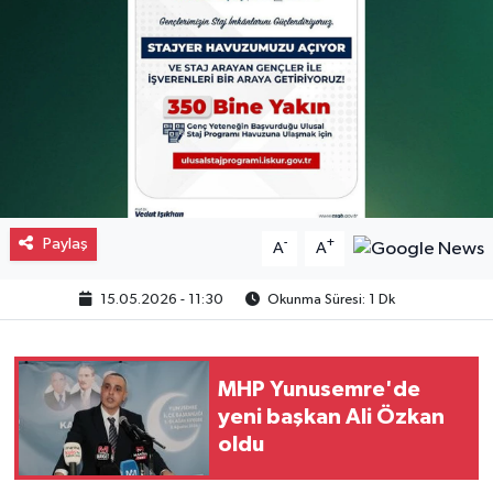
Gayrimenkul
Spor
Eğitim
Paylaş
-
+
A
A
15.05.2026 - 11:30
Okunma Süresi: 1 Dk
MHP Yunusemre'de
yeni başkan Ali Özkan
oldu