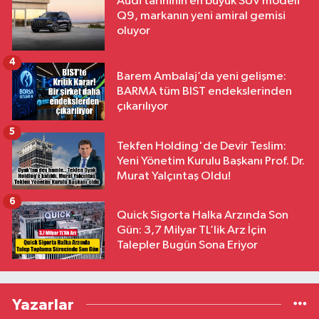
Audi tarihinin en büyük SUV modeli
Q9, markanın yeni amiral gemisi
oluyor
4
Barem Ambalaj’da yeni gelişme:
BARMA tüm BIST endekslerinden
çıkarılıyor
5
Tekfen Holding'de Devir Teslim:
Yeni Yönetim Kurulu Başkanı Prof. Dr.
Murat Yalçıntaş Oldu!
6
Quick Sigorta Halka Arzında Son
Gün: 3,7 Milyar TL’lik Arz İçin
Talepler Bugün Sona Eriyor
Yazarlar