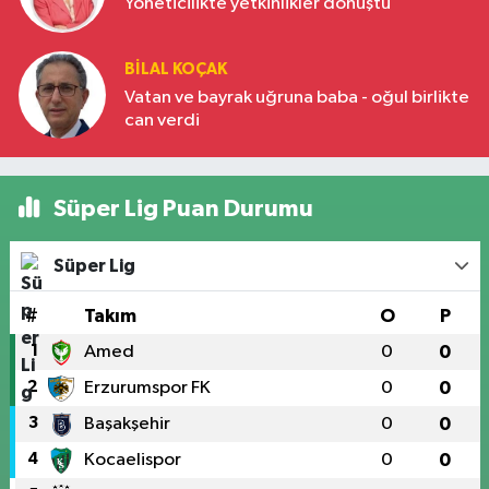
Yöneticilikte yetkinlikler dönüştü
BILAL KOÇAK
Vatan ve bayrak uğruna baba - oğul birlikte
can verdi
Süper Lig Puan Durumu
Süper Lig
#
Takım
O
P
1
Amed
0
0
2
Erzurumspor FK
0
0
3
Başakşehir
0
0
4
Kocaelispor
0
0