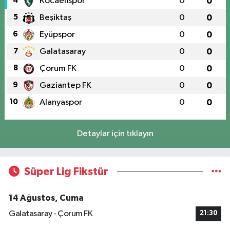
4
Kocaelispor
0
0
5
Beşiktaş
0
0
6
Eyüpspor
0
0
7
Galatasaray
0
0
8
Çorum FK
0
0
9
Gaziantep FK
0
0
10
Alanyaspor
0
0
Detaylar için tıklayın
Süper Lig Fikstür
14 Ağustos, Cuma
Galatasaray - Çorum FK
21:30