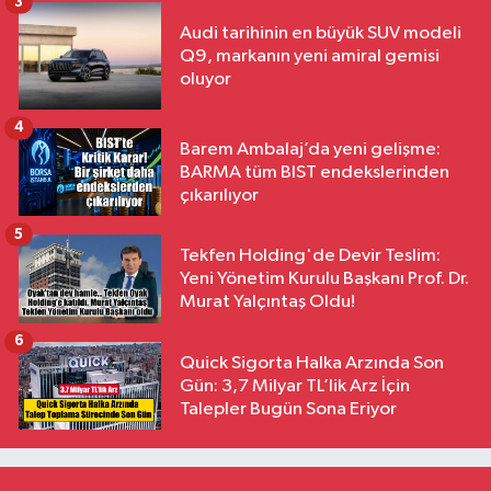
3
Audi tarihinin en büyük SUV modeli
Q9, markanın yeni amiral gemisi
oluyor
4
Barem Ambalaj’da yeni gelişme:
BARMA tüm BIST endekslerinden
çıkarılıyor
5
Tekfen Holding'de Devir Teslim:
Yeni Yönetim Kurulu Başkanı Prof. Dr.
Murat Yalçıntaş Oldu!
6
Quick Sigorta Halka Arzında Son
Gün: 3,7 Milyar TL’lik Arz İçin
Talepler Bugün Sona Eriyor