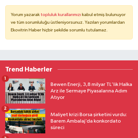
Yorum yazarak
topluluk kurallarımızı
kabul etmiş bulunuyor
ve tüm sorumluluğu üstleniyorsunuz. Yazılan yorumlardan
Ekovitrin Haber hiçbir şekilde sorumlu tutulamaz.
Trend Haberler
1
Bewen Enerji, 3,8 milyar TL'lik Halka
Arz ile Sermaye Piyasalarına Adım
Atıyor
2
Maliyet krizi Borsa şirketini vurdu:
Barem Ambalaj’da konkordato
süreci