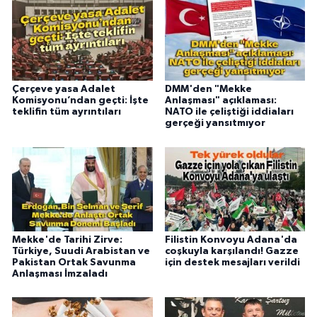
Çerçeve yasa Adalet
DMM'den "Mekke
Komisyonu’ndan geçti: İşte
Anlaşması" açıklaması:
teklifin tüm ayrıntıları
NATO ile çeliştiği iddiaları
gerçeği yansıtmıyor
Mekke'de Tarihi Zirve:
Filistin Konvoyu Adana'da
Türkiye, Suudi Arabistan ve
coşkuyla karşılandı! Gazze
Pakistan Ortak Savunma
için destek mesajları verildi
Anlaşması İmzaladı