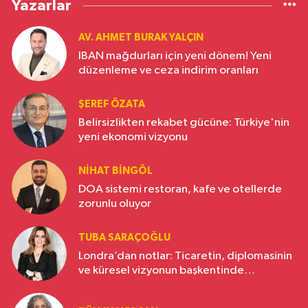
Yazarlar
AV. AHMET BURAK YALÇIN
IBAN mağdurları için yeni dönem! Yeni
düzenleme ve ceza indirim oranları
ŞEREF ÖZATA
Belirsizlikten rekabet gücüne: Türkiye'nin
yeni ekonomi vizyonu
NIHAT BINGÖL
DOA sistemi restoran, kafe ve otellerde
zorunlu oluyor
TUBA SARAÇOĞLU
Londra’dan notlar: Ticaretin, diplomasinin
ve küresel vizyonun başkentinde
Türkiye’nin yükselen gücü