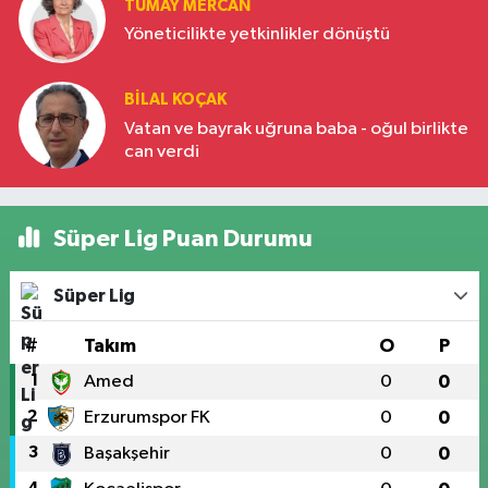
TÜMAY MERCAN
Yöneticilikte yetkinlikler dönüştü
BILAL KOÇAK
Vatan ve bayrak uğruna baba - oğul birlikte
can verdi
Süper Lig Puan Durumu
Süper Lig
#
Takım
O
P
1
Amed
0
0
2
Erzurumspor FK
0
0
3
Başakşehir
0
0