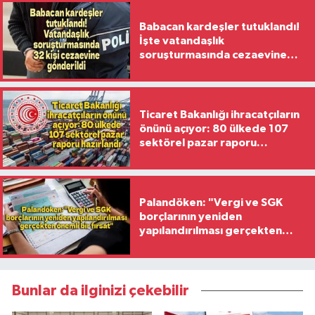
Babacan kardeşler tutuklandı!
İşte vatandaşlık
soruşturmasında cezaevine
gönderilen 32 isim
Ticaret Bakanlığı ihracatçıların
önünü açıyor: 80 ülkede 107
sektörel pazar raporu
hazırlandı
Palandöken: "Vergi ve SGK
borçlarının yeniden
yapılandırılması gerçekten
önemli bir fırsat"
Bunlar da ilginizi çekebilir