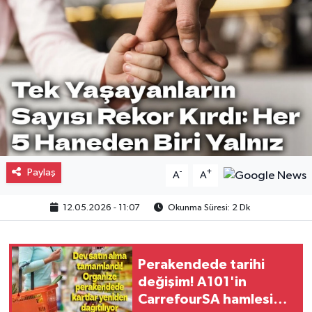
Gayrimenkul
Spor
Eğitim
Paylaş
-
+
A
A
12.05.2026 - 11:07
Okunma Süresi: 2 Dk
Perakendede tarihi
değişim! A101'in
CarrefourSA hamlesi