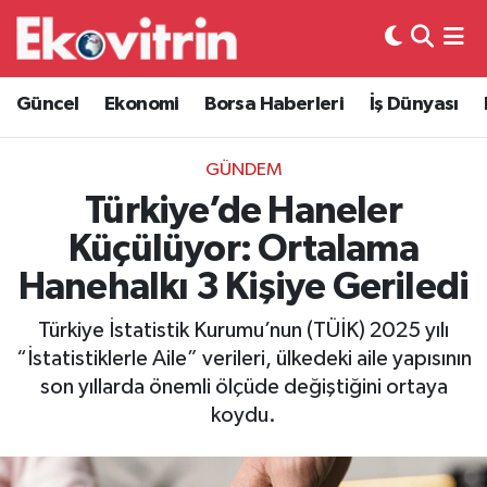
Güncel
Hava Durumu
Güncel
Ekonomi
Borsa Haberleri
İş Dünyası
Ekonomi
Trafik Durumu
GÜNDEM
Borsa Haberleri
Süper Lig Puan Durumu ve Fikstür
Türkiye’de Haneler
Küçülüyor: Ortalama
İş Dünyası
Tüm Manşetler
Hanehalkı 3 Kişiye Geriledi
Lojistik
Son Dakika Haberleri
Türkiye İstatistik Kurumu’nun (TÜİK) 2025 yılı
“İstatistiklerle Aile” verileri, ülkedeki aile yapısının
Otovitrin
Haber Arşivi
son yıllarda önemli ölçüde değiştiğini ortaya
koydu.
Asayiş
Magazin