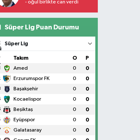
- oğul birlikte can verdi
Süper Lig Puan Durumu
Süper Lig
#
Takım
O
P
1
Amed
0
0
2
Erzurumspor FK
0
0
3
Başakşehir
0
0
4
Kocaelispor
0
0
5
Beşiktaş
0
0
6
Eyüpspor
0
0
7
Galatasaray
0
0