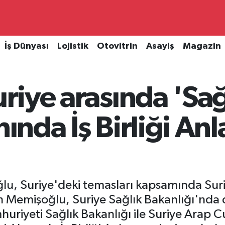
İş Dünyası
Lojistik
Otovitrin
Asayiş
Magazin
uriye arasında 'Sağ
nında İş Birliği An
u, Suriye'deki temasları kapsamında Suri
akan Memişoğlu, Suriye Sağlık Bakanlığı'n
uriyeti Sağlık Bakanlığı ile Suriye Arap C