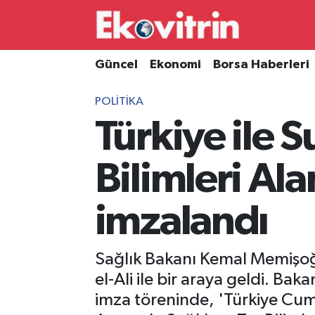
Güncel
Hava Durumu
Güncel
Ekonomi
Borsa Haberleri
Ekonomi
Trafik Durumu
POLITIKA
Türkiye ile S
Borsa Haberleri
Süper Lig Puan Durumu ve Fikstür
İş Dünyası
Tüm Manşetler
Bilimleri Ala
Lojistik
Son Dakika Haberleri
imzalandı
Otovitrin
Haber Arşivi
Sağlık Bakanı Kemal Memişoğl
Asayiş
el-Ali ile bir araya geldi. B
imza töreninde, 'Türkiye Cumh
Magazin