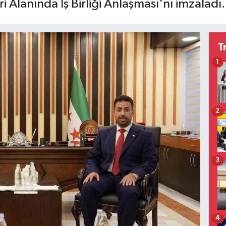
ri Alanında İş Birliği Anlaşması'nı imzaladı.
T
1
2
3
4