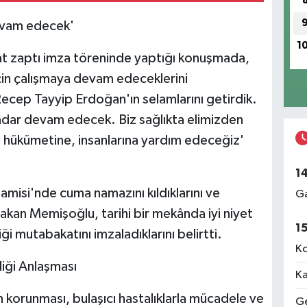
devam edecek'
1
t zaptı imza töreninde yaptığı konuşmada,
k için çalışmaya devam edeceklerini
cep Tayyip Erdoğan'ın selamlarını getirdik.
kadar devam edecek. Biz sağlıkta elimizden
e hükümetine, insanlarına yardım edeceğiz'
1
isi'nde cuma namazını kıldıklarını ve
Ga
 Bakan Memişoğlu, tarihi bir mekânda iyi niyet
1
ği mutabakatını imzaladıklarını belirtti.
Ko
rliği Anlaşması
Ka
 korunması, bulaşıcı hastalıklarla mücadele ve
Ge