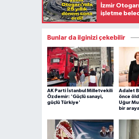
İzmir Otogar
işletme bele
Bunlar da ilginizi çekebilir
AK Parti İstanbul Milletvekili
Adalet B
Özdemir: 'Güçlü sanayi,
önce öld
güçlü Türkiye'
Uğur Mum
bir aray