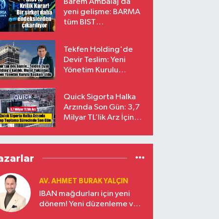
Barem Ambalaj’da
yeni gelişme: BARMA
tüm BIST
endekslerinden
çıkarılıyor
Tekfen Holding'de
Devir Teslim: Yeni
Yönetim Kurulu
Başkanı Prof. Dr. Murat
Yalçıntaş Oldu!
Quick Sigorta Halka
Arzında Son Gün: 3,7
Milyar TL’lik Arz İçin
Talepler Bugün Sona
Eriyor
azarlar
AV. AHMET BURAK YALÇIN
IBAN mağdurları için yeni
dönem! Yeni düzenleme ve
ceza indirim oranları