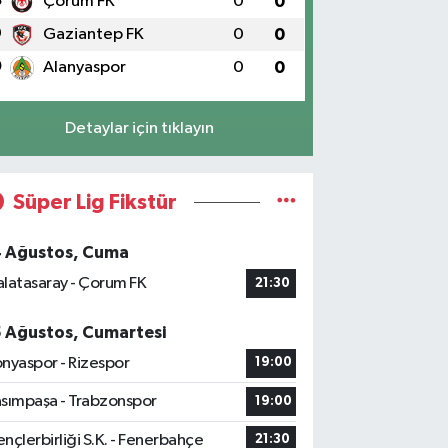
8
Çorum FK
0
0
9
Gaziantep FK
0
0
0
Alanyaspor
0
0
Detaylar için tıklayın
Süper Lig Fikstür
4 Ağustos, Cuma
latasaray - Çorum FK
21:30
5 Ağustos, Cumartesi
nyaspor - Rizespor
19:00
sımpaşa - Trabzonspor
19:00
nçlerbirliği S.K. - Fenerbahçe
21:30