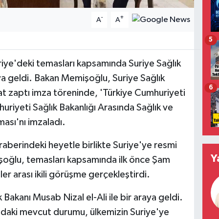
-
+
A
A
5
iye'deki temasları kapsamında Suriye Sağlık
aya geldi. Bakan Memişoğlu, Suriye Sağlık
6
 zaptı imza töreninde, 'Türkiye Cumhuriyeti
huriyeti Sağlık Bakanlığı Arasında Sağlık ve
şması'nı imzaladı.
aberindeki heyetle birlikte Suriye'ye resmi
Y
şoğlu, temasları kapsamında ilk önce Şam
r arası ikili görüşme gerçekleştirdi.
akanı Musab Nizal el-Ali ile bir araya geldi.
ndaki mevcut durumu, ülkemizin Suriye'ye