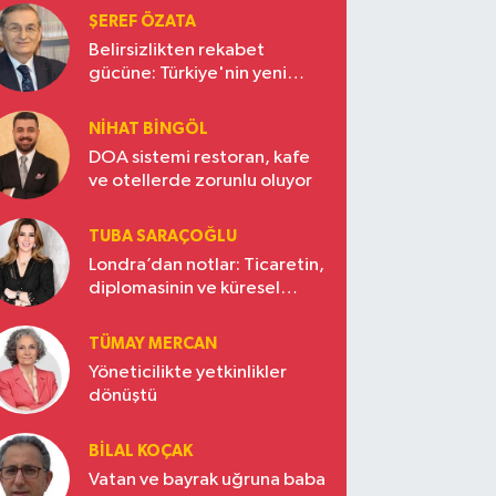
ŞEREF ÖZATA
Belirsizlikten rekabet
gücüne: Türkiye'nin yeni
ekonomi vizyonu
NIHAT BINGÖL
DOA sistemi restoran, kafe
ve otellerde zorunlu oluyor
TUBA SARAÇOĞLU
Londra’dan notlar: Ticaretin,
diplomasinin ve küresel
vizyonun başkentinde
Türkiye’nin yükselen gücü
TÜMAY MERCAN
Yöneticilikte yetkinlikler
dönüştü
BILAL KOÇAK
Vatan ve bayrak uğruna baba