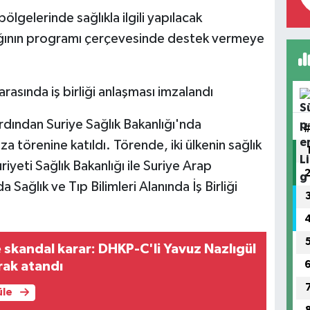
lgelerinde sağlıkla ilgili yapılacak
lığının programı çerçevesinde destek vermeye
arasında iş birliği anlaşması imzalandı
dından Suriye Sağlık Bakanlığı'nda
a törenine katıldı. Törende, iki ülkenin sağlık
iyeti Sağlık Bakanlığı ile Suriye Arap
 Sağlık ve Tıp Bilimleri Alanında İş Birliği
e skandal karar: DHKP-C'li Yavuz Nazlıgül
rak atandı
üle