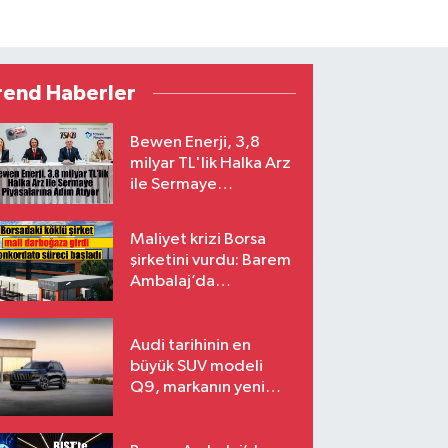
rend Haberler
Bewen Enerji, 3,8
milyar TL'lik Halka Arz
ile Sermaye
Piyasalarına Adım
Atıyor
Maliyet krizi Borsa
şirketini vurdu: Barem
Ambalaj’da
konkordato süreci
Audi tarihinin en
büyük SUV modeli
Q9, markanın yeni
amiral gemisi oluyor