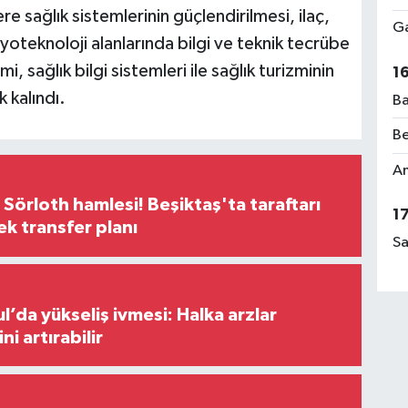
 sağlık sistemlerinin güçlendirilmesi, ilaç,
Ga
biyoteknoloji alanlarında bilgi ve teknik tecrübe
, sağlık bilgi sistemleri ile sağlık turizminin
1
 kalındı.
Ba
Be
Am
 Sörloth hamlesi! Beşiktaş'ta taraftarı
1
ek transfer planı
Sa
l’da yükseliş ivmesi: Halka arzlar
ini artırabilir