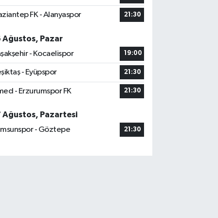
ziantep FK - Alanyaspor
21:30
6 Ağustos, Pazar
şakşehir - Kocaelispor
19:00
şiktaş - Eyüpspor
21:30
ed - Erzurumspor FK
21:30
7 Ağustos, Pazartesi
msunspor - Göztepe
21:30