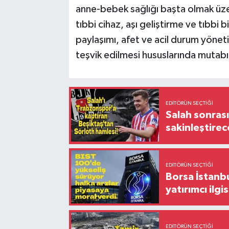
anne-bebek sağlığı başta olmak üzere
tıbbi cihaz, aşı geliştirme ve tıbbi 
paylaşımı, afet ve acil durum yönetimi
teşvik edilmesi hususlarında mutabık
EDITÖRÜN SEÇTIĞI
Salah sonrası
sakinleştirec
EDITÖRÜN SEÇTIĞI
Borsa İstanbu
yatırımcı ilgis
EDITÖRÜN SEÇTIĞI