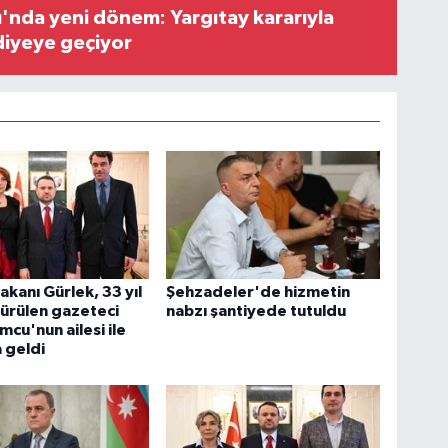
ı'nda yeni dönem: Yargıtay kararıyla
diyeye geçiyor
akanı Gürlek, 33 yıl
Şehzadeler'de hizmetin
ürülen gazeteci
nabzı şantiyede tutuldu
cu'nun ailesi ile
a geldi