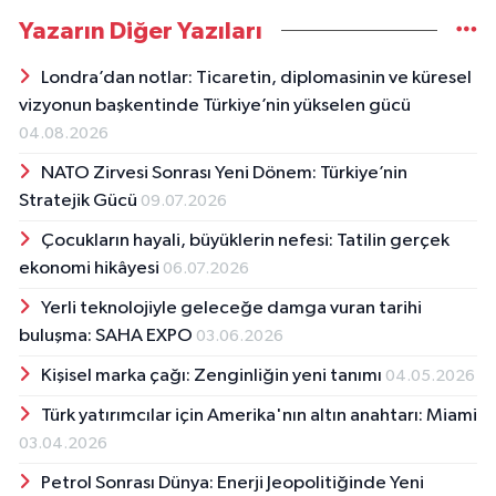
Yazarın Diğer Yazıları
Londra’dan notlar: Ticaretin, diplomasinin ve küresel
vizyonun başkentinde Türkiye’nin yükselen gücü
04.08.2026
NATO Zirvesi Sonrası Yeni Dönem: Türkiye’nin
Stratejik Gücü
09.07.2026
Çocukların hayali, büyüklerin nefesi: Tatilin gerçek
ekonomi hikâyesi
06.07.2026
Yerli teknolojiyle geleceğe damga vuran tarihi
buluşma: SAHA EXPO
03.06.2026
Kişisel marka çağı: Zenginliğin yeni tanımı
04.05.2026
Türk yatırımcılar için Amerika'nın altın anahtarı: Miami
03.04.2026
Petrol Sonrası Dünya: Enerji Jeopolitiğinde Yeni