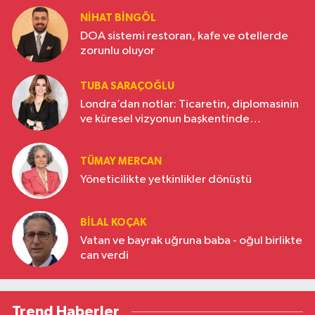
NIHAT BINGÖL
DOA sistemi restoran, kafe ve otellerde
zorunlu oluyor
TUBA SARAÇOĞLU
Londra’dan notlar: Ticaretin, diplomasinin
ve küresel vizyonun başkentinde
Türkiye’nin yükselen gücü
TÜMAY MERCAN
Yöneticilikte yetkinlikler dönüştü
BILAL KOÇAK
Vatan ve bayrak uğruna baba - oğul birlikte
can verdi
Trend Haberler