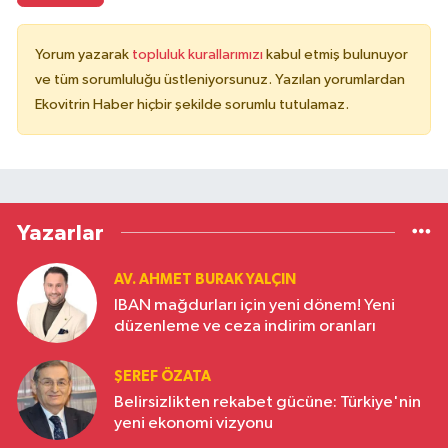
Yorum yazarak
topluluk kurallarımızı
kabul etmiş bulunuyor
ve tüm sorumluluğu üstleniyorsunuz. Yazılan yorumlardan
Ekovitrin Haber hiçbir şekilde sorumlu tutulamaz.
Yazarlar
AV. AHMET BURAK YALÇIN
IBAN mağdurları için yeni dönem! Yeni
düzenleme ve ceza indirim oranları
ŞEREF ÖZATA
Belirsizlikten rekabet gücüne: Türkiye'nin
yeni ekonomi vizyonu