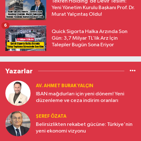
Tekfen Holding'de Devir Teslim:
Yeni Yönetim Kurulu Başkanı Prof. Dr.
Murat Yalçıntaş Oldu!
6
Quick Sigorta Halka Arzında Son
Gün: 3,7 Milyar TL’lik Arz İçin
Talepler Bugün Sona Eriyor
Yazarlar
AV. AHMET BURAK YALÇIN
IBAN mağdurları için yeni dönem! Yeni
düzenleme ve ceza indirim oranları
ŞEREF ÖZATA
Belirsizlikten rekabet gücüne: Türkiye'nin
yeni ekonomi vizyonu