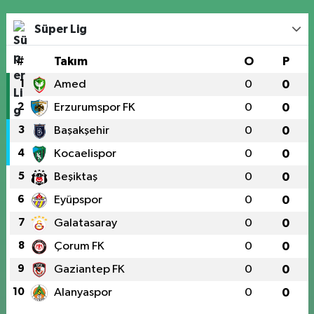
Süper Lig
#
Takım
O
P
1
Amed
0
0
2
Erzurumspor FK
0
0
3
Başakşehir
0
0
4
Kocaelispor
0
0
5
Beşiktaş
0
0
6
Eyüpspor
0
0
7
Galatasaray
0
0
8
Çorum FK
0
0
9
Gaziantep FK
0
0
10
Alanyaspor
0
0