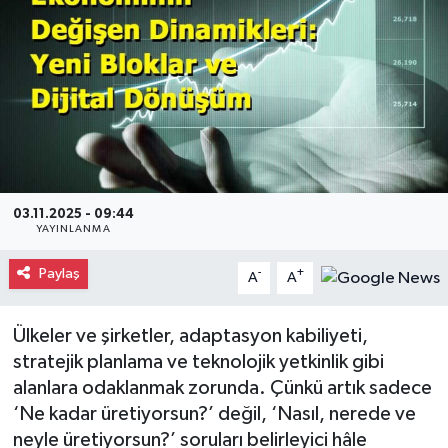
Gayrimenkul
Spor
Eğitim
03.11.2025 - 09:44
YAYINLANMA
Paylaş
-
+
A
A
Ülkeler ve şirketler, adaptasyon kabiliyeti,
stratejik planlama ve teknolojik yetkinlik gibi
alanlara odaklanmak zorunda. Çünkü artık sadece
‘Ne kadar üretiyorsun?’ değil, ‘Nasıl, nerede ve
neyle üretiyorsun?’ soruları belirleyici hâle