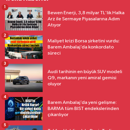
1
Bewen Enerji, 3,8 milyar TL'lik Halka
Arz ile Sermaye Piyasalarına Adım
Atıyor
2
Maliyet krizi Borsa şirketini vurdu:
Barem Ambalaj’da konkordato
süreci
3
Audi tarihinin en büyük SUV modeli
Q9, markanın yeni amiral gemisi
oluyor
4
Barem Ambalaj’da yeni gelişme:
BARMA tüm BIST endekslerinden
çıkarılıyor
5