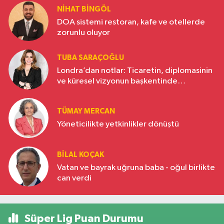
NIHAT BINGÖL
DOA sistemi restoran, kafe ve otellerde
zorunlu oluyor
TUBA SARAÇOĞLU
Londra’dan notlar: Ticaretin, diplomasinin
ve küresel vizyonun başkentinde
Türkiye’nin yükselen gücü
TÜMAY MERCAN
Yöneticilikte yetkinlikler dönüştü
BILAL KOÇAK
Vatan ve bayrak uğruna baba - oğul birlikte
can verdi
Süper Lig Puan Durumu