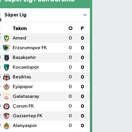
Süper Lig
#
Takım
O
P
1
Amed
0
0
2
Erzurumspor FK
0
0
3
Başakşehir
0
0
4
Kocaelispor
0
0
5
Beşiktaş
0
0
6
Eyüpspor
0
0
7
Galatasaray
0
0
8
Çorum FK
0
0
9
Gaziantep FK
0
0
0
Alanyaspor
0
0