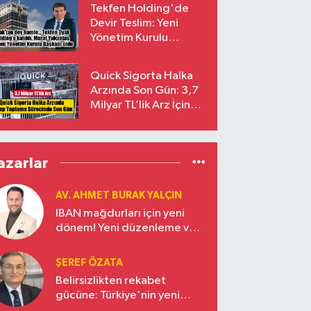
Tekfen Holding'de
Devir Teslim: Yeni
Yönetim Kurulu
Başkanı Prof. Dr. Murat
Yalçıntaş Oldu!
Quick Sigorta Halka
Arzında Son Gün: 3,7
Milyar TL’lik Arz İçin
Talepler Bugün Sona
Eriyor
azarlar
AV. AHMET BURAK YALÇIN
IBAN mağdurları için yeni
dönem! Yeni düzenleme ve
ceza indirim oranları
ŞEREF ÖZATA
Belirsizlikten rekabet
gücüne: Türkiye'nin yeni
ekonomi vizyonu