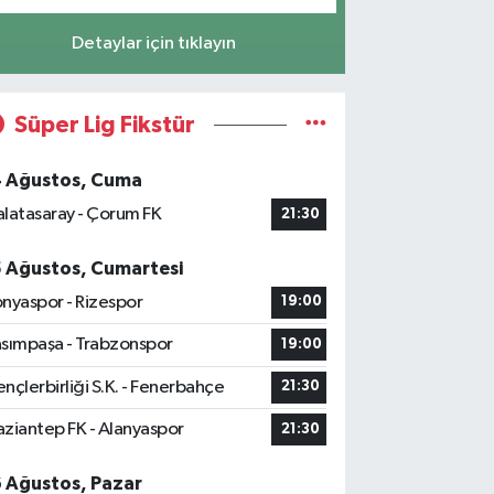
Detaylar için tıklayın
Süper Lig Fikstür
4 Ağustos, Cuma
latasaray - Çorum FK
21:30
5 Ağustos, Cumartesi
nyaspor - Rizespor
19:00
sımpaşa - Trabzonspor
19:00
nçlerbirliği S.K. - Fenerbahçe
21:30
ziantep FK - Alanyaspor
21:30
6 Ağustos, Pazar