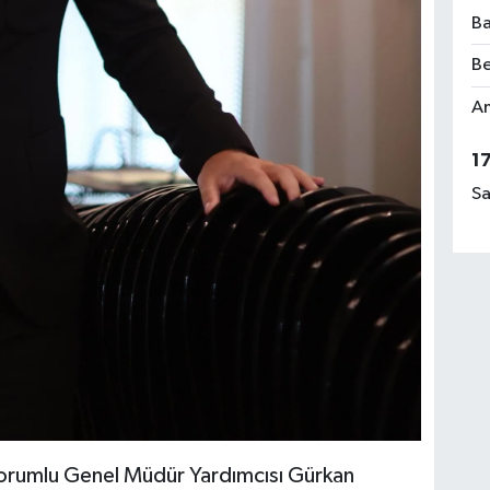
Ba
Be
Am
1
Sa
orumlu Genel Müdür Yardımcısı Gürkan