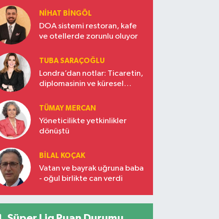
NIHAT BINGÖL
DOA sistemi restoran, kafe
ve otellerde zorunlu oluyor
TUBA SARAÇOĞLU
Londra’dan notlar: Ticaretin,
diplomasinin ve küresel
vizyonun başkentinde
Türkiye’nin yükselen gücü
TÜMAY MERCAN
Yöneticilikte yetkinlikler
dönüştü
BILAL KOÇAK
Vatan ve bayrak uğruna baba
- oğul birlikte can verdi
Süper Lig Puan Durumu