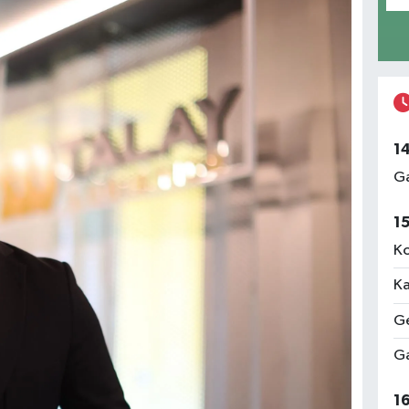
1
Ga
1
Ko
Ka
Ge
Ga
1