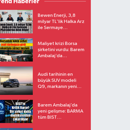
rend Haberler
Bewen Enerji, 3,8
milyar TL'lik Halka Arz
ile Sermaye
Piyasalarına Adım
Atıyor
Maliyet krizi Borsa
şirketini vurdu: Barem
Ambalaj’da
konkordato süreci
Audi tarihinin en
büyük SUV modeli
Q9, markanın yeni
amiral gemisi oluyor
Barem Ambalaj’da
yeni gelişme: BARMA
tüm BIST
endekslerinden
çıkarılıyor