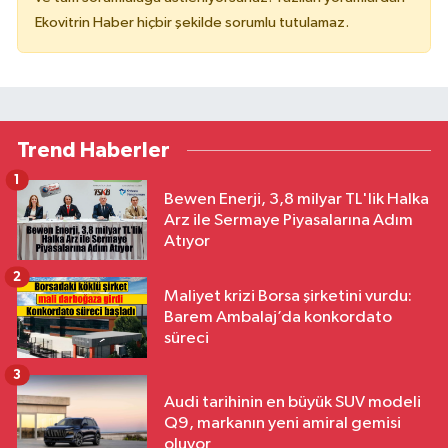
Ekovitrin Haber hiçbir şekilde sorumlu tutulamaz.
Trend Haberler
1
Bewen Enerji, 3,8 milyar TL'lik Halka
Arz ile Sermaye Piyasalarına Adım
Atıyor
2
Maliyet krizi Borsa şirketini vurdu:
Barem Ambalaj’da konkordato
süreci
3
Audi tarihinin en büyük SUV modeli
Q9, markanın yeni amiral gemisi
oluyor