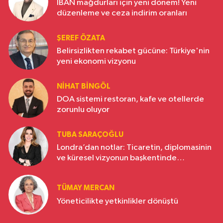
IBAN mağdurları için yeni dönem! Yeni
düzenleme ve ceza indirim oranları
ŞEREF ÖZATA
Belirsizlikten rekabet gücüne: Türkiye'nin
yeni ekonomi vizyonu
NIHAT BINGÖL
DOA sistemi restoran, kafe ve otellerde
zorunlu oluyor
TUBA SARAÇOĞLU
Londra’dan notlar: Ticaretin, diplomasinin
ve küresel vizyonun başkentinde
Türkiye’nin yükselen gücü
TÜMAY MERCAN
Yöneticilikte yetkinlikler dönüştü