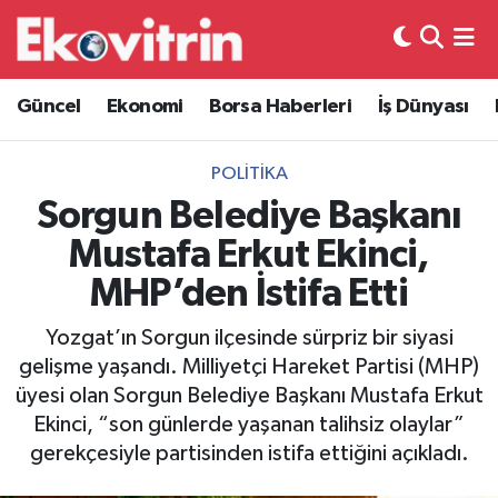
Güncel
Hava Durumu
Güncel
Ekonomi
Borsa Haberleri
İş Dünyası
Ekonomi
Trafik Durumu
POLITIKA
Borsa Haberleri
Süper Lig Puan Durumu ve Fikstür
Sorgun Belediye Başkanı
Mustafa Erkut Ekinci,
İş Dünyası
Tüm Manşetler
MHP’den İstifa Etti
Lojistik
Son Dakika Haberleri
Yozgat’ın Sorgun ilçesinde sürpriz bir siyasi
gelişme yaşandı. Milliyetçi Hareket Partisi (MHP)
Otovitrin
Haber Arşivi
üyesi olan Sorgun Belediye Başkanı Mustafa Erkut
Ekinci, “son günlerde yaşanan talihsiz olaylar”
Asayiş
gerekçesiyle partisinden istifa ettiğini açıkladı.
Magazin