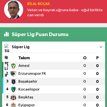
BILAL KOÇAK
Vatan ve bayrak uğruna baba - oğul birlikte
can verdi
Süper Lig Puan Durumu
Süper Lig
#
Takım
O
P
1
Amed
0
0
2
Erzurumspor FK
0
0
3
Başakşehir
0
0
4
Kocaelispor
0
0
5
Beşiktaş
0
0
6
Eyüpspor
0
0