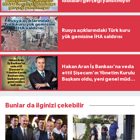
iddiaları gerçeği yansıtmıyor
Rusya açıklarındaki Türk kuru
yük gemisine İHA saldırısı
Hakan Aran İş Bankası'na veda
etti! Şişecam'ın Yönetim Kurulu
Başkanı oldu, yeni genel müdür
belli oldu
Bunlar da ilginizi çekebilir