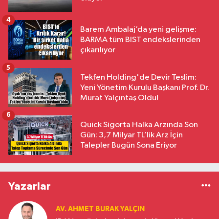
4
Barem Ambalaj’da yeni gelişme:
BARMA tüm BIST endekslerinden
çıkarılıyor
5
Tekfen Holding'de Devir Teslim:
Yeni Yönetim Kurulu Başkanı Prof. Dr.
Murat Yalçıntaş Oldu!
6
Quick Sigorta Halka Arzında Son
Gün: 3,7 Milyar TL’lik Arz İçin
Talepler Bugün Sona Eriyor
Yazarlar
AV. AHMET BURAK YALÇIN