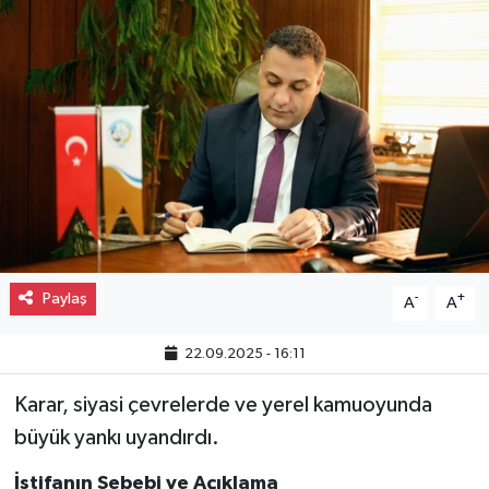
Gayrimenkul
Spor
Eğitim
Paylaş
-
+
A
A
22.09.2025 - 16:11
Karar, siyasi çevrelerde ve yerel kamuoyunda
büyük yankı uyandırdı.
İstifanın Sebebi ve Açıklama