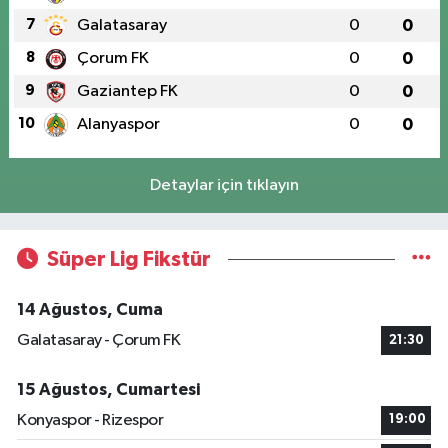
7
Galatasaray
0
0
8
Çorum FK
0
0
9
Gaziantep FK
0
0
10
Alanyaspor
0
0
Detaylar için tıklayın
Süper Lig Fikstür
14 Ağustos, Cuma
Galatasaray - Çorum FK
21:30
15 Ağustos, Cumartesi
Konyaspor - Rizespor
19:00