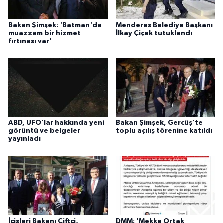
Bakan Şimşek: 'Batman'da
Menderes Belediye Başkanı
muazzam bir hizmet
İlkay Çiçek tutuklandı
fırtınası var'
ABD, UFO'lar hakkında yeni
Bakan Şimşek, Gercüş'te
görüntü ve belgeler
toplu açılış törenine katıldı
yayınladı
İçişleri Bakanı Çiftçi,
DMM: 'Mekke Ortak