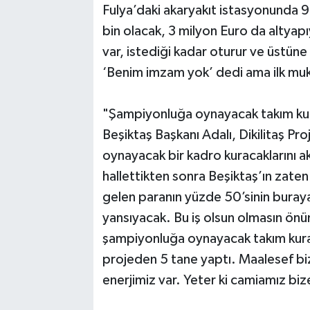
Fulya’daki akaryakıt istasyonunda 
bin olacak, 3 milyon Euro da altyap
var, istediği kadar oturur ve üstüne 
‘Benim imzam yok’ dedi ama ilk muk
"Şampiyonluğa oynayacak takım ku
Beşiktaş Başkanı Adalı, Dikilitaş P
oynayacak bir kadro kuracaklarını akt
hallettikten sonra Beşiktaş’ın zaten 
gelen paranın yüzde 50’sinin buraya
yansıyacak. Bu iş olsun olmasın ön
şampiyonluğa oynayacak takım kurac
projeden 5 tane yaptı. Maalesef biz
enerjimiz var. Yeter ki camiamız bi