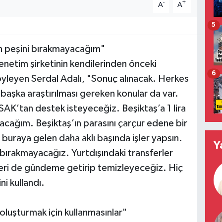
-
+
A
A
5
ın peşini bırakmayacağım"
netim şirketinin kendilerinden önceki
6
öyleyen Serdal Adalı, "Sonuç alınacak. Herkes
 başka araştırılması gereken konular da var.
SAK’tan destek isteyeceğiz. Beşiktaş’a 1 lira
cağım. Beşiktaş’ın parasını çarçur edene bir
 buraya gelen daha aklı başında işler yapsın.
Y
i bırakmayacağız. Yurtdışındaki transferler
işleri de gündeme getirip temizleyeceğiz. Hiç
i kullandı.
 oluşturmak için kullanmasınlar"