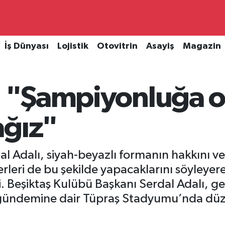
İş Dünyası
Lojistik
Otovitrin
Asayiş
Magazin
ı: "Şampiyonluğa 
ağız"
l Adalı, siyah-beyazlı formanın hakkını ve
erleri de bu şekilde yapacaklarını söyley
ti. Beşiktaş Kulübü Başkanı Serdal Adalı, g
ündemine dair Tüpraş Stadyumu’nda düzen