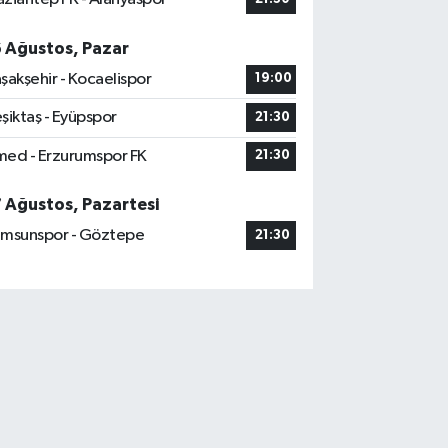
6 Ağustos, Pazar
şakşehir - Kocaelispor
19:00
şiktaş - Eyüpspor
21:30
ed - Erzurumspor FK
21:30
7 Ağustos, Pazartesi
msunspor - Göztepe
21:30