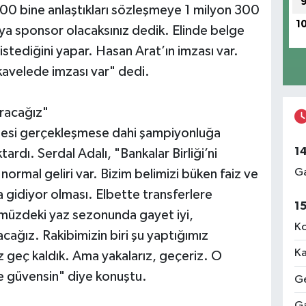
900 bine anlaştıkları sözleşmeye 1 milyon 300
1
ıya sponsor olacaksınız dedik. Elinde belge
istediğini yapar. Hasan Arat’ın imzası var.
avelede imzası var" dedi.
racağız"
rojesi gerçekleşmese dahi şampiyonluğa
1
ardı. Serdal Adalı, "Bankalar Birliği’ni
Ga
normal geliri var. Bizim belimizi büken faiz ve
 gidiyor olması. Elbette transferlere
1
ümüzdeki yaz sezonunda gayet iyi,
Ko
ağız. Rakibimizin biri şu yaptığımız
Ka
 geç kaldık. Ama yakalarız, geçeriz. O
ze güvensin" diye konuştu.
Ge
Ga