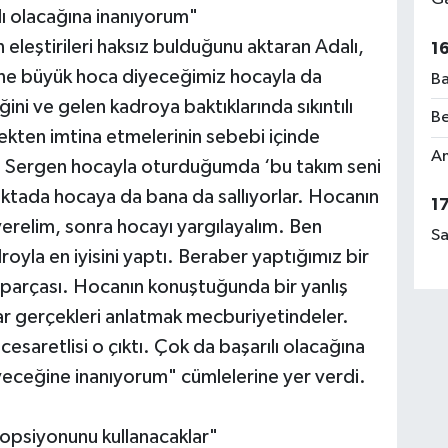
lı olacağına inanıyorum"
 eleştirileri haksız bulduğunu aktaran Adalı,
1
ane büyük hoca diyeceğimiz hocayla da
Ba
ni ve gelen kadroya baktıklarında sıkıntılı
Be
kten imtina etmelerinin sebebi içinde
Am
 Sergen hocayla oturduğumda ‘bu takım seni
oktada hocaya da bana da sallıyorlar. Hocanın
1
 verelim, sonra hocayı yargılayalım. Ben
Sa
oyla en iyisini yaptı. Beraber yaptığımız bir
 parçası. Hocanın konuştuğunda bir yanlış
gerçekleri anlatmak mecburiyetindeler.
saretlisi o çıktı. Çok da başarılı olacağına
yeceğine inanıyorum" cümlelerine yer verdi.
opsiyonunu kullanacaklar"