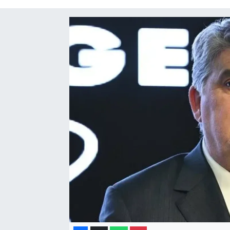
Gayrimenkul
Spor
Eğitim