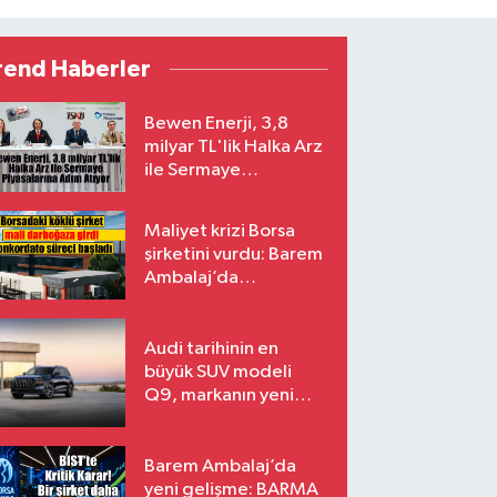
rend Haberler
Bewen Enerji, 3,8
milyar TL'lik Halka Arz
ile Sermaye
Piyasalarına Adım
Atıyor
Maliyet krizi Borsa
şirketini vurdu: Barem
Ambalaj’da
konkordato süreci
Audi tarihinin en
büyük SUV modeli
Q9, markanın yeni
amiral gemisi oluyor
Barem Ambalaj’da
yeni gelişme: BARMA