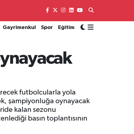
Gayrimenkul
Spor
Eğitim
oynayacak
recek futbolcularla yola
erek, şampiyonluğa oynayacak
eride kalan sezonu
lediği basın toplantısının