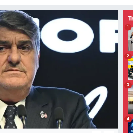
T
1
2
3
4