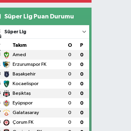
Süper Lig Puan Durumu
Süper Lig
#
Takım
O
P
1
Amed
0
0
2
Erzurumspor FK
0
0
3
Başakşehir
0
0
4
Kocaelispor
0
0
5
Beşiktaş
0
0
6
Eyüpspor
0
0
7
Galatasaray
0
0
8
Çorum FK
0
0