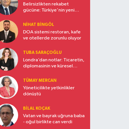
Belirsizlikten rekabet
gücüne: Türkiye'nin yeni
ekonomi vizyonu
NIHAT BINGÖL
DOA sistemi restoran, kafe
ve otellerde zorunlu oluyor
TUBA SARAÇOĞLU
Londra’dan notlar: Ticaretin,
diplomasinin ve küresel
vizyonun başkentinde
Türkiye’nin yükselen gücü
TÜMAY MERCAN
Yöneticilikte yetkinlikler
dönüştü
BILAL KOÇAK
Vatan ve bayrak uğruna baba
- oğul birlikte can verdi