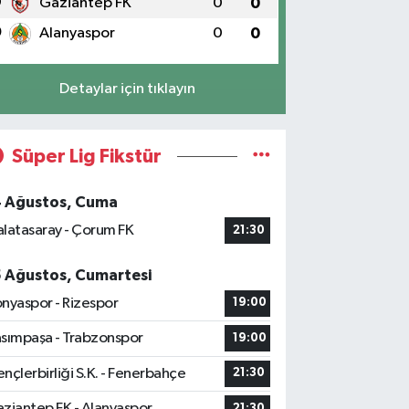
9
Gaziantep FK
0
0
0
Alanyaspor
0
0
Detaylar için tıklayın
Süper Lig Fikstür
4 Ağustos, Cuma
latasaray - Çorum FK
21:30
5 Ağustos, Cumartesi
nyaspor - Rizespor
19:00
sımpaşa - Trabzonspor
19:00
nçlerbirliği S.K. - Fenerbahçe
21:30
ziantep FK - Alanyaspor
21:30