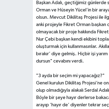
Başkan Adalı, geçtiğimiz günlerde s
Orman ve Hüseyin Yücel’in bir araya 
olsun. Mevcut Dikilitaş Projesi ile ilg
anki projeyle Fikret Orman başkan 
olmayacak bir proje hakkında Fikr
Nur Çebi başkan kendi ekibini toplam
oluşturmak için kullanmasınlar. Akıl
bırakır’ diye gelmiş. Hiçbir işi ya
dursun" cevabını verdi.
"3 ayda bir seçim mi yapacağız?"
Genel kurulun Dikilitaş Projesi’ne o
olup olmadığıyla alakalı Serdal Adalı
Böyle bir şeye hayır derlerse baka
arayıp ‘hayır de’ diyenler tekrar se