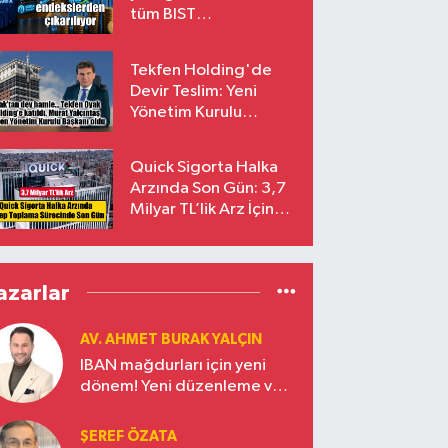
tüm BIST
endekslerinden
çıkarılıyor
Tekfen Holding'de
Devir Teslim: Yeni
Yönetim Kurulu
Başkanı Prof. Dr. Murat
Yalçıntaş Oldu!
Quick Sigorta Halka
Arzında Son Gün: 3,7
Milyar TL’lik Arz İçin
Talepler Bugün Sona
Eriyor
azarlar
AV. AHMET BURAK YALÇIN
IBAN mağdurları için yeni
dönem! Yeni düzenleme ve
ceza indirim oranları
ŞEREF ÖZATA