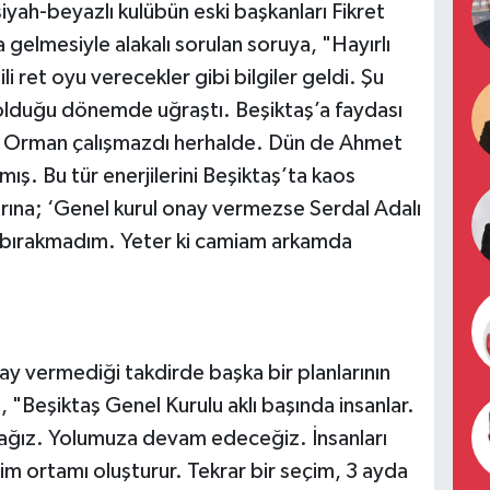
iyah-beyazlı kulübün eski başkanları Fikret
gelmesiyle alakalı sorulan soruya, "Hayırlı
ili ret oyu verecekler gibi bilgiler geldi. Şu
olduğu dönemde uğraştı. Beşiktaş’a faydası
et Orman çalışmazdı herhalde. Dün de Ahmet
ış. Bu tür enerjilerini Beşiktaş’ta kaos
larına; ‘Genel kurul onay vermezse Serdal Adalı
rım bırakmadım. Yeter ki camiam arkamda
nay vermediği takdirde başka bir planlarının
, "Beşiktaş Genel Kurulu aklı başında insanlar.
cağız. Yolumuza devam edeceğiz. İnsanları
çim ortamı oluşturur. Tekrar bir seçim, 3 ayda