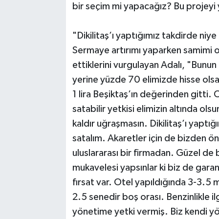
bir seçim mi yapacağız? Bu projeyi
"Dikilitaş’ı yaptığımız takdirde niye
Sermaye artırımı yaparken samimi o
ettiklerini vurgulayan Adalı, "Bunun
yerine yüzde 70 elimizde hisse ols
1 lira Beşiktaş’ın değerinden gitti. 
satabilir yetkisi elimizin altında olsu
kaldır uğraşmasın. Dikilitaş’ı yaptığ
satalım. Akaretler için de bizden ö
uluslararası bir firmadan. Güzel de b
mukavelesi yapsınlar ki biz de garant
fırsat var. Otel yapıldığında 3-3.5
2.5 senedir boş orası. Benzinlikle il
yönetime yetki vermiş. Biz kendi yön