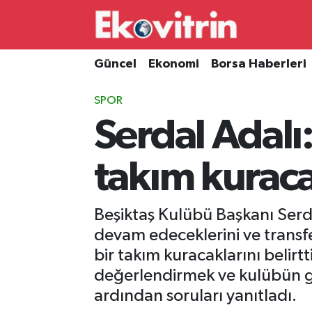
Güncel
Hava Durumu
Güncel
Ekonomi
Borsa Haberleri
Ekonomi
Trafik Durumu
SPOR
Serdal Adal
Borsa Haberleri
Süper Lig Puan Durumu ve Fikstür
İş Dünyası
Tüm Manşetler
takım kurac
Lojistik
Son Dakika Haberleri
Beşiktaş Kulübü Başkanı Serda
Otovitrin
Haber Arşivi
devam edeceklerini ve transf
bir takım kuracaklarını belirt
Asayiş
değerlendirmek ve kulübün g
ardından soruları yanıtladı.
Magazin