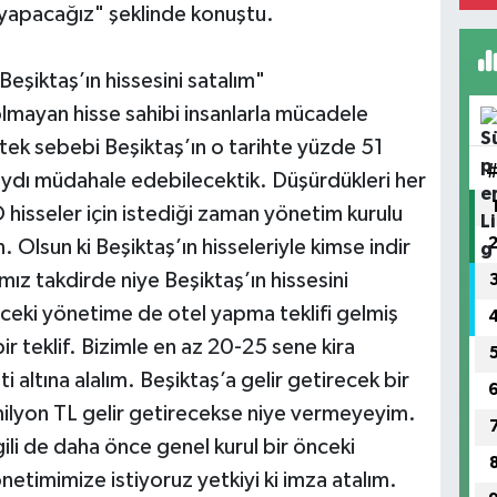
 yapacağız" şeklinde konuştu.
 Beşiktaş’ın hissesini satalım"
lmayan hisse sahibi insanlarla mücadele
 tek sebebi Beşiktaş’ın o tarihte yüzde 51
aydı müdahale edebilecektik. Düşürdükleri her
O hisseler için istediği zaman yönetim kurulu
n. Olsun ki Beşiktaş’ın hisseleriyle kimse indir
ımız takdirde niye Beşiktaş’ın hissesini
nceki yönetime de otel yapma teklifi gelmiş
ir teklif. Bizimle en az 20-25 sene kira
i altına alalım. Beşiktaş’a gelir getirecek bir
 milyon TL gelir getirecekse niye vermeyeyim.
gili de daha önce genel kurul bir önceki
etimimize istiyoruz yetkiyi ki imza atalım.