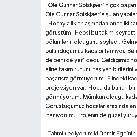
"Ole Gunnar Solskjaer’in çok başarı
Ole Gunnar Solskjaer’e şu an yapılan
"Hocayla ilk anlaşmadan önce iki t
görüştüm. Hepsi bu takımı seyrettiği
bölümlerin olduğunu söyledi. Gelme
bulunduğumuz kaos ortamıydı. Ben
de beni de yer’ dedi. Geldiğimiz n
eline takım ruhunu taşıyan birilerini
başarısız görmüyorum. Elindeki kadr
projeksiyon var. Hoca da bunun bir
görmüyorum. Mümkün olduğu kadar 
Görüştüğümüz hocalar arasında en ce
inanıyorum. Projenin de güzel yürü
"Tahmin ediyorum ki Demir Ege’nin 