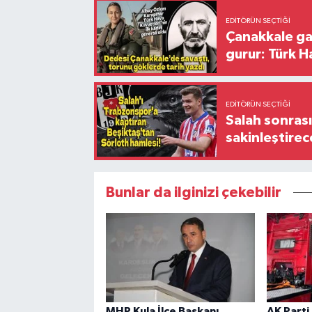
EDITÖRÜN SEÇTIĞI
Çanakkale ga
gurur: Türk H
EDITÖRÜN SEÇTIĞI
Salah sonrası
sakinleştirec
Bunlar da ilginizi çekebilir
MHP Kula İlçe Başkanı
AK Parti 