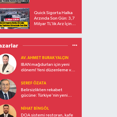
Başkanı Prof. Dr. Murat
Yalçıntaş Oldu!
Quick Sigorta Halka
Arzında Son Gün: 3,7
Milyar TL’lik Arz İçin
Talepler Bugün Sona
Eriyor
azarlar
AV. AHMET BURAK YALÇIN
IBAN mağdurları için yeni
dönem! Yeni düzenleme ve
ceza indirim oranları
ŞEREF ÖZATA
Belirsizlikten rekabet
gücüne: Türkiye'nin yeni
ekonomi vizyonu
NIHAT BINGÖL
DOA sistemi restoran, kafe