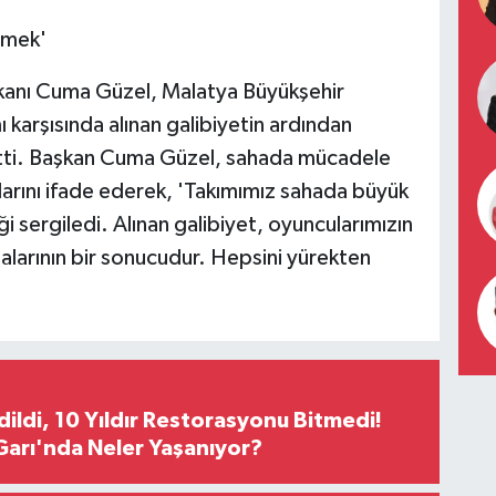
rmek'
anı Cuma Güzel, Malatya Büyükşehir
arşısında alınan galibiyetin ardından
 etti. Başkan Cuma Güzel, sahada mücadele
arını ifade ederek, 'Takımımız sahada büyük
i sergiledi. Alınan galibiyet, oyuncularımızın
malarının bir sonucudur. Hepsini yürekten
Edildi, 10 Yıldır Restorasyonu Bitmedi!
arı'nda Neler Yaşanıyor?