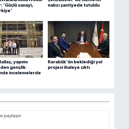
 'Güçlü sanayi,
nabzı şantiyede tutuldu
rkiye'
allaç, yapımı
Karabük'ün beklediği yol
den gençlik
projesi ihaleye çıktı
nde incelemelerde