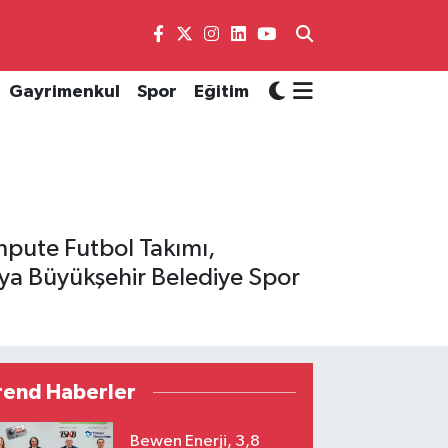
Gayrimenkul
Spor
Eğitim
pute Futbol Takımı,
tya Büyükşehir Belediye Spor
rend Haberler
Bewen Enerji, 3,8