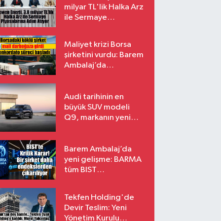
milyar TL'lik Halka Arz
ile Sermaye
Piyasalarına Adım
Atıyor
Maliyet krizi Borsa
şirketini vurdu: Barem
Ambalaj’da
konkordato süreci
Audi tarihinin en
büyük SUV modeli
Q9, markanın yeni
amiral gemisi oluyor
Barem Ambalaj’da
yeni gelişme: BARMA
tüm BIST
endekslerinden
çıkarılıyor
Tekfen Holding'de
Devir Teslim: Yeni
Yönetim Kurulu