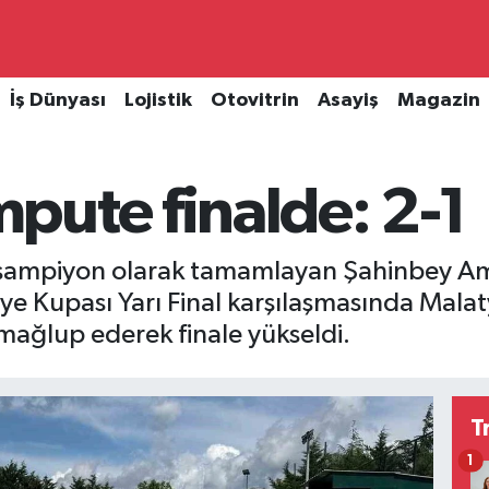
İş Dünyası
Lojistik
Otovitrin
Asayiş
Magazin
pute finalde: 2-1
 şampiyon olarak tamamlayan Şahinbey Am
ye Kupası Yarı Final karşılaşmasında Mala
mağlup ederek finale yükseldi.
T
1