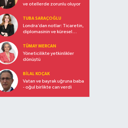
ve otellerde zorunlu oluyor
TUBA SARAÇOĞLU
Londra’dan notlar: Ticaretin,
diplomasinin ve küresel
vizyonun başkentinde
Türkiye’nin yükselen gücü
TÜMAY MERCAN
Yöneticilikte yetkinlikler
dönüştü
BILAL KOÇAK
Vatan ve bayrak uğruna baba
- oğul birlikte can verdi