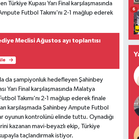
en Türkiye Kupası Yarı Final karşılaşmasında
6
Ampute Futbol Takımı'nı 2-1 mağlup ederek
diye Meclisi Ağustos ayı toplantısı
Y
üle
nda da şampiyonluk hedefleyen Şahinbey
ı Yarı Final karşılaşmasında Malatya
tbol Takımı'nı 2-1 mağlup ederek finale
lan karşılaşmada Şahinbey Ampute Futbol
r oyunun kontrolünü elinde tuttu. Oynadığı
irini kazanan mavi-beyazlı ekip, Türkiye
kupayla taçlandırmak istiyor.