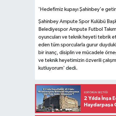
'Hedefimiz kupayı Şahinbey'e geti
Şahinbey Ampute Spor Kulübü Başk
Belediyespor Ampute Futbol Takımı k
oyuncuları ve teknik heyeti tebrik
eden tüm sporcularla gurur duydukl
bir inanç, disiplin ve mücadele örneğ
ve teknik heyetimizin özverili çalış
kutluyorum' dedi.
EDITÖRÜN SEÇTIĞI
2 Yılda İnşa 
Haydarpaşa G