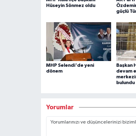
Hüseyin Sönmez oldu
Özdemir:
güçlü Tü
MHP Selendi'de yeni
Başkan H
dönem
devam e
merkezi
bulundu
Yorumlar