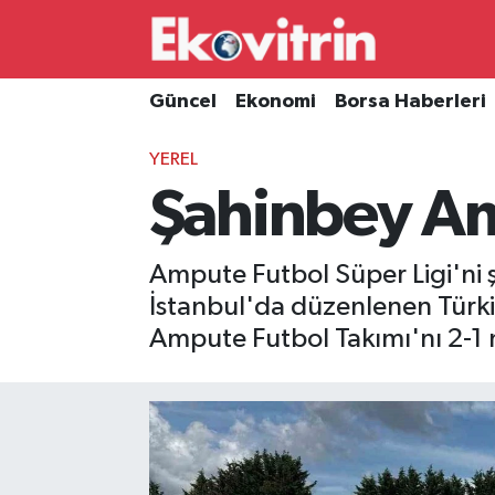
Güncel
Hava Durumu
Güncel
Ekonomi
Borsa Haberleri
Ekonomi
Trafik Durumu
YEREL
Şahinbey Am
Borsa Haberleri
Süper Lig Puan Durumu ve Fikstür
İş Dünyası
Tüm Manşetler
Ampute Futbol Süper Ligi'ni
İstanbul'da düzenlenen Türki
Lojistik
Son Dakika Haberleri
Ampute Futbol Takımı'nı 2-1 
Otovitrin
Haber Arşivi
Asayiş
Magazin