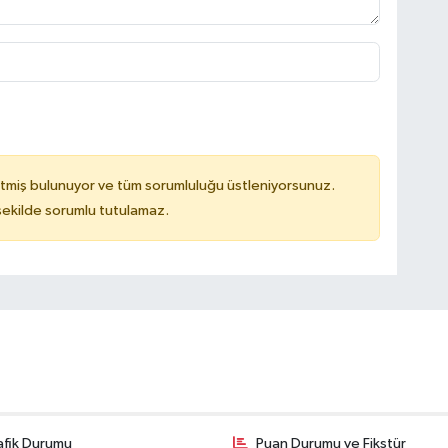
tmiş bulunuyor ve tüm sorumluluğu üstleniyorsunuz.
 şekilde sorumlu tutulamaz.
afik Durumu
Puan Durumu ve Fikstür