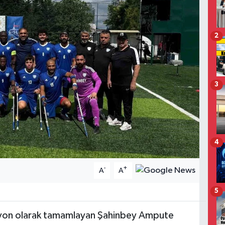
2
3
4
-
+
A
A
5
iyon olarak tamamlayan Şahinbey Ampute