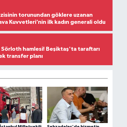
zisinin torunundan göklere uzanan
ava Kuvvetleri’nin ilk kadın generali oldu
 Sörloth hamlesi! Beşiktaş'ta taraftarı
ek transfer planı
İstanbul Milletvekili
Şehzadeler'de hizmetin