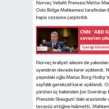
Norveç Veliaht Prensesi Mette-Mari
Oslo Bölge Mahkemesi tarafından ik
hapis cezasına çarptırıldı.
CNN: 'ABD Ge
savaştan çıkı
İçeriği Görünt
Norveç kraliyet ailesini de yakında
uyandıran davada karar açıklandı. 
yaşındaki oğlu Marius Borg Hoiby'ni
sayfalık gerekçeli karar açıklandı
yürüten üç hakimden Jon Sverdrup E
Prensinin Skaugum'daki arazisinde 
tecavüz ettiğine hükmetti. Mahkeme