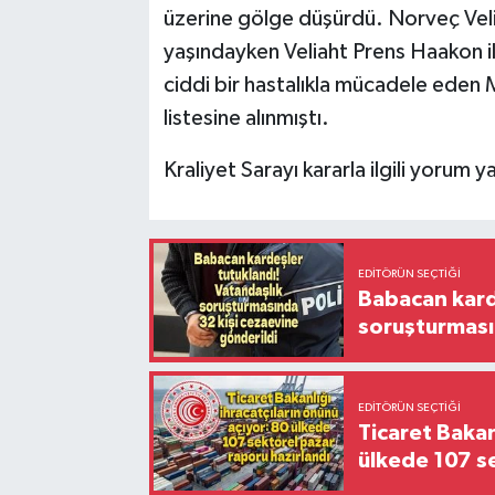
üzerine gölge düşürdü. Norveç Vel
yaşındayken Veliaht Prens Haakon ile
ciddi bir hastalıkla mücadele eden 
listesine alınmıştı.
Kraliyet Sarayı kararla ilgili yorum 
EDITÖRÜN SEÇTIĞI
Babacan karde
soruşturması
EDITÖRÜN SEÇTIĞI
Ticaret Bakan
ülkede 107 s