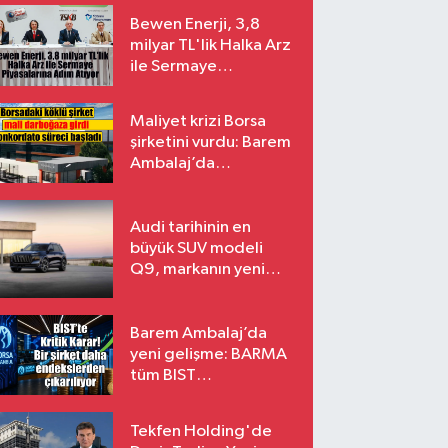
Bewen Enerji, 3,8
milyar TL'lik Halka Arz
ile Sermaye
Piyasalarına Adım
Atıyor
Maliyet krizi Borsa
şirketini vurdu: Barem
Ambalaj’da
konkordato süreci
Audi tarihinin en
büyük SUV modeli
Q9, markanın yeni
amiral gemisi oluyor
Barem Ambalaj’da
yeni gelişme: BARMA
tüm BIST
endekslerinden
çıkarılıyor
Tekfen Holding'de