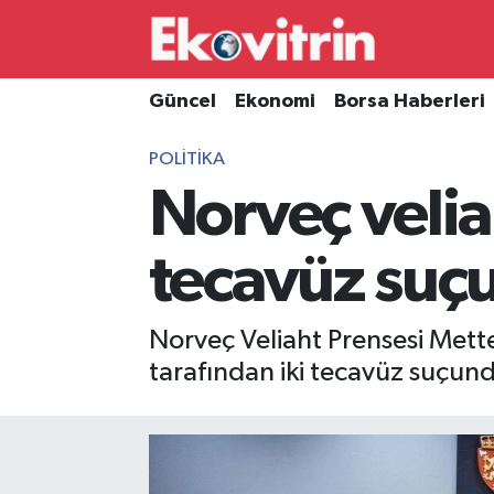
Güncel
Hava Durumu
Güncel
Ekonomi
Borsa Haberleri
Ekonomi
Trafik Durumu
POLITIKA
Norveç velia
Borsa Haberleri
Süper Lig Puan Durumu ve Fikstür
İş Dünyası
Tüm Manşetler
tecavüz suçu
Lojistik
Son Dakika Haberleri
Norveç Veliaht Prensesi Mett
Otovitrin
Haber Arşivi
tarafından iki tecavüz suçunda
Asayiş
Magazin