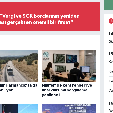
"Vergi ve SGK borçlarının yeniden
ası gerçekten önemli bir fırsat"
1
Ga
1
Ko
Ka
Ge
hir Harmancık'ta da
Nilüfer'de kent rehberi ve
eniliyor
imar durumu sorgulama
Ga
yenilendi
1
Ba