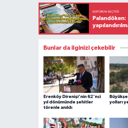
EDITÖRÜN SEÇTIĞI
Palandöken: 
yapılandırılm
Bunlar da ilginizi çekebilir
Erenköy Direnişi'nin 62'nci
Büyükşe
yıl dönümünde şehitler
yolları y
törenle anıldı