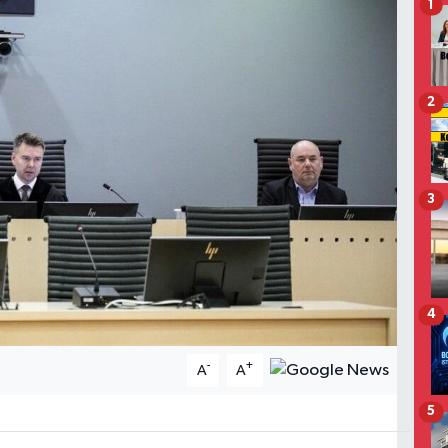
1
2
3
4
-
+
A
A
5