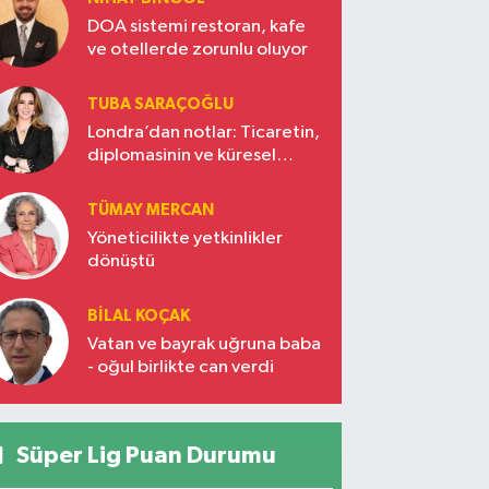
DOA sistemi restoran, kafe
ve otellerde zorunlu oluyor
TUBA SARAÇOĞLU
Londra’dan notlar: Ticaretin,
diplomasinin ve küresel
vizyonun başkentinde
Türkiye’nin yükselen gücü
TÜMAY MERCAN
Yöneticilikte yetkinlikler
dönüştü
BILAL KOÇAK
Vatan ve bayrak uğruna baba
- oğul birlikte can verdi
Süper Lig Puan Durumu