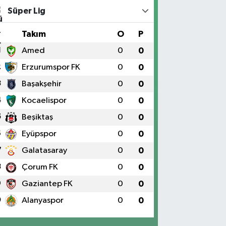
Süper Lig
#
Takım
O
P
1
Amed
0
0
2
Erzurumspor FK
0
0
3
Başakşehir
0
0
4
Kocaelispor
0
0
5
Beşiktaş
0
0
6
Eyüpspor
0
0
7
Galatasaray
0
0
8
Çorum FK
0
0
9
Gaziantep FK
0
0
0
Alanyaspor
0
0