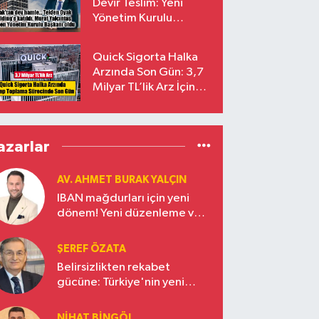
Devir Teslim: Yeni
Yönetim Kurulu
Başkanı Prof. Dr. Murat
Yalçıntaş Oldu!
Quick Sigorta Halka
Arzında Son Gün: 3,7
Milyar TL’lik Arz İçin
Talepler Bugün Sona
Eriyor
azarlar
AV. AHMET BURAK YALÇIN
IBAN mağdurları için yeni
dönem! Yeni düzenleme ve
ceza indirim oranları
ŞEREF ÖZATA
Belirsizlikten rekabet
gücüne: Türkiye'nin yeni
ekonomi vizyonu
NIHAT BINGÖL