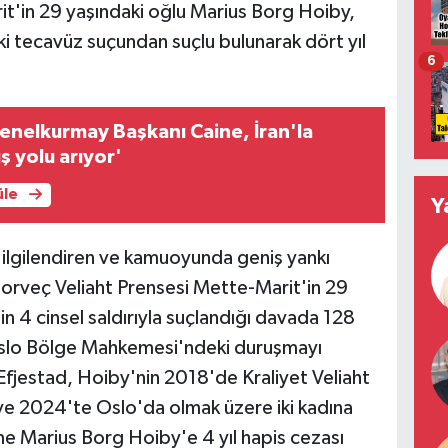
t'in 29 yaşındaki oğlu Marius Borg Hoiby,
i tecavüz suçundan suçlu bulunarak dört yıl
6
nelkurmay Başkanı Caine, İran'la
ş yolu arıyor'
üle
Y
n ilgilendiren ve kamuoyunda geniş yankı
Norveç Veliaht Prensesi Mette-Marit'in 29
n 4 cinsel saldırıyla suçlandığı davada 128
. Oslo Bölge Mahkemesi'ndeki duruşmayı
fjestad, Hoiby'nin 2018'de Kraliyet Veliaht
ve 2024'te Oslo'da olmak üzere iki kadına
 Marius Borg Hoiby'e 4 yıl hapis cezası