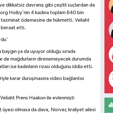
 dikkatsiz davranış gibi çeşitli suçlardan da
org Hoiby'nin 4 kadına toplam 640 bin
) tazminat ödemesine de hükmetti. Veliaht
 beraat etti.
rdu'
 ya baygın ya da uyuyor olduğu sırada
eme de mağdurların direnemeyecek durumda
arı ise kadınların rızası olduğunu iddia etti.
iyle karar duruşmasına video bağlantısı
eliaht Prens Haakon ile evlenmişti
t üyesi olmasa da dava, Norveç kraliyet ailesi