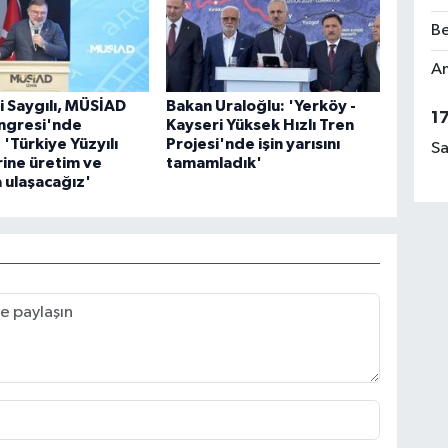
Be
Am
li Saygılı, MÜSİAD
Bakan Uraloğlu: 'Yerköy -
1
ongresi'nde
Kayseri Yüksek Hızlı Tren
 'Türkiye Yüzyılı
Projesi'nde işin yarısını
Sa
ine üretim ve
tamamladık'
a ulaşacağız'