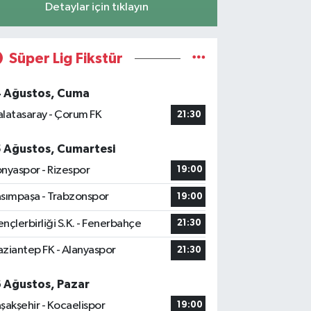
Detaylar için tıklayın
Süper Lig Fikstür
4 Ağustos, Cuma
latasaray - Çorum FK
21:30
5 Ağustos, Cumartesi
nyaspor - Rizespor
19:00
sımpaşa - Trabzonspor
19:00
nçlerbirliği S.K. - Fenerbahçe
21:30
ziantep FK - Alanyaspor
21:30
6 Ağustos, Pazar
şakşehir - Kocaelispor
19:00