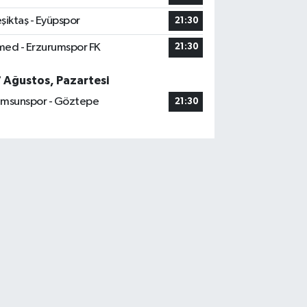
şiktaş - Eyüpspor
21:30
ed - Erzurumspor FK
21:30
7 Ağustos, Pazartesi
msunspor - Göztepe
21:30