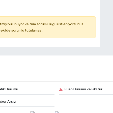
tmiş bulunuyor ve tüm sorumluluğu üstleniyorsunuz.
 şekilde sorumlu tutulamaz.
afik Durumu
Puan Durumu ve Fikstür
ber Arşivi