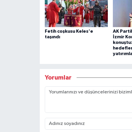
Fetih coşkusu Keles'e
AK Parti
taşındı
İzmir K
konuştu:
hedefler
yatırıml
Yorumlar