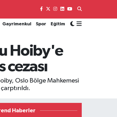
Gayrimenkul
Spor
Eğitim
lu Hoiby'e
s cezası
 Hoiby, Oslo Bölge Mahkemesi
çarptırıldı.
rend Haberler