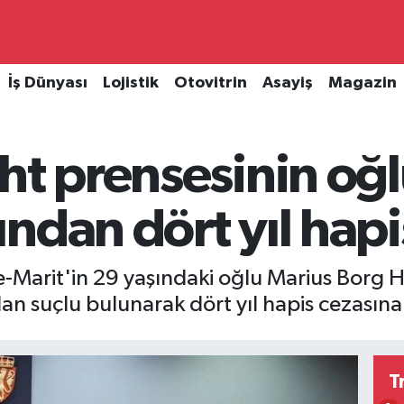
İş Dünyası
Lojistik
Otovitrin
Asayiş
Magazin
ht prensesinin oğ
ndan dört yıl hapi
e-Marit'in 29 yaşındaki oğlu Marius Borg
n suçlu bulunarak dört yıl hapis cezasına 
T