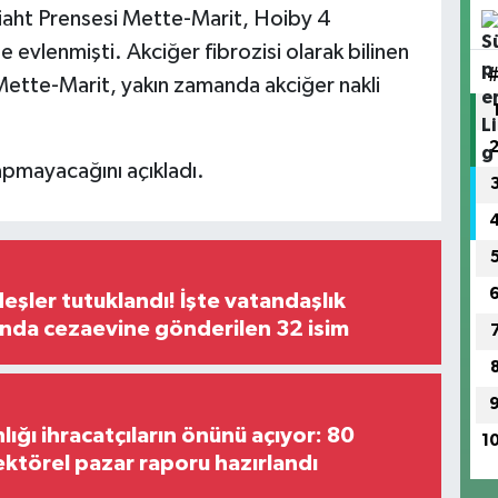
iaht Prensesi Mette-Marit, Hoiby 4
 evlenmişti. Akciğer fibrozisi olarak bilinen
Mette-Marit, yakın zamanda akciğer nakli
yapmayacağını açıkladı.
şler tutuklandı! İşte vatandaşlık
nda cezaevine gönderilen 32 isim
lığı ihracatçıların önünü açıyor: 80
1
ektörel pazar raporu hazırlandı