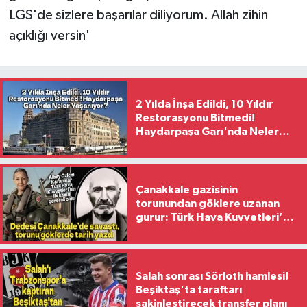
LGS'de sizlere başarılar diliyorum. Allah zihin
açıklığı versin'
2 Yılda İnşa Edildi, 10 Yıldır
Restorasyonu Bitmedi!
Haydarpaşa Garı'nda Neler
Yaşanıyor?
Çanakkale gazisinin
torunundan göklere uzanan
gurur: Türk Hava Kuvvetleri’nin
ilk kadın generali oldu
Salah sonrası Sörloth hamlesi!
Beşiktaş'ta taraftarı
sakinleştirecek transfer planı