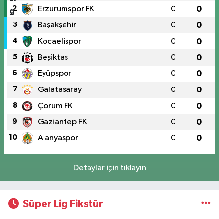
2
Erzurumspor FK
0
0
3
Başakşehir
0
0
4
Kocaelispor
0
0
5
Beşiktaş
0
0
6
Eyüpspor
0
0
7
Galatasaray
0
0
8
Çorum FK
0
0
9
Gaziantep FK
0
0
10
Alanyaspor
0
0
Detaylar için tıklayın
Süper Lig Fikstür