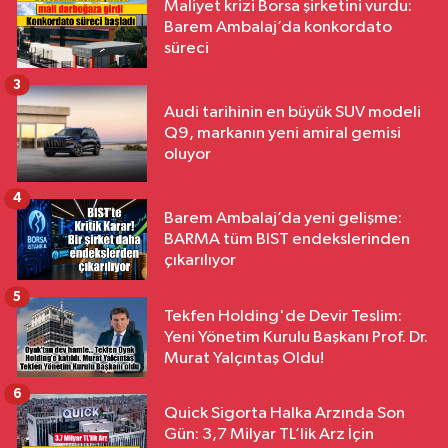
Maliyet krizi Borsa şirketini vurdu:
Barem Ambalaj’da konkordato
süreci
3
Audi tarihinin en büyük SUV modeli
Q9, markanın yeni amiral gemisi
oluyor
4
Barem Ambalaj’da yeni gelişme:
BARMA tüm BIST endekslerinden
çıkarılıyor
5
Tekfen Holding'de Devir Teslim:
Yeni Yönetim Kurulu Başkanı Prof. Dr.
Murat Yalçıntaş Oldu!
6
Quick Sigorta Halka Arzında Son
Gün: 3,7 Milyar TL’lik Arz İçin