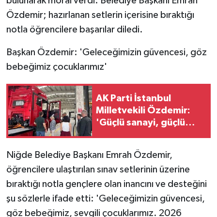
bulunarak moral verdi. Belediye Başkanı Emrah
Özdemir; hazırlanan setlerin içerisine bıraktığı
notla öğrencilere başarılar diledi.
Başkan Özdemir: 'Geleceğimizin güvencesi, göz
bebeğimiz çocuklarımız'
AK Parti İstanbul
Milletvekili Özdemir:
'Güçlü sanayi, güçlü
Türkiye'
Niğde Belediye Başkanı Emrah Özdemir,
öğrencilere ulaştırılan sınav setlerinin üzerine
bıraktığı notla gençlere olan inancını ve desteğini
şu sözlerle ifade etti: 'Geleceğimizin güvencesi,
göz bebeğimiz, sevgili çocuklarımız. 2026