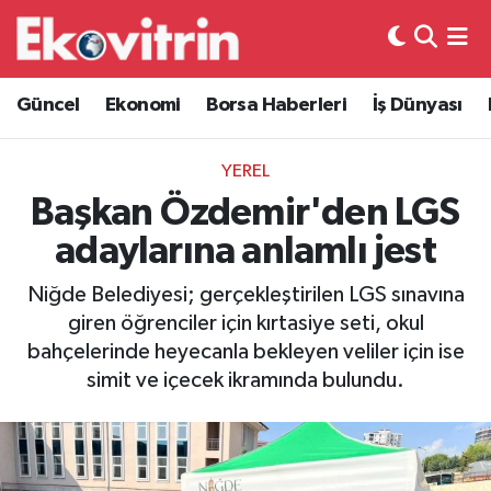
Güncel
Hava Durumu
Güncel
Ekonomi
Borsa Haberleri
İş Dünyası
Ekonomi
Trafik Durumu
YEREL
Borsa Haberleri
Süper Lig Puan Durumu ve Fikstür
Başkan Özdemir'den LGS
adaylarına anlamlı jest
İş Dünyası
Tüm Manşetler
Niğde Belediyesi; gerçekleştirilen LGS sınavına
Lojistik
Son Dakika Haberleri
giren öğrenciler için kırtasiye seti, okul
bahçelerinde heyecanla bekleyen veliler için ise
Otovitrin
Haber Arşivi
simit ve içecek ikramında bulundu.
Asayiş
Magazin