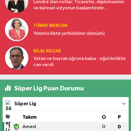
Londra’dan notlar: Ticaretin, diplomasinin
ve küresel vizyonun başkentinde
Türkiye’nin yükselen gücü
TÜMAY MERCAN
Yöneticilikte yetkinlikler dönüştü
BILAL KOÇAK
Vatan ve bayrak uğruna baba - oğul birlikte
can verdi
Süper Lig Puan Durumu
Süper Lig
#
Takım
O
P
1
Amed
0
0