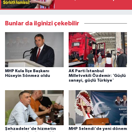
Bunlar da ilginizi çekebilir
MHP Kula İlçe Başkanı
AK Parti İstanbul
Hüseyin Sönmez oldu
Milletvekili Özdemir: 'Güçlü
sanayi, güçlü Türkiye'
Şehzadeler'de hizmetin
MHP Selendi'de yeni dönem