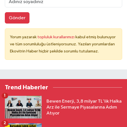
Gönder
Yorum yazarak
topluluk kurallarımızı
kabul etmiş bulunuyor
ve tüm sorumluluğu üstleniyorsunuz. Yazılan yorumlardan
Ekovitrin Haber hiçbir şekilde sorumlu tutulamaz.
Trend Haberler
1
Bewen Enerji, 3,8 milyar TL'lik Halka
Arz ile Sermaye Piyasalarına Adım
Atıyor
2