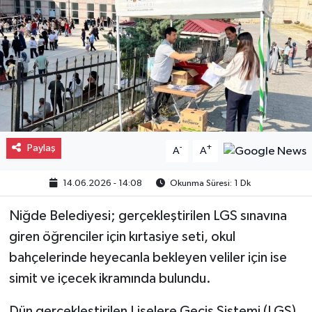
Gayrimenkul
Spor
Eğitim
Paylaş
-
+
A
A
14.06.2026 - 14:08
Okunma Süresi: 1 Dk
Niğde Belediyesi; gerçekleştirilen LGS sınavına
giren öğrenciler için kırtasiye seti, okul
bahçelerinde heyecanla bekleyen veliler için ise
simit ve içecek ikramında bulundu.
Dün gerçekleştirilen Liselere Geçiş Sistemi (LGS)