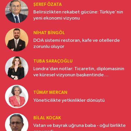
ŞEREF ÖZATA
Belirsizlikten rekabet gücüne: Türkiye'nin
yeni ekonomi vizyonu
NIHAT BINGÖL
DOA sistemi restoran, kafe ve otellerde
zorunlu oluyor
TUBA SARAÇOĞLU
Londra’dan notlar: Ticaretin, diplomasinin
ve küresel vizyonun başkentinde
Türkiye’nin yükselen gücü
TÜMAY MERCAN
Yöneticilikte yetkinlikler dönüştü
BILAL KOÇAK
Vatan ve bayrak uğruna baba - oğul birlikte