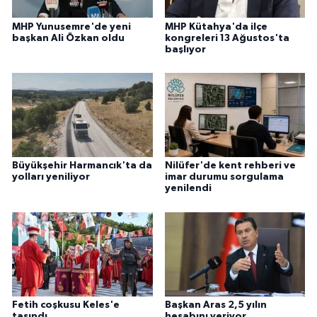
MHP Yunusemre'de yeni
MHP Kütahya'da ilçe
başkan Ali Özkan oldu
kongreleri 13 Ağustos'ta
başlıyor
Büyükşehir Harmancık'ta da
Nilüfer'de kent rehberi ve
yolları yeniliyor
imar durumu sorgulama
yenilendi
Fetih coşkusu Keles'e
Başkan Aras 2,5 yılın
taşındı
hesabını veriyor