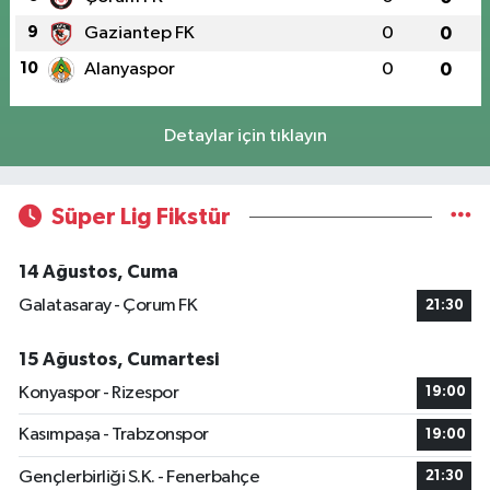
9
Gaziantep FK
0
0
10
Alanyaspor
0
0
Detaylar için tıklayın
Süper Lig Fikstür
14 Ağustos, Cuma
Galatasaray - Çorum FK
21:30
15 Ağustos, Cumartesi
Konyaspor - Rizespor
19:00
Kasımpaşa - Trabzonspor
19:00
Gençlerbirliği S.K. - Fenerbahçe
21:30