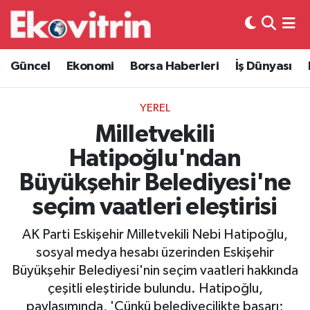
Güncel
Hava Durumu
Güncel
Ekonomi
Borsa Haberleri
İş Dünyası
Ekonomi
Trafik Durumu
YEREL
Borsa Haberleri
Süper Lig Puan Durumu ve Fikstür
Milletvekili
Hatipoğlu'ndan
İş Dünyası
Tüm Manşetler
Büyükşehir Belediyesi'ne
Lojistik
Son Dakika Haberleri
seçim vaatleri eleştirisi
Otovitrin
Haber Arşivi
AK Parti Eskişehir Milletvekili Nebi Hatipoğlu,
sosyal medya hesabı üzerinden Eskişehir
Asayiş
Büyükşehir Belediyesi'nin seçim vaatleri hakkında
çeşitli eleştiride bulundu. Hatipoğlu,
Magazin
paylaşımında, 'Çünkü belediyecilikte başarı;