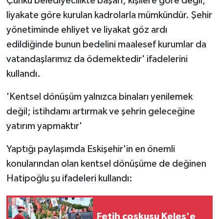
Çünkü belediyecilikte başarı; kişilere göre değil,
liyakate göre kurulan kadrolarla mümkündür. Şehir
yönetiminde ehliyet ve liyakat göz ardı
edildiğinde bunun bedelini maalesef kurumlar da
vatandaşlarımız da ödemektedir' ifadelerini
kullandı.
'Kentsel dönüşüm yalnızca binaları yenilemek
değil; istihdamı artırmak ve şehrin geleceğine
yatırım yapmaktır'
Yaptığı paylaşımda Eskişehir'in en önemli
konularından olan kentsel dönüşüme de değinen
Hatipoğlu şu ifadeleri kullandı:
Fetih coşkusu Keles'e