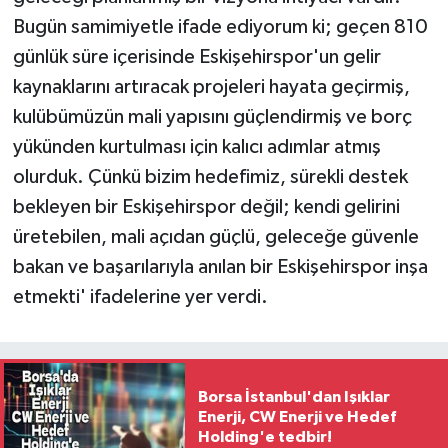
Bugün samimiyetle ifade ediyorum ki; geçen 810
günlük süre içerisinde Eskişehirspor'un gelir
kaynaklarını artıracak projeleri hayata geçirmiş,
kulübümüzün mali yapısını güçlendirmiş ve borç
yükünden kurtulması için kalıcı adımlar atmış
olurduk. Çünkü bizim hedefimiz, sürekli destek
bekleyen bir Eskişehirspor değil; kendi gelirini
üretebilen, mali açıdan güçlü, geleceğe güvenle
bakan ve başarılarıyla anılan bir Eskişehirspor inşa
etmekti' ifadelerine yer verdi.
Borsa İstanbul'dan Işıklar
Enerji, CW Enerji ve Hedef
Holding'e tedbir!