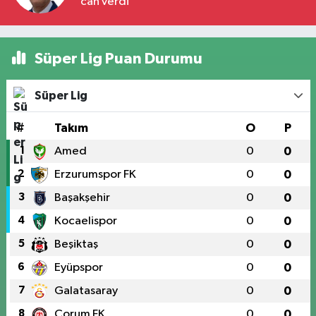
can verdi
Süper Lig Puan Durumu
Süper Lig
#
Takım
O
P
1
Amed
0
0
2
Erzurumspor FK
0
0
3
Başakşehir
0
0
4
Kocaelispor
0
0
5
Beşiktaş
0
0
6
Eyüpspor
0
0
7
Galatasaray
0
0
8
Çorum FK
0
0