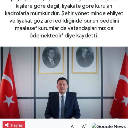
kişilere göre değil, liyakate göre kurulan
Gayrimenkul
kadrolarla mümkündür. Şehir yönetiminde ehliyet
ve liyakat göz ardı edildiğinde bunun bedelini
Spor
maalesef kurumlar da vatandaşlarımız da
ödemektedir' diye kaydetti.
Eğitim
Paylaş
-
+
A
A