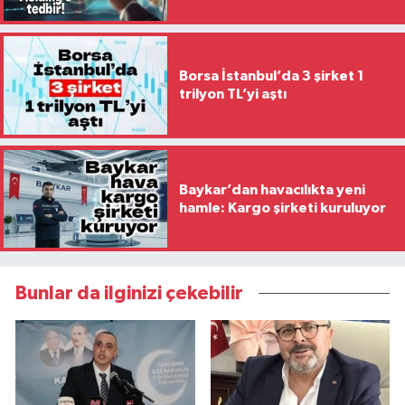
Borsa İstanbul’da 3 şirket 1
trilyon TL’yi aştı
Baykar’dan havacılıkta yeni
hamle: Kargo şirketi kuruluyor
Bunlar da ilginizi çekebilir