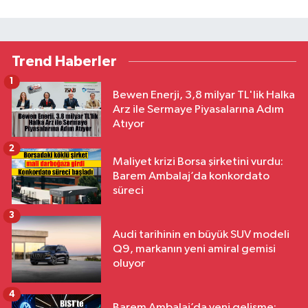
Trend Haberler
1
Bewen Enerji, 3,8 milyar TL'lik Halka
Arz ile Sermaye Piyasalarına Adım
Atıyor
2
Maliyet krizi Borsa şirketini vurdu:
Barem Ambalaj’da konkordato
süreci
3
Audi tarihinin en büyük SUV modeli
Q9, markanın yeni amiral gemisi
oluyor
4
Barem Ambalaj’da yeni gelişme: