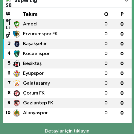
Süper Lig
#
Takım
O
P
1
Amed
0
0
2
Erzurumspor FK
0
0
3
Başakşehir
0
0
4
Kocaelispor
0
0
5
Beşiktaş
0
0
6
Eyüpspor
0
0
7
Galatasaray
0
0
8
Çorum FK
0
0
9
Gaziantep FK
0
0
10
Alanyaspor
0
0
Detaylar için tıklayın