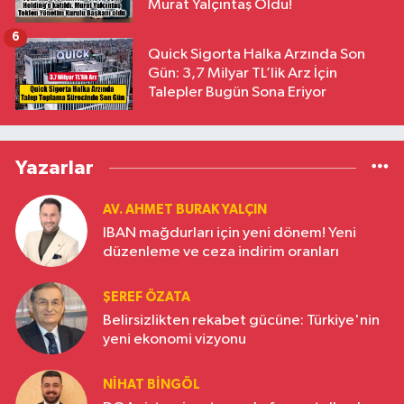
Murat Yalçıntaş Oldu!
6
Quick Sigorta Halka Arzında Son
Gün: 3,7 Milyar TL’lik Arz İçin
Talepler Bugün Sona Eriyor
Yazarlar
AV. AHMET BURAK YALÇIN
IBAN mağdurları için yeni dönem! Yeni
düzenleme ve ceza indirim oranları
ŞEREF ÖZATA
Belirsizlikten rekabet gücüne: Türkiye'nin
yeni ekonomi vizyonu
NIHAT BINGÖL