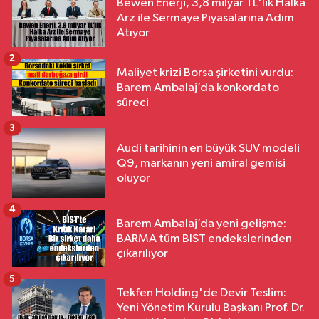
Bewen Enerji, 3,8 milyar TL'lik Halka
Arz ile Sermaye Piyasalarına Adım
Atıyor
2
Maliyet krizi Borsa şirketini vurdu:
Barem Ambalaj’da konkordato
süreci
3
Audi tarihinin en büyük SUV modeli
Q9, markanın yeni amiral gemisi
oluyor
4
Barem Ambalaj’da yeni gelişme:
BARMA tüm BIST endekslerinden
çıkarılıyor
5
Tekfen Holding'de Devir Teslim:
Yeni Yönetim Kurulu Başkanı Prof. Dr.