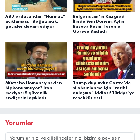
ABD ordusundan "Hürmüz"
Bulgaristan'ın Razgrad
açıklaması: "Boğaz açık,
İlinde Yeni Dönem: Aylin
geçişler devam ediyor"
Baseva Resmi Törenle
Göreve Başladı
Mücteba Hamaney neden
Trump duyurdu: Gazze’de
hiç konuşmuyor? İran
silahsızlanma için “tarihi
medyası 5 güvenlik
anlaşma” iddiası! Türkiye’ye
endişesini açıkladı
teşekkür etti
Yorumlar