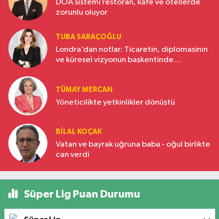
DOA sistemi restoran, kafe ve otellerde
zorunlu oluyor
TUBA SARAÇOĞLU
Londra’dan notlar: Ticaretin, diplomasinin
ve küresel vizyonun başkentinde
Türkiye’nin yükselen gücü
TÜMAY MERCAN
Yöneticilikte yetkinlikler dönüştü
BILAL KOÇAK
Vatan ve bayrak uğruna baba - oğul birlikte
can verdi
Süper Lig Puan Durumu