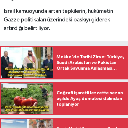
İsrail kamuoyunda artan tepkilerin, hükümetin
Gazze politikaları üzerindeki baskıyı giderek
artırdığı belirtiliyor.
Mekke'de Tarihi Zirve: Türkiye,
Suudi Arabistan ve Pakistan
Ortak Savunma Anlaşması
İmzaladı
Coğrafi işaretli lezzette sezon
açıldı: Ayaş domatesi dalından
toplanıyor