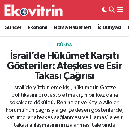
Güncel
Hava Durumu
Güncel
Ekonomi
Borsa Haberleri
İş Dünyası
Ekonomi
Trafik Durumu
DÜNYA
Borsa Haberleri
Süper Lig Puan Durumu ve Fikstür
İsrail’de Hükümet Karşıtı
Gösteriler: Ateşkes ve Esir
İş Dünyası
Tüm Manşetler
Takası Çağrısı
Lojistik
Son Dakika Haberleri
İsrail’de yüzbinlerce kişi, hükümetin Gazze
politikasını protesto etmek için bir kez daha
Otovitrin
Haber Arşivi
sokaklara döküldü. Rehineler ve Kayıp Aileleri
Forumu’nun çağrısıyla gerçekleşen gösterilerde,
Asayiş
katılımcılar ateşkes sağlanması ve Hamas’la esir
takası anlaşmasının imzalanması talebinde
Magazin