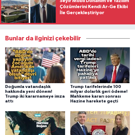
Seyir Mobil Donanım ve Yazılım
Çözümlerini Kendi Ar-Ge Ekibi
İle Gerçekleştiriyor
Bunlar da ilginizi çekebilir
Doğumla vatandaşlık
Trump tarifelerinde 100
hakkında yeni dönem!
milyar dolarlık geri ödeme!
Trump iki kararnameye imza
Mahkeme kararı sonrası
attı
Hazine harekete geçti