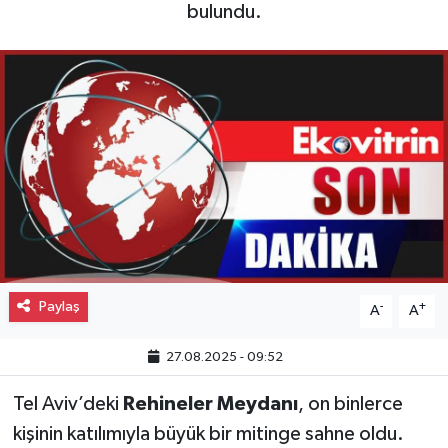
bulundu.
Gayrimenkul
Spor
Eğitim
Paylaş
-
+
A
A
27.08.2025 - 09:52
Tel Aviv’deki
Rehineler Meydanı
, on binlerce
kişinin katılımıyla büyük bir mitinge sahne oldu.