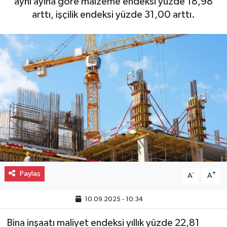
aynı ayına göre malzeme endeksi yüzde 18,98
arttı, işçilik endeksi yüzde 31,00 arttı.
Gayrimenkul
Spor
Eğitim
Paylaş
-
+
A
A
10.09.2025 - 10:34
Bina inşaatı maliyet endeksi yıllık yüzde 22,81