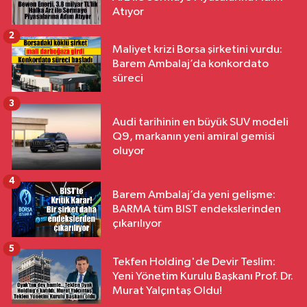
Atıyor
2
Maliyet krizi Borsa şirketini vurdu:
Barem Ambalaj’da konkordato
süreci
3
Audi tarihinin en büyük SUV modeli
Q9, markanın yeni amiral gemisi
oluyor
4
Barem Ambalaj’da yeni gelişme:
BARMA tüm BIST endekslerinden
çıkarılıyor
5
Tekfen Holding'de Devir Teslim:
Yeni Yönetim Kurulu Başkanı Prof. Dr.
Murat Yalçıntaş Oldu!