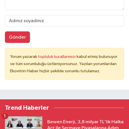
Gönder
Yorum yazarak
topluluk kurallarımızı
kabul etmiş bulunuyor
ve tüm sorumluluğu üstleniyorsunuz. Yazılan yorumlardan
Ekovitrin Haber hiçbir şekilde sorumlu tutulamaz.
Trend Haberler
1
Bewen Enerji, 3,8 milyar TL'lik Halka
Arz ile Sermaye Piyasalarına Adım