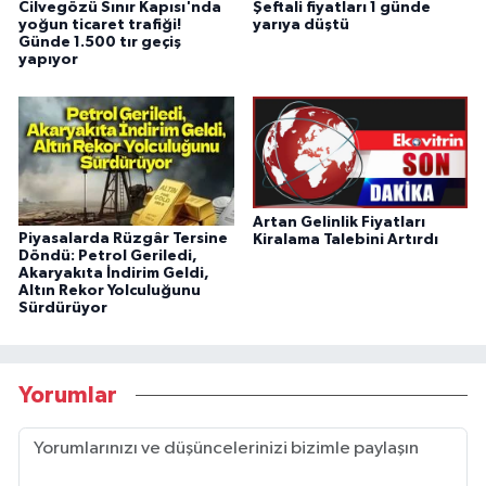
Cilvegözü Sınır Kapısı'nda
Şeftali fiyatları 1 günde
yoğun ticaret trafiği!
yarıya düştü
Günde 1.500 tır geçiş
yapıyor
Artan Gelinlik Fiyatları
Piyasalarda Rüzgâr Tersine
Kiralama Talebini Artırdı
Döndü: Petrol Geriledi,
Akaryakıta İndirim Geldi,
Altın Rekor Yolculuğunu
Sürdürüyor
Yorumlar