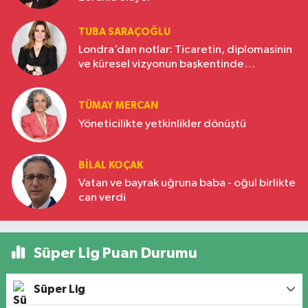
TUBA SARAÇOĞLU
Londra’dan notlar: Ticaretin, diplomasinin
ve küresel vizyonun başkentinde
Türkiye’nin yükselen gücü
TÜMAY MERCAN
Yöneticilikte yetkinlikler dönüştü
BILAL KOÇAK
Vatan ve bayrak uğruna baba - oğul birlikte
can verdi
Süper Lig Puan Durumu
Süper Lig