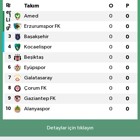
#
Takım
O
P
1
Amed
0
0
2
Erzurumspor FK
0
0
3
Başakşehir
0
0
4
Kocaelispor
0
0
5
Beşiktaş
0
0
6
Eyüpspor
0
0
7
Galatasaray
0
0
8
Çorum FK
0
0
9
Gaziantep FK
0
0
10
Alanyaspor
0
0
Detaylar için tıklayın