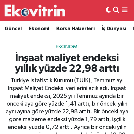
Güncel
Hava Durumu
Güncel
Ekonomi
Borsa Haberleri
İş Dünyası
Ekonomi
Trafik Durumu
EKONOMI
Borsa Haberleri
Süper Lig Puan Durumu ve Fikstür
İnşaat maliyet endeksi
yıllık yüzde 22,98 arttı
İş Dünyası
Tüm Manşetler
Türkiye İstatistik Kurumu (TÜİK), Temmuz ayı
Lojistik
Son Dakika Haberleri
İnşaat Maliyet Endeksi verilerini açıkladı. İnşaat
maliyet endeksi, 2025 yılı Temmuz ayında bir
Otovitrin
Haber Arşivi
önceki aya göre yüzde 1,41 arttı, bir önceki yılın
aynı ayına göre yüzde 22,98 arttı. Bir önceki aya
Asayiş
göre malzeme endeksi yüzde 1,79 arttı, işçilik
endeksi yüzde 0,72 arttı. Ayrıca bir önceki yılın
Magazin