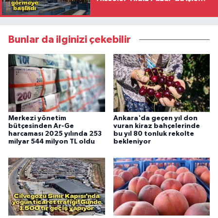
görmeye başladı
Bunlar da ilginizi çekebilir
Merkezi yönetim
Ankara'da geçen yıl don
bütçesinden Ar-Ge
vuran kiraz bahçelerinde
harcaması 2025 yılında 253
bu yıl 80 tonluk rekolte
milyar 544 milyon TL oldu
bekleniyor