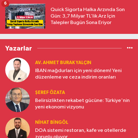
6
Quick Sigorta Halka Arzında Son
Gün: 3,7 Milyar TL’lik Arz İçin
Talepler Bugün Sona Eriyor
Yazarlar
AV. AHMET BURAK YALÇIN
IBAN mağdurları için yeni dönem! Yeni
düzenleme ve ceza indirim oranları
ŞEREF ÖZATA
Belirsizlikten rekabet gücüne: Türkiye'nin
yeni ekonomi vizyonu
NIHAT BINGÖL
DOA sistemi restoran, kafe ve otellerde
zorunlu oluyor