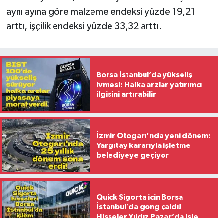
aynı ayına göre malzeme endeksi yüzde 19,21
arttı, işçilik endeksi yüzde 33,32 arttı.
Borsa İstanbul’da yükseliş
ivmesi: Halka arzlar yatırımcı
ilgisini artırabilir
İzmir Otogarı'nda yeni dönem:
Yargıtay kararıyla işletme
belediyeye geçiyor
Quick Sigorta için Borsa
İstanbul’da gong çaldı!
Hisseler Yıldız Pazar’da işlem