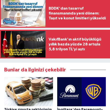
BDDK'dan tasarruf
finansmanında yeni dönem:
Taşıt ve konut limitleri yükseldi
VakıfBank’ın aktif büyüklüğü
yıllık bazda yüzde 28 artışla
5,8 trilyon TL’yi aştı
Bunlar da ilginizi çekebilir
Türkiye sigorta sektörünün
İngiltere'den Paramount–