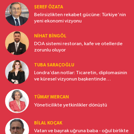
ŞEREF ÖZATA
Belirsizlikten rekabet gücüne: Türkiye'nin
yeni ekonomi vizyonu
NIHAT BINGÖL
DOA sistemi restoran, kafe ve otellerde
zorunlu oluyor
TUBA SARAÇOĞLU
Londra’dan notlar: Ticaretin, diplomasinin
ve küresel vizyonun başkentinde
Türkiye’nin yükselen gücü
TÜMAY MERCAN
Yöneticilikte yetkinlikler dönüştü
BILAL KOÇAK
Vatan ve bayrak uğruna baba - oğul birlikte