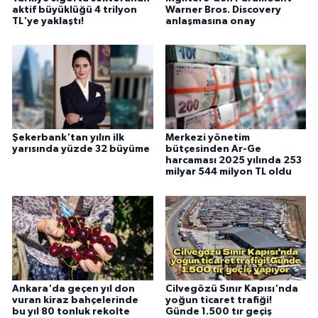
aktif büyüklüğü 4 trilyon
Warner Bros. Discovery
TL'ye yaklaştı!
anlaşmasına onay
Şekerbank'tan yılın ilk
Merkezi yönetim
yarısında yüzde 32 büyüme
bütçesinden Ar-Ge
harcaması 2025 yılında 253
milyar 544 milyon TL oldu
Ankara'da geçen yıl don
Cilvegözü Sınır Kapısı'nda
vuran kiraz bahçelerinde
yoğun ticaret trafiği!
bu yıl 80 tonluk rekolte
Günde 1.500 tır geçiş