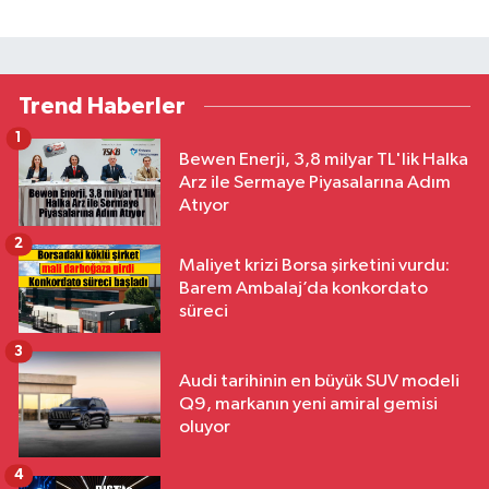
Trend Haberler
1
Bewen Enerji, 3,8 milyar TL'lik Halka
Arz ile Sermaye Piyasalarına Adım
Atıyor
2
Maliyet krizi Borsa şirketini vurdu:
Barem Ambalaj’da konkordato
süreci
3
Audi tarihinin en büyük SUV modeli
Q9, markanın yeni amiral gemisi
oluyor
4