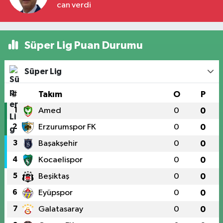
can verdi
Süper Lig Puan Durumu
Süper Lig
#
Takım
O
P
1
Amed
0
0
2
Erzurumspor FK
0
0
3
Başakşehir
0
0
4
Kocaelispor
0
0
5
Beşiktaş
0
0
6
Eyüpspor
0
0
7
Galatasaray
0
0