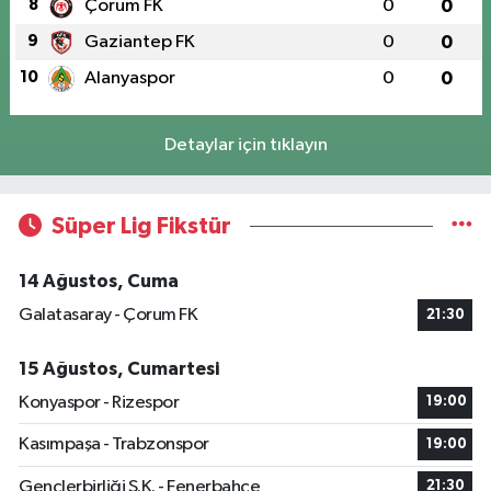
8
Çorum FK
0
0
9
Gaziantep FK
0
0
10
Alanyaspor
0
0
Detaylar için tıklayın
Süper Lig Fikstür
14 Ağustos, Cuma
Galatasaray - Çorum FK
21:30
15 Ağustos, Cumartesi
Konyaspor - Rizespor
19:00
Kasımpaşa - Trabzonspor
19:00
Gençlerbirliği S.K. - Fenerbahçe
21:30