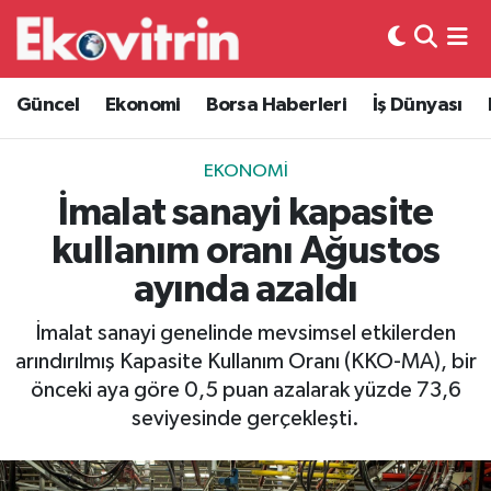
Güncel
Hava Durumu
Güncel
Ekonomi
Borsa Haberleri
İş Dünyası
Ekonomi
Trafik Durumu
EKONOMI
Borsa Haberleri
Süper Lig Puan Durumu ve Fikstür
İmalat sanayi kapasite
kullanım oranı Ağustos
İş Dünyası
Tüm Manşetler
ayında azaldı
Lojistik
Son Dakika Haberleri
İmalat sanayi genelinde mevsimsel etkilerden
arındırılmış Kapasite Kullanım Oranı (KKO-MA), bir
Otovitrin
Haber Arşivi
önceki aya göre 0,5 puan azalarak yüzde 73,6
seviyesinde gerçekleşti.
Asayiş
Magazin