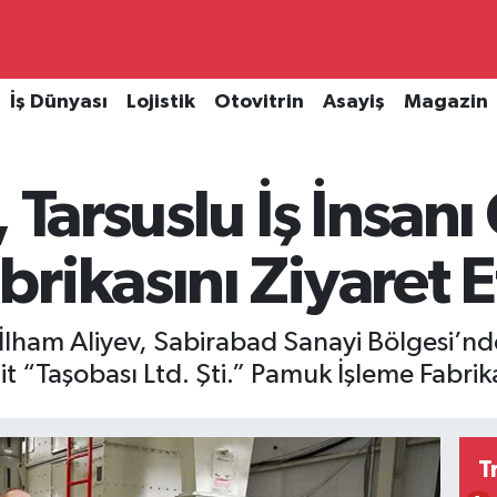
İş Dünyası
Lojistik
Otovitrin
Asayiş
Magazin
 Tarsuslu İş İnsan
rikasını Ziyaret E
am Aliyev, Sabirabad Sanayi Bölgesi’nde 
t “Taşobası Ltd. Şti.” Pamuk İşleme Fabrikas
T