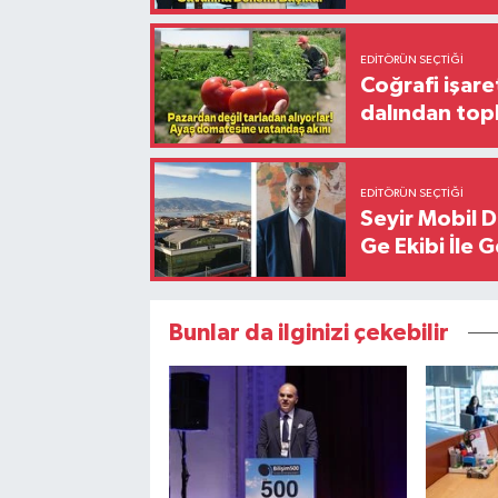
EDITÖRÜN SEÇTIĞI
Coğrafi işare
dalından top
EDITÖRÜN SEÇTIĞI
Seyir Mobil 
Ge Ekibi İle 
Bunlar da ilginizi çekebilir