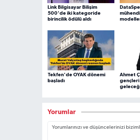
Link Bilgisayar Bilişim
DataSpe
500'de iki kategoride
mühendis
birincilik ödülü aldı
modelleri
Tekfen'de OYAK dönemi
Ahmet Ça
başladı
gençleri
geleceğe
Yorumlar