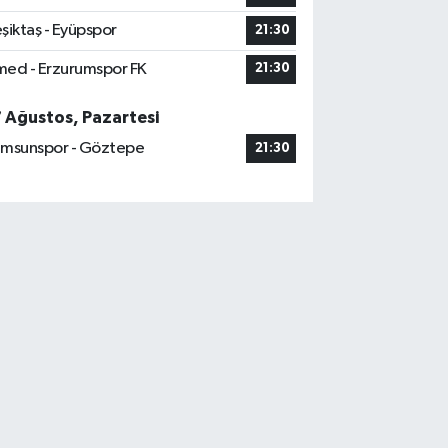
şiktaş - Eyüpspor
21:30
ed - Erzurumspor FK
21:30
7 Ağustos, Pazartesi
msunspor - Göztepe
21:30