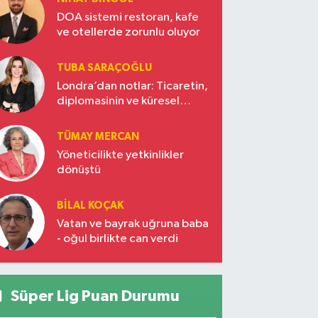
DOA sistemi restoran, kafe
ve otellerde zorunlu oluyor
TUBA SARAÇOĞLU
Londra’dan notlar: Ticaretin,
diplomasinin ve küresel
vizyonun başkentinde
Türkiye’nin yükselen gücü
TÜMAY MERCAN
Yöneticilikte yetkinlikler
dönüştü
BILAL KOÇAK
Vatan ve bayrak uğruna baba
- oğul birlikte can verdi
Süper Lig Puan Durumu