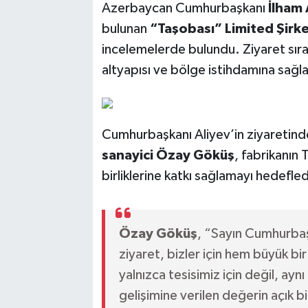
Azerbaycan Cumhurbaşkanı
İlham 
bulunan
“Taşobası” Limited Şirke
incelemelerde bulundu. Ziyaret sıras
altyapısı ve bölge istihdamına sağlad
Cumhurbaşkanı Aliyev’in ziyaretin
sanayici Özay Göküş
, fabrikanın
birliklerine katkı sağlamayı hedefled
Özay Göküş
, “Sayın Cumhurbaş
ziyaret, bizler için hem büyük bi
yalnızca tesisimiz için değil, a
gelişimine verilen değerin açık bi