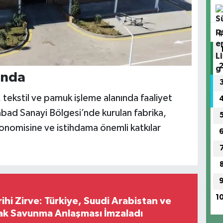
ında
, tekstil ve pamuk işleme alanında faaliyet
bad Sanayi Bölgesi’nde kurulan fabrika,
konomisine ve istihdama önemli katkılar
1
hi Zirve: Türkiye, Suudi Arabistan ve
ak Savunma Anlaşması İmzaladı