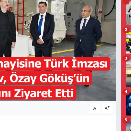
1
2
3
4
-
+
A
A
5