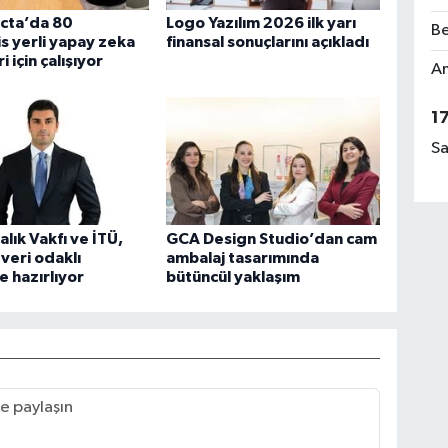
cta’da 80
Logo Yazılım 2026 ilk yarı
Be
 yerli yapay zeka
finansal sonuçlarını açıkladı
 için çalışıyor
Am
1
Sa
lık Vakfı ve İTÜ,
GCA Design Studio’dan cam
 veri odaklı
ambalaj tasarımında
 hazırlıyor
bütüncül yaklaşım