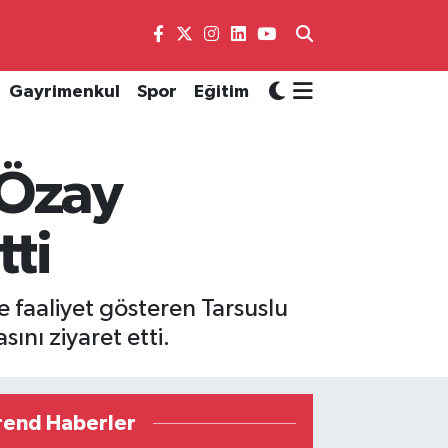
Gayrimenkul
Spor
Eğitim
ı Özay
tti
faaliyet gösteren Tarsuslu
ını ziyaret etti.
rend Haberler