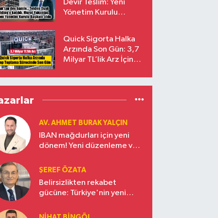
Devir Teslim: Yeni
Yönetim Kurulu
Başkanı Prof. Dr. Murat
Yalçıntaş Oldu!
Quick Sigorta Halka
Arzında Son Gün: 3,7
Milyar TL’lik Arz İçin
Talepler Bugün Sona
Eriyor
azarlar
AV. AHMET BURAK YALÇIN
IBAN mağdurları için yeni
dönem! Yeni düzenleme ve
ceza indirim oranları
ŞEREF ÖZATA
Belirsizlikten rekabet
gücüne: Türkiye'nin yeni
ekonomi vizyonu
NIHAT BINGÖL