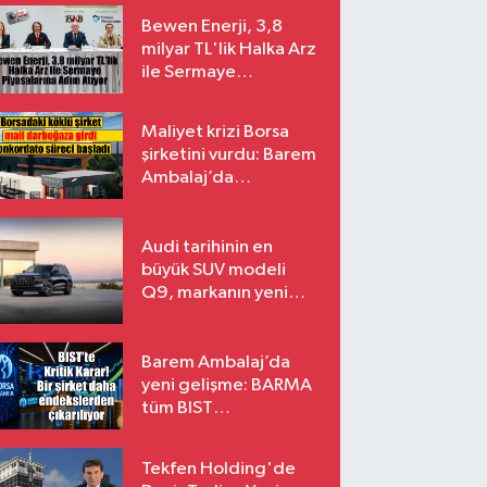
Bewen Enerji, 3,8
milyar TL'lik Halka Arz
ile Sermaye
Piyasalarına Adım
Atıyor
Maliyet krizi Borsa
şirketini vurdu: Barem
Ambalaj’da
konkordato süreci
Audi tarihinin en
büyük SUV modeli
Q9, markanın yeni
amiral gemisi oluyor
Barem Ambalaj’da
yeni gelişme: BARMA
tüm BIST
endekslerinden
çıkarılıyor
Tekfen Holding'de