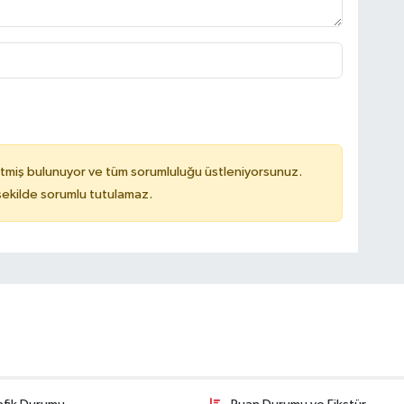
tmiş bulunuyor ve tüm sorumluluğu üstleniyorsunuz.
 şekilde sorumlu tutulamaz.