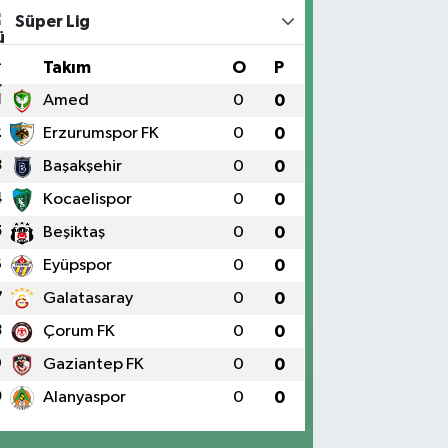
Süper Lig
#
Takım
O
P
1
Amed
0
0
2
Erzurumspor FK
0
0
3
Başakşehir
0
0
4
Kocaelispor
0
0
5
Beşiktaş
0
0
6
Eyüpspor
0
0
7
Galatasaray
0
0
8
Çorum FK
0
0
9
Gaziantep FK
0
0
0
Alanyaspor
0
0