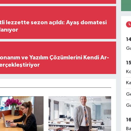
tli lezzette sezon açıldı: Ayaş domatesi
lanıyor
1
Ga
Donanım ve Yazılım Çözümlerini Kendi Ar-
1
Gerçekleştiriyor
Ko
Ka
Ge
Ga
1
Ba