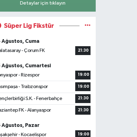
Detaylar için tıklayın
Süper Lig Fikstür
4 Ağustos, Cuma
latasaray - Çorum FK
21:30
5 Ağustos, Cumartesi
nyaspor - Rizespor
19:00
sımpaşa - Trabzonspor
19:00
nçlerbirliği S.K. - Fenerbahçe
21:30
ziantep FK - Alanyaspor
21:30
6 Ağustos, Pazar
şakşehir - Kocaelispor
19:00