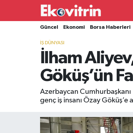
Güncel
Hava Durumu
Güncel
Ekonomi
Borsa Haberleri
Ekonomi
Trafik Durumu
İŞ DÜNYASI
İlham Aliyev,
Borsa Haberleri
Süper Lig Puan Durumu ve Fikstür
İş Dünyası
Tüm Manşetler
Göküş’ün Fab
Lojistik
Son Dakika Haberleri
Azerbaycan Cumhurbaşkanı İlh
Otovitrin
Haber Arşivi
genç iş insanı Özay Göküş’e ai
Asayiş
Magazin