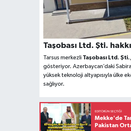
Taşobası Ltd. Ş
ti. hakk
Tarsus merkezli
Taşobası Ltd. Şti.
gösteriyor. Azerbaycan’daki Sabira
yüksek teknoloji altyapısıyla ülke e
sağlıyor.
EDITÖRÜN SEÇTIĞI
Mekke'de Tari
Pakistan Ort