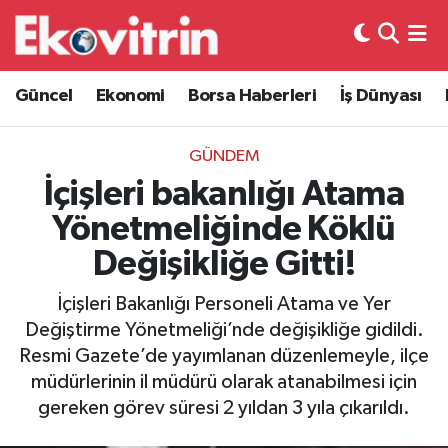
Güncel
Hava Durumu
Güncel
Ekonomi
Borsa Haberleri
İş Dünyası
Ekonomi
Trafik Durumu
GÜNDEM
Borsa Haberleri
Süper Lig Puan Durumu ve Fikstür
İçişleri bakanlığı Atama
Yönetmeliğinde Köklü
İş Dünyası
Tüm Manşetler
Değişikliğe Gitti!
Lojistik
Son Dakika Haberleri
İçişleri Bakanlığı Personeli Atama ve Yer
Değiştirme Yönetmeliği’nde değişikliğe gidildi.
Otovitrin
Haber Arşivi
Resmi Gazete’de yayımlanan düzenlemeyle, ilçe
müdürlerinin il müdürü olarak atanabilmesi için
Asayiş
gereken görev süresi 2 yıldan 3 yıla çıkarıldı.
Magazin