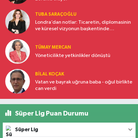
TUBA SARAÇOĞLU
Londra’dan notlar: Ticaretin, diplomasinin
ve küresel vizyonun başkentinde
Türkiye’nin yükselen gücü
TÜMAY MERCAN
Yöneticilikte yetkinlikler dönüştü
BILAL KOÇAK
Vatan ve bayrak uğruna baba - oğul birlikte
can verdi
Süper Lig Puan Durumu
Süper Lig