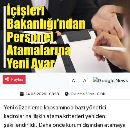
Gayrimenkul
Spor
Eğitim
Paylaş
-
+
A
A
14.05.2026 - 08:18
Okunma Süresi: 8 Dk
Yeni düzenleme kapsamında bazı yönetici
kadrolarına ilişkin atama kriterleri yeniden
şekillendirildi. Daha önce kurum dışından atamaya