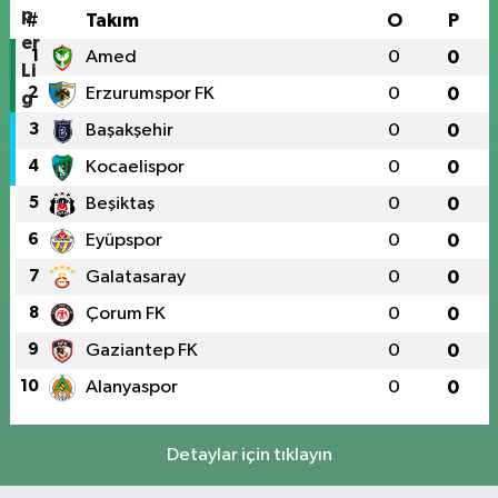
#
Takım
O
P
1
Amed
0
0
2
Erzurumspor FK
0
0
3
Başakşehir
0
0
4
Kocaelispor
0
0
5
Beşiktaş
0
0
6
Eyüpspor
0
0
7
Galatasaray
0
0
8
Çorum FK
0
0
9
Gaziantep FK
0
0
10
Alanyaspor
0
0
Detaylar için tıklayın