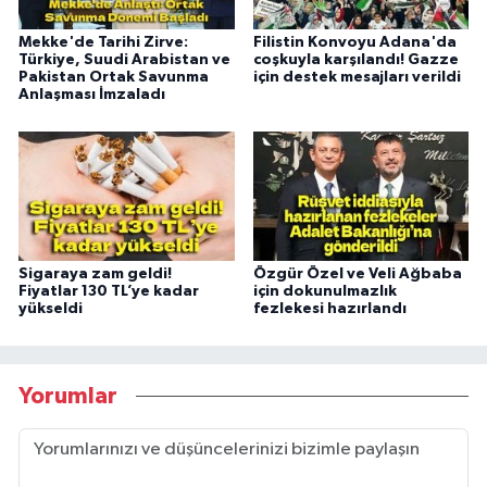
Mekke'de Tarihi Zirve:
Filistin Konvoyu Adana'da
Türkiye, Suudi Arabistan ve
coşkuyla karşılandı! Gazze
Pakistan Ortak Savunma
için destek mesajları verildi
Anlaşması İmzaladı
Sigaraya zam geldi!
Özgür Özel ve Veli Ağbaba
Fiyatlar 130 TL’ye kadar
için dokunulmazlık
yükseldi
fezlekesi hazırlandı
Yorumlar