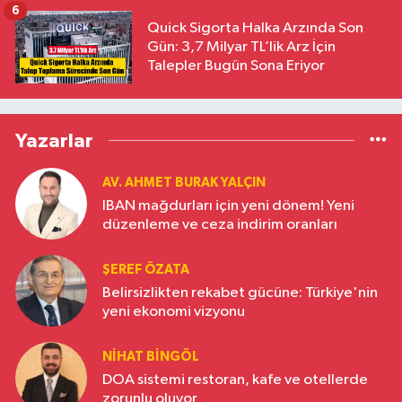
6
Quick Sigorta Halka Arzında Son
Gün: 3,7 Milyar TL’lik Arz İçin
Talepler Bugün Sona Eriyor
Yazarlar
AV. AHMET BURAK YALÇIN
IBAN mağdurları için yeni dönem! Yeni
düzenleme ve ceza indirim oranları
ŞEREF ÖZATA
Belirsizlikten rekabet gücüne: Türkiye'nin
yeni ekonomi vizyonu
NIHAT BINGÖL
DOA sistemi restoran, kafe ve otellerde
zorunlu oluyor