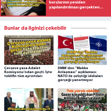
borçlarının yeniden
yapılandırılması gerçekten
önemli bir fırsat"
Bunlar da ilginizi çekebilir
Çerçeve yasa Adalet
DMM'den "Mekke
Komisyonu’ndan geçti: İşte
Anlaşması" açıklaması:
teklifin tüm ayrıntıları
NATO ile çeliştiği iddiaları
gerçeği yansıtmıyor