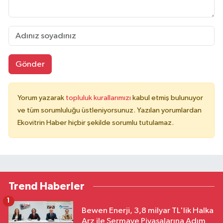
Gönder
Yorum yazarak
topluluk kurallarımızı
kabul etmiş bulunuyor
ve tüm sorumluluğu üstleniyorsunuz. Yazılan yorumlardan
Ekovitrin Haber hiçbir şekilde sorumlu tutulamaz.
Trend Haberler
1
Bewen Enerji, 3,8 milyar TL'lik Halka
Arz ile Sermaye Piyasalarına Adım