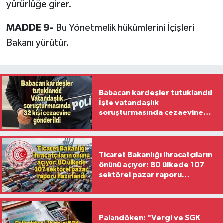
yürürlüğe girer.
MADDE 9-
Bu Yönetmelik hükümlerini İçişleri
Bakanı yürütür.
Babacan kardeşler tutuklandı!
İşte vatandaşlık
soruşturmasında cezaevine
gönderilen 32 isim
Ticaret Bakanlığı ihracatçıların
önünü açıyor: 80 ülkede 107
sektörel pazar raporu
hazırlandı
Palandöken: "Vergi ve SGK