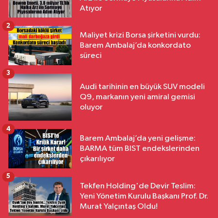
Atıyor
2
Maliyet krizi Borsa şirketini vurdu:
Barem Ambalaj’da konkordato
süreci
3
Audi tarihinin en büyük SUV modeli
Q9, markanın yeni amiral gemisi
oluyor
4
Barem Ambalaj’da yeni gelişme:
BARMA tüm BIST endekslerinden
çıkarılıyor
5
Tekfen Holding'de Devir Teslim:
Yeni Yönetim Kurulu Başkanı Prof. Dr.
Murat Yalçıntaş Oldu!