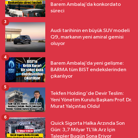
Barem Ambalaj’da konkordato
süreci
3
Audi tarihinin en büyük SUV modeli
Q9, markanın yeni amiral gemisi
oluyor
4
Barem Ambalaj’da yeni gelişme:
BARMA tüm BIST endekslerinden
çıkarılıyor
5
Tekfen Holding'de Devir Teslim:
Yeni Yönetim Kurulu Başkanı Prof. Dr.
Murat Yalçıntaş Oldu!
6
Quick Sigorta Halka Arzında Son
Gün: 3,7 Milyar TL’lik Arz İçin
Talepler Bugün Sona Eriyor