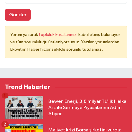
Gönder
Yorum yazarak
topluluk kurallarımızı
kabul etmiş bulunuyor
ve tüm sorumluluğu üstleniyorsunuz. Yazılan yorumlardan
Ekovitrin Haber hiçbir şekilde sorumlu tutulamaz.
Trend Haberler
1
Bewen Enerji, 3,8 milyar TL'lik Halka
Arz ile Sermaye Piyasalarına Adım
Atıyor
2
Maliyet krizi Borsa şirketini vurdu: