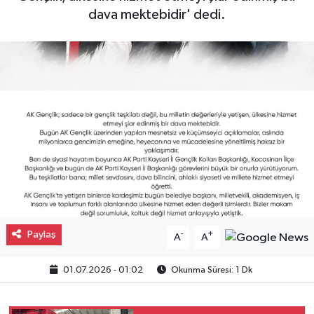
dava mektebidir' dedi.
Gayrimenkul
Spor
Eğitim
Paylaş
-
+
A
A
01.07.2026 - 01:02
Okunma Süresi: 1 Dk