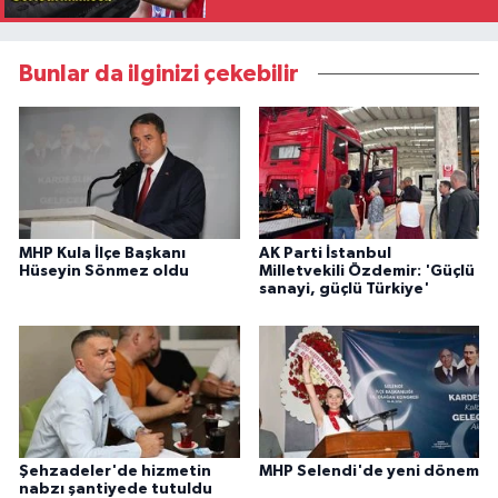
Bunlar da ilginizi çekebilir
MHP Kula İlçe Başkanı
AK Parti İstanbul
Hüseyin Sönmez oldu
Milletvekili Özdemir: 'Güçlü
sanayi, güçlü Türkiye'
Şehzadeler'de hizmetin
MHP Selendi'de yeni dönem
nabzı şantiyede tutuldu