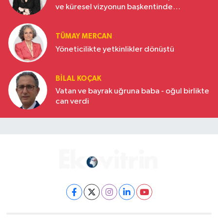
ve küresel vizyonun başkentinde
Türkiye’nin yükselen gücü
TÜMAY MERCAN
Yöneticilikte yetkinlikler dönüştü
BILAL KOÇAK
Vatan ve bayrak uğruna baba - oğul birlikte
can verdi