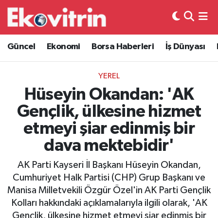
Güncel
Hava Durumu
Güncel
Ekonomi
Borsa Haberleri
İş Dünyası
Ekonomi
Trafik Durumu
YEREL
Borsa Haberleri
Süper Lig Puan Durumu ve Fikstür
Hüseyin Okandan: 'AK
Gençlik, ülkesine hizmet
İş Dünyası
Tüm Manşetler
etmeyi şiar edinmiş bir
Lojistik
Son Dakika Haberleri
dava mektebidir'
Otovitrin
Haber Arşivi
AK Parti Kayseri İl Başkanı Hüseyin Okandan,
Cumhuriyet Halk Partisi (CHP) Grup Başkanı ve
Asayiş
Manisa Milletvekili Özgür Özel'in AK Parti Gençlik
Kolları hakkındaki açıklamalarıyla ilgili olarak, 'AK
Magazin
Gençlik, ülkesine hizmet etmeyi şiar edinmiş bir