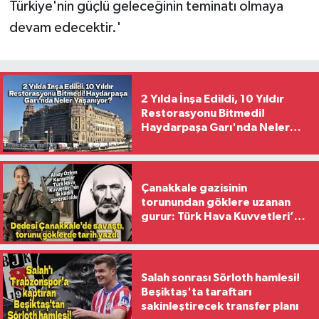
Türkiye'nin güçlü geleceğinin teminatı olmaya
devam edecektir.'
2 Yılda İnşa Edildi, 10 Yıldır
Restorasyonu Bitmedi!
Haydarpaşa Garı'nda Neler
Yaşanıyor?
Çanakkale gazisinin
torunundan göklere uzanan
gurur: Türk Hava Kuvvetleri’nin
ilk kadın generali oldu
Salah sonrası Sörloth hamlesi!
Beşiktaş'ta taraftarı
sakinleştirecek transfer planı