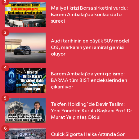
2
Maliyet krizi Borsa şirketini vurdu:
Barem Ambalaj’da konkordato
süreci
3
Audi tarihinin en büyük SUV modeli
Q9, markanın yeni amiral gemisi
oluyor
4
Barem Ambalaj’da yeni gelişme:
BARMA tüm BIST endekslerinden
çıkarılıyor
5
Tekfen Holding'de Devir Teslim:
Yeni Yönetim Kurulu Başkanı Prof. Dr.
Murat Yalçıntaş Oldu!
6
Quick Sigorta Halka Arzında Son