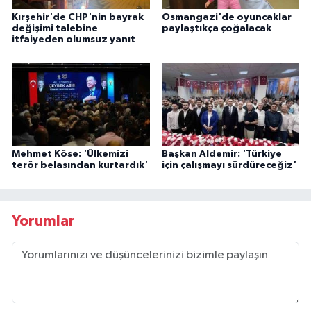
Kırşehir'de CHP'nin bayrak
Osmangazi'de oyuncaklar
değişimi talebine
paylaştıkça çoğalacak
itfaiyeden olumsuz yanıt
Mehmet Köse: 'Ülkemizi
Başkan Aldemir: 'Türkiye
terör belasından kurtardık'
için çalışmayı sürdüreceğiz'
Yorumlar