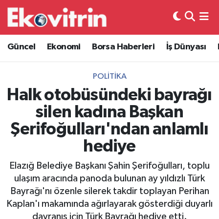
Güncel
Hava Durumu
Güncel
Ekonomi
Borsa Haberleri
İş Dünyası
Ekonomi
Trafik Durumu
POLITIKA
Borsa Haberleri
Süper Lig Puan Durumu ve Fikstür
Halk otobüsündeki bayrağı
silen kadına Başkan
İş Dünyası
Tüm Manşetler
Şerifoğulları'ndan anlamlı
Lojistik
Son Dakika Haberleri
hediye
Otovitrin
Haber Arşivi
Elazığ Belediye Başkanı Şahin Şerifoğulları, toplu
ulaşım aracında panoda bulunan ay yıldızlı Türk
Asayiş
Bayrağı'nı özenle silerek takdir toplayan Perihan
Kaplan'ı makamında ağırlayarak gösterdiği duyarlı
Magazin
davranış için Türk Bayrağı hediye etti.