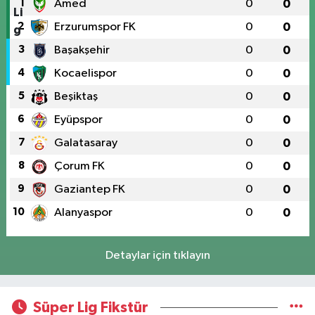
1
Amed
0
0
2
Erzurumspor FK
0
0
3
Başakşehir
0
0
4
Kocaelispor
0
0
5
Beşiktaş
0
0
6
Eyüpspor
0
0
7
Galatasaray
0
0
8
Çorum FK
0
0
9
Gaziantep FK
0
0
10
Alanyaspor
0
0
Detaylar için tıklayın
Süper Lig Fikstür