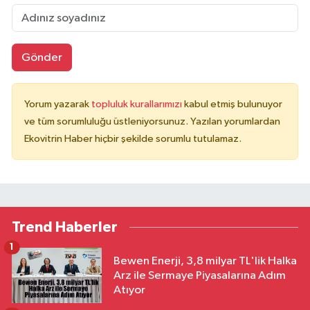
Gönder
Yorum yazarak
topluluk kurallarımızı
kabul etmiş bulunuyor
ve tüm sorumluluğu üstleniyorsunuz. Yazılan yorumlardan
Ekovitrin Haber hiçbir şekilde sorumlu tutulamaz.
Trend Haberler
1
Bewen Enerji, 3,8 milyar TL'lik Halka
Arz ile Sermaye Piyasalarına Adım
Atıyor