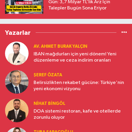
Gün: 3,7 Milyar TL’lik Arz İçin
Talepler Bugün Sona Eriyor
Yazarlar
AV. AHMET BURAK YALÇIN
IBAN mağdurları için yeni dönem! Yeni
düzenleme ve ceza indirim oranları
ŞEREF ÖZATA
Belirsizlikten rekabet gücüne: Türkiye'nin
yeni ekonomi vizyonu
NIHAT BINGÖL
DOA sistemi restoran, kafe ve otellerde
zorunlu oluyor