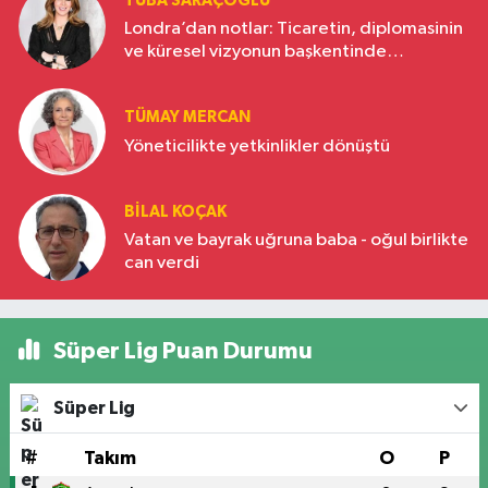
TUBA SARAÇOĞLU
Londra’dan notlar: Ticaretin, diplomasinin
ve küresel vizyonun başkentinde
Türkiye’nin yükselen gücü
TÜMAY MERCAN
Yöneticilikte yetkinlikler dönüştü
BILAL KOÇAK
Vatan ve bayrak uğruna baba - oğul birlikte
can verdi
Süper Lig Puan Durumu
Süper Lig
#
Takım
O
P