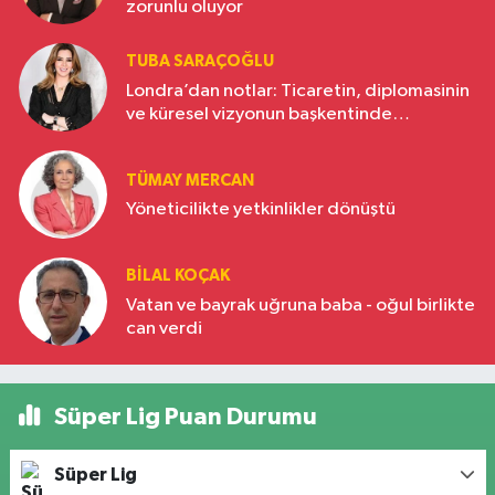
zorunlu oluyor
TUBA SARAÇOĞLU
Londra’dan notlar: Ticaretin, diplomasinin
ve küresel vizyonun başkentinde
Türkiye’nin yükselen gücü
TÜMAY MERCAN
Yöneticilikte yetkinlikler dönüştü
BILAL KOÇAK
Vatan ve bayrak uğruna baba - oğul birlikte
can verdi
Süper Lig Puan Durumu
Süper Lig