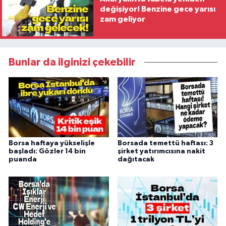
değişiyor! Benzine gece yarısı
zam geliyor
Bunlar da ilginizi çekebilir
Borsa haftaya yükselişle
Borsada temettü haftası: 3
başladı: Gözler 14 bin
şirket yatırımcısına nakit
puanda
dağıtacak