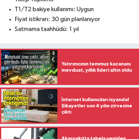
T1/T2 bakiye kullanımı: Uygun
Fiyat istikrarı: 30 gün planlanıyor
Satmama taahhüdü: 1 yıl
Yatırımcının temmuz kazananı
mevduat, yıllık lideri altın oldu
İnternet kullanıcıları isyanda!
Şikayetler son 4 yılın zirvesine
çıktı
Akaryakıtta tabela yeniden