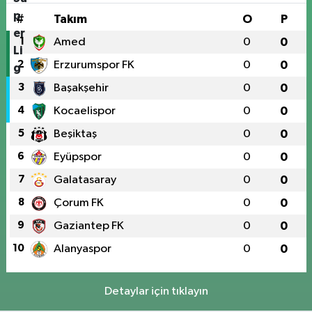
#
Takım
O
P
1
Amed
0
0
2
Erzurumspor FK
0
0
3
Başakşehir
0
0
4
Kocaelispor
0
0
5
Beşiktaş
0
0
6
Eyüpspor
0
0
7
Galatasaray
0
0
8
Çorum FK
0
0
9
Gaziantep FK
0
0
10
Alanyaspor
0
0
Detaylar için tıklayın