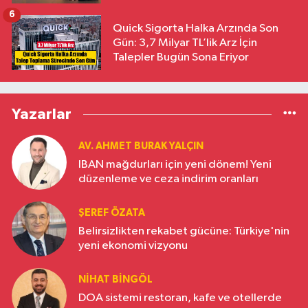
6
Quick Sigorta Halka Arzında Son
Gün: 3,7 Milyar TL’lik Arz İçin
Talepler Bugün Sona Eriyor
Yazarlar
AV. AHMET BURAK YALÇIN
IBAN mağdurları için yeni dönem! Yeni
düzenleme ve ceza indirim oranları
ŞEREF ÖZATA
Belirsizlikten rekabet gücüne: Türkiye'nin
yeni ekonomi vizyonu
NIHAT BINGÖL
DOA sistemi restoran, kafe ve otellerde