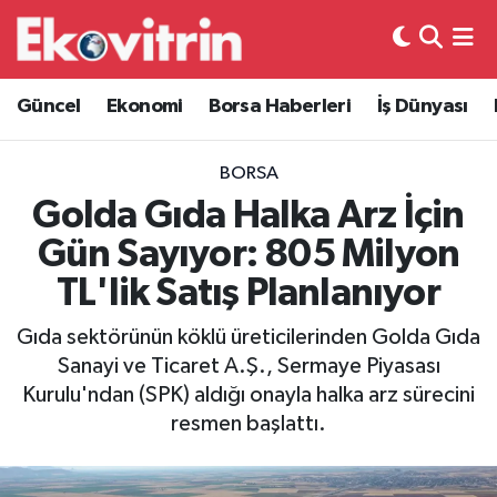
Güncel
Hava Durumu
Güncel
Ekonomi
Borsa Haberleri
İş Dünyası
Ekonomi
Trafik Durumu
BORSA
Borsa Haberleri
Süper Lig Puan Durumu ve Fikstür
Golda Gıda Halka Arz İçin
Gün Sayıyor: 805 Milyon
İş Dünyası
Tüm Manşetler
TL'lik Satış Planlanıyor
Lojistik
Son Dakika Haberleri
Gıda sektörünün köklü üreticilerinden Golda Gıda
Sanayi ve Ticaret A.Ş., Sermaye Piyasası
Otovitrin
Haber Arşivi
Kurulu'ndan (SPK) aldığı onayla halka arz sürecini
resmen başlattı.
Asayiş
Magazin