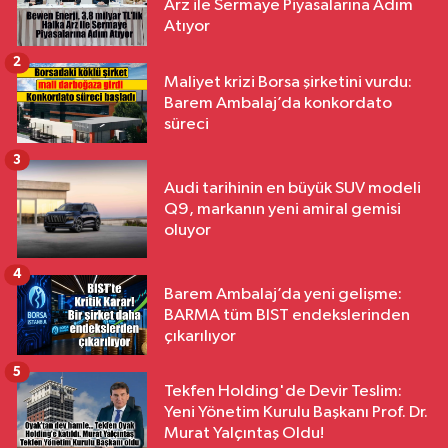
Arz ile Sermaye Piyasalarına Adım
Atıyor
2
Maliyet krizi Borsa şirketini vurdu:
Barem Ambalaj’da konkordato
süreci
3
Audi tarihinin en büyük SUV modeli
Q9, markanın yeni amiral gemisi
oluyor
4
Barem Ambalaj’da yeni gelişme:
BARMA tüm BIST endekslerinden
çıkarılıyor
5
Tekfen Holding'de Devir Teslim:
Yeni Yönetim Kurulu Başkanı Prof. Dr.
Murat Yalçıntaş Oldu!