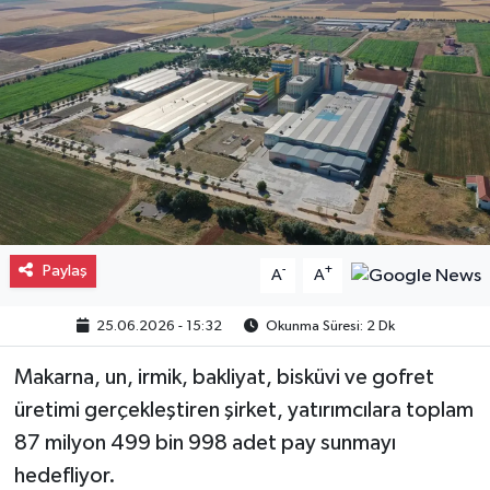
Gayrimenkul
Spor
Eğitim
Paylaş
-
+
A
A
25.06.2026 - 15:32
Okunma Süresi: 2 Dk
Makarna, un, irmik, bakliyat, bisküvi ve gofret
üretimi gerçekleştiren şirket, yatırımcılara toplam
87 milyon 499 bin 998 adet pay sunmayı
hedefliyor.