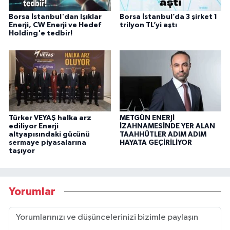
Borsa İstanbul'dan Işıklar
Borsa İstanbul’da 3 şirket 1
Enerji, CW Enerji ve Hedef
trilyon TL’yi aştı
Holding'e tedbir!
Türker VEYAŞ halka arz
METGÜN ENERJİ
ediliyor Enerji
İZAHNAMESİNDE YER ALAN
altyapısındaki gücünü
TAAHHÜTLER ADIM ADIM
sermaye piyasalarına
HAYATA GEÇİRİLİYOR
taşıyor
Yorumlar