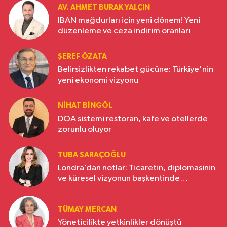
AV. AHMET BURAK YALÇIN
IBAN mağdurları için yeni dönem! Yeni
düzenleme ve ceza indirim oranları
ŞEREF ÖZATA
Belirsizlikten rekabet gücüne: Türkiye'nin
yeni ekonomi vizyonu
NIHAT BINGÖL
DOA sistemi restoran, kafe ve otellerde
zorunlu oluyor
TUBA SARAÇOĞLU
Londra’dan notlar: Ticaretin, diplomasinin
ve küresel vizyonun başkentinde
Türkiye’nin yükselen gücü
TÜMAY MERCAN
Yöneticilikte yetkinlikler dönüştü