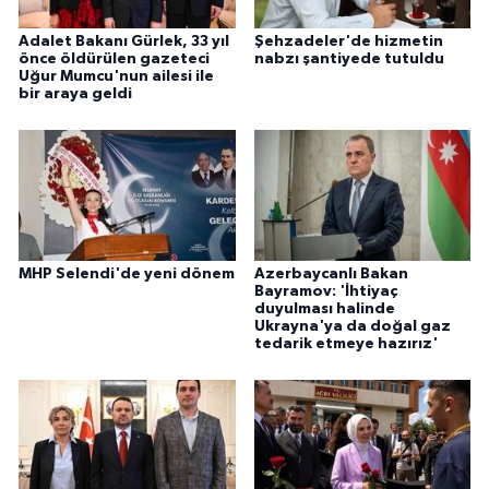
Adalet Bakanı Gürlek, 33 yıl
Şehzadeler'de hizmetin
önce öldürülen gazeteci
nabzı şantiyede tutuldu
Uğur Mumcu'nun ailesi ile
bir araya geldi
MHP Selendi'de yeni dönem
Azerbaycanlı Bakan
Bayramov: 'İhtiyaç
duyulması halinde
Ukrayna'ya da doğal gaz
tedarik etmeye hazırız'