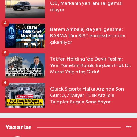
Q9, markanın yeni amiral gemisi
oluyor
4
Barem Ambalaj’da yeni gelişme:
BARMA tüm BIST endekslerinden
çıkarılıyor
5
Tekfen Holding'de Devir Teslim:
Yeni Yönetim Kurulu Başkanı Prof. Dr.
Murat Yalçıntaş Oldu!
6
Quick Sigorta Halka Arzında Son
Gün: 3,7 Milyar TL’lik Arz İçin
Talepler Bugün Sona Eriyor
Yazarlar