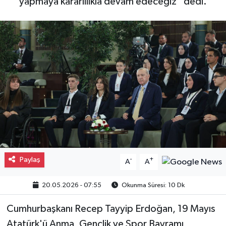
yapmaya kararlılıkla devam edeceğiz” dedi.
Gayrimenkul
Spor
Eğitim
Paylaş
-
+
A
A
20.05.2026 - 07:55
Okunma Süresi: 10 Dk
Cumhurbaşkanı Recep Tayyip Erdoğan, 19 Mayıs
Atatürk'ü Anma, Gençlik ve Spor Bayramı