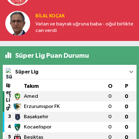
BILAL KOÇAK
Vatan ve bayrak uğruna baba - oğul birlikte
can verdi
Süper Lig Puan Durumu
Süper Lig
#
Takım
O
P
1
Amed
0
0
2
Erzurumspor FK
0
0
3
Başakşehir
0
0
4
Kocaelispor
0
0
5
Beşiktaş
0
0