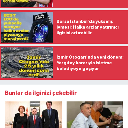
Borsa İstanbul’da yükseliş
ivmesi: Halka arzlar yatırımcı
ilgisini artırabilir
İzmir Otogarı'nda yeni dönem:
Yargıtay kararıyla işletme
belediyeye geçiyor
Bunlar da ilginizi çekebilir