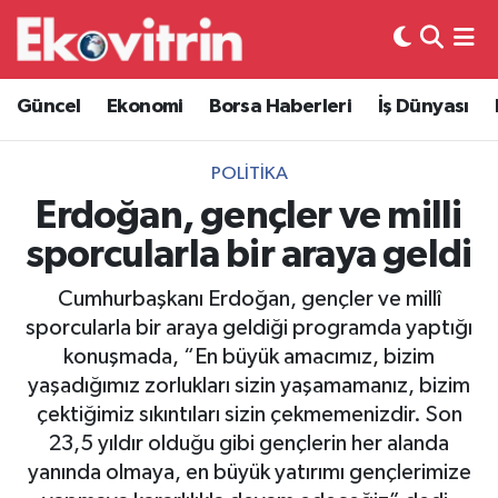
Güncel
Hava Durumu
Güncel
Ekonomi
Borsa Haberleri
İş Dünyası
Ekonomi
Trafik Durumu
POLITIKA
Borsa Haberleri
Süper Lig Puan Durumu ve Fikstür
Erdoğan, gençler ve milli
sporcularla bir araya geldi
İş Dünyası
Tüm Manşetler
Cumhurbaşkanı Erdoğan, gençler ve millî
Lojistik
Son Dakika Haberleri
sporcularla bir araya geldiği programda yaptığı
konuşmada, “En büyük amacımız, bizim
Otovitrin
Haber Arşivi
yaşadığımız zorlukları sizin yaşamamanız, bizim
çektiğimiz sıkıntıları sizin çekmemenizdir. Son
Asayiş
23,5 yıldır olduğu gibi gençlerin her alanda
yanında olmaya, en büyük yatırımı gençlerimize
Magazin