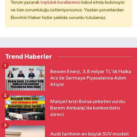
Yorum yazarak
topluluk kurallarımızı
kabul etmiş bulunuyor
ve tüm sorumluluğu üstleniyorsunuz. Yazılan yorumlardan
Ekovitrin Haber hiçbir şekilde sorumlu tutulamaz.
Trend Haberler
1
Bewen Enerji, 3,8 milyar TL'lik Halka
Arz ile Sermaye Piyasalarına Adım
Atıyor
2
Maliyet krizi Borsa şirketini vurdu:
Barem Ambalaj’da konkordato
süreci
3
Audi tarihinin en büyük SUV modeli