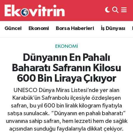
Güncel
Hava Durumu
Güncel
Ekonomi
Borsa Haberleri
İş Dünyası
Ekonomi
Trafik Durumu
EKONOMI
Borsa Haberleri
Süper Lig Puan Durumu ve Fikstür
Dünyanın En Pahalı
Baharatı Safranın Kilosu
İş Dünyası
Tüm Manşetler
600 Bin Liraya Çıkıyor
Lojistik
Son Dakika Haberleri
UNESCO Dünya Miras Listesi’nde yer alan
Karabük’ün Safranbolu ilçesiyle özdeşleşen
Otovitrin
Haber Arşivi
safran, bu yıl 600 bin liralık kilogram fiyatıyla
satışa sunulacak. “Dünyanın en pahalı baharatı”
Asayiş
unvanına sahip safran, hem lezzeti hem de sağlık
açısından sunduğu faydalarıyla dikkat çekiyor.
Magazin