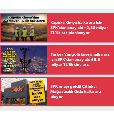
Kapeks Kimya halka arz için
SPK’dan onay aldı: 2,35 milyar
TL’lik arz planlanıyor
Türker Vangölü Enerji halka arz
için SPK’dan onay aldı! 8,8
milyar TL’lik dev arz
SPK onayı geldi! Çitlekçi
Mağazacılık Gıda halka arz
oluyor