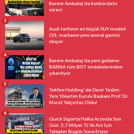
Barem Ambalaj’da konkordato
süreci
3
Audi tarihinin en büyük SUV modeli
Q9, markanın yeni amiral gemisi
oluyor
4
Barem Ambalaj’da yeni gelişme:
BARMA tüm BIST endekslerinden
çıkarılıyor
5
Tekfen Holding'de Devir Teslim:
Yeni Yönetim Kurulu Başkanı Prof. Dr.
Murat Yalçıntaş Oldu!
6
Quick Sigorta Halka Arzında Son
Gün: 3,7 Milyar TL’lik Arz İçin
Talepler Bugün Sona Eriyor