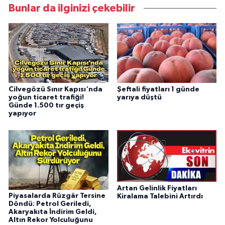
Bunlar da ilginizi çekebilir
Cilvegözü Sınır Kapısı'nda
Şeftali fiyatları 1 günde
yoğun ticaret trafiği!
yarıya düştü
Günde 1.500 tır geçiş
yapıyor
Artan Gelinlik Fiyatları
Piyasalarda Rüzgâr Tersine
Kiralama Talebini Artırdı
Döndü: Petrol Geriledi,
Akaryakıta İndirim Geldi,
Altın Rekor Yolculuğunu