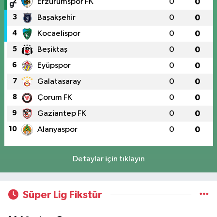
2
Erzurumspor FK
0
0
3
Başakşehir
0
0
4
Kocaelispor
0
0
5
Beşiktaş
0
0
6
Eyüpspor
0
0
7
Galatasaray
0
0
8
Çorum FK
0
0
9
Gaziantep FK
0
0
10
Alanyaspor
0
0
Detaylar için tıklayın
Süper Lig Fikstür