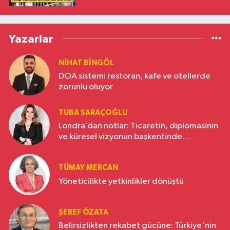
Yazarlar
NIHAT BINGÖL
DOA sistemi restoran, kafe ve otellerde
zorunlu oluyor
TUBA SARAÇOĞLU
Londra’dan notlar: Ticaretin, diplomasinin
ve küresel vizyonun başkentinde
Türkiye’nin yükselen gücü
TÜMAY MERCAN
Yöneticilikte yetkinlikler dönüştü
ŞEREF ÖZATA
Belirsizlikten rekabet gücüne: Türkiye'nin