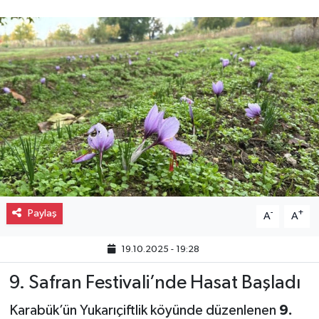
Gayrimenkul
Spor
Eğitim
Paylaş
-
+
A
A
19.10.2025 - 19:28
9. Safran Festivali’nde Hasat Başladı
Karabük’ün Yukarıçiftlik köyünde düzenlenen
9.