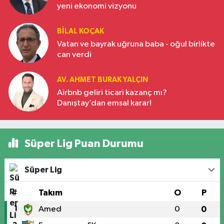
yeni ekonomi vizyonu
BILAL KOÇAK
Vatan ve bayrak uğruna baba - oğul birlikte
can verdi
AV. AHMET BURAK YALÇIN
Airbnb geliri ticari kazanç mı?
Danıştay’dan emsal karar!
Süper Lig Puan Durumu
Süper Lig
#
Takım
O
P
1
Amed
0
0