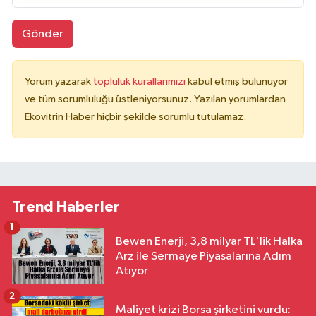
Gönder
Yorum yazarak
topluluk kurallarımızı
kabul etmiş bulunuyor
ve tüm sorumluluğu üstleniyorsunuz. Yazılan yorumlardan
Ekovitrin Haber hiçbir şekilde sorumlu tutulamaz.
Trend Haberler
1
Bewen Enerji, 3,8 milyar TL'lik Halka
Arz ile Sermaye Piyasalarına Adım
Atıyor
2
Maliyet krizi Borsa şirketini vurdu: