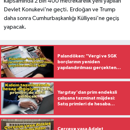
kapsamında 2 bin 400 metrekarelik yeni yapılan
Devlet Konukevi'ne geçti. Erdoğan ve Trump
daha sonra Cumhurbaşkanlığı Külliyesi'ne geçiş
yapacak.
Palandöken: "Vergi ve SGK
borçlarının yeniden
yapılandırılması gerçekten
önemli bir fırsat"
Yargıtay'dan prim endeksli
çalışana tazminat müjdesi:
Satış primleri de hesaba
katılacak
Çerçeve yasa Adalet