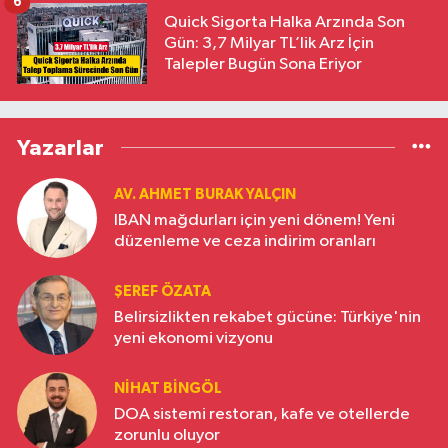
6
Quick Sigorta Halka Arzında Son
Gün: 3,7 Milyar TL’lik Arz İçin
Talepler Bugün Sona Eriyor
Yazarlar
AV. AHMET BURAK YALÇIN
IBAN mağdurları için yeni dönem! Yeni
düzenleme ve ceza indirim oranları
ŞEREF ÖZATA
Belirsizlikten rekabet gücüne: Türkiye'nin
yeni ekonomi vizyonu
NIHAT BINGÖL
DOA sistemi restoran, kafe ve otellerde
zorunlu oluyor