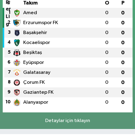
#
Takım
O
P
1
Amed
0
0
2
Erzurumspor FK
0
0
3
Başakşehir
0
0
4
Kocaelispor
0
0
5
Beşiktaş
0
0
6
Eyüpspor
0
0
7
Galatasaray
0
0
8
Çorum FK
0
0
9
Gaziantep FK
0
0
10
Alanyaspor
0
0
Detaylar için tıklayın