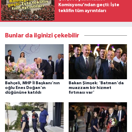
Komisyonu’ndan geçti: İşte
teklifin tüm ayrıntıları
Bunlar da ilginizi çekebilir
Bahçeli, MHP İl Başkanı'nın
Bakan Şimşek: 'Batman'da
oğlu Enes Doğan'ın
muazzam bir hizmet
düğününe katıldı
fırtınası var'