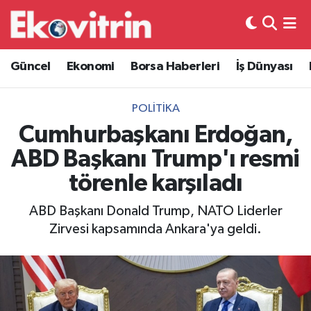
Güncel
Hava Durumu
Güncel
Ekonomi
Borsa Haberleri
İş Dünyası
Ekonomi
Trafik Durumu
POLITIKA
Borsa Haberleri
Süper Lig Puan Durumu ve Fikstür
Cumhurbaşkanı Erdoğan,
ABD Başkanı Trump'ı resmi
İş Dünyası
Tüm Manşetler
törenle karşıladı
Lojistik
Son Dakika Haberleri
ABD Başkanı Donald Trump, NATO Liderler
Zirvesi kapsamında Ankara'ya geldi.
Otovitrin
Haber Arşivi
Asayiş
Magazin