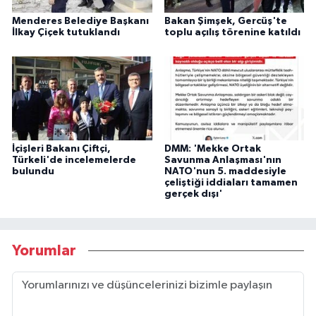
Menderes Belediye Başkanı
Bakan Şimşek, Gercüş'te
İlkay Çiçek tutuklandı
toplu açılış törenine katıldı
İçişleri Bakanı Çiftçi,
DMM: 'Mekke Ortak
Türkeli'de incelemelerde
Savunma Anlaşması'nın
bulundu
NATO'nun 5. maddesiyle
çeliştiği iddiaları tamamen
gerçek dışı'
Yorumlar