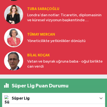
TUBA SARAÇOĞLU
Londra’dan notlar: Ticaretin, diplomasinin
ve küresel vizyonun başkentinde
Türkiye’nin yükselen gücü
TÜMAY MERCAN
Yöneticilikte yetkinlikler dönüştü
BILAL KOÇAK
Vatan ve bayrak uğruna baba - oğul birlikte
can verdi
Süper Lig Puan Durumu
Süper Lig