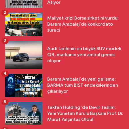
Atıyor
2
Maliyet krizi Borsa şirketini vurdu:
Barem Ambalaj’da konkordato
süreci
3
Audi tarihinin en büyük SUV modeli
Q9, markanın yeni amiral gemisi
oluyor
4
Barem Ambalaj’da yeni gelişme:
BARMA tüm BIST endekslerinden
çıkarılıyor
5
Tekfen Holding'de Devir Teslim:
Yeni Yönetim Kurulu Başkanı Prof. Dr.
Murat Yalçıntaş Oldu!