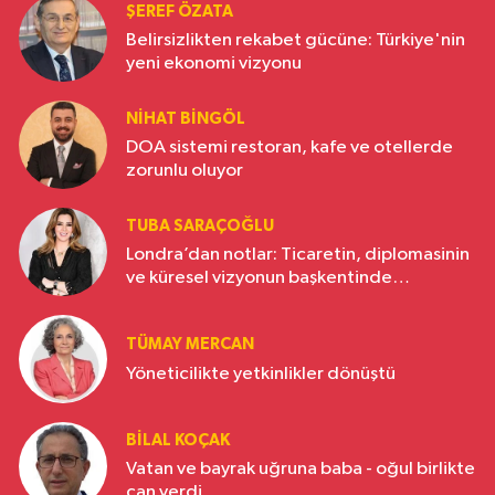
ŞEREF ÖZATA
Belirsizlikten rekabet gücüne: Türkiye'nin
yeni ekonomi vizyonu
NIHAT BINGÖL
DOA sistemi restoran, kafe ve otellerde
zorunlu oluyor
TUBA SARAÇOĞLU
Londra’dan notlar: Ticaretin, diplomasinin
ve küresel vizyonun başkentinde
Türkiye’nin yükselen gücü
TÜMAY MERCAN
Yöneticilikte yetkinlikler dönüştü
BILAL KOÇAK
Vatan ve bayrak uğruna baba - oğul birlikte
can verdi