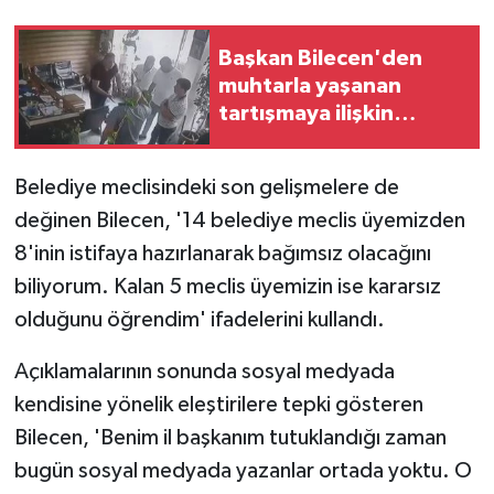
Başkan Bilecen'den
muhtarla yaşanan
tartışmaya ilişkin
açıklama: 'Suç
duyurusunda
Belediye meclisindeki son gelişmelere de
bulunacağım'
değinen Bilecen, '14 belediye meclis üyemizden
8'inin istifaya hazırlanarak bağımsız olacağını
biliyorum. Kalan 5 meclis üyemizin ise kararsız
olduğunu öğrendim' ifadelerini kullandı.
Açıklamalarının sonunda sosyal medyada
kendisine yönelik eleştirilere tepki gösteren
Bilecen, 'Benim il başkanım tutuklandığı zaman
bugün sosyal medyada yazanlar ortada yoktu. O