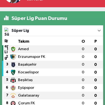
Süper Lig Puan Durumu
Süper Lig
#
Takım
O
P
1
Amed
0
0
2
Erzurumspor FK
0
0
3
Başakşehir
0
0
4
Kocaelispor
0
0
5
Beşiktaş
0
0
6
Eyüpspor
0
0
7
Galatasaray
0
0
8
Çorum FK
0
0