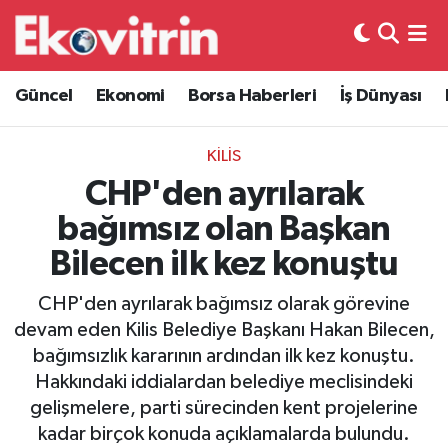
Güncel
Hava Durumu
Güncel
Ekonomi
Borsa Haberleri
İş Dünyası
Ekonomi
Trafik Durumu
KİLİS
Borsa Haberleri
Süper Lig Puan Durumu ve Fikstür
CHP'den ayrılarak
bağımsız olan Başkan
İş Dünyası
Tüm Manşetler
Bilecen ilk kez konuştu
Lojistik
Son Dakika Haberleri
CHP'den ayrılarak bağımsız olarak görevine
devam eden Kilis Belediye Başkanı Hakan Bilecen,
Otovitrin
Haber Arşivi
bağımsızlık kararının ardından ilk kez konuştu.
Hakkındaki iddialardan belediye meclisindeki
Asayiş
gelişmelere, parti sürecinden kent projelerine
kadar birçok konuda açıklamalarda bulundu.
Magazin