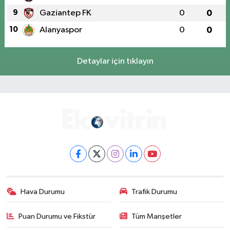
9
Gaziantep FK
0
0
10
Alanyaspor
0
0
Detaylar için tıklayın
Hava Durumu
Trafik Durumu
Puan Durumu ve Fikstür
Tüm Manşetler