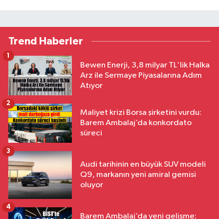
Trend Haberler
1
Bewen Enerji, 3,8 milyar TL'lik Halka
Arz ile Sermaye Piyasalarına Adım
Atıyor
2
Maliyet krizi Borsa şirketini vurdu:
Barem Ambalaj’da konkordato
süreci
3
Audi tarihinin en büyük SUV modeli
Q9, markanın yeni amiral gemisi
oluyor
4
Barem Ambalaj’da yeni gelişme: