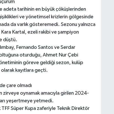
uçurum
 adeta tarihinin en büyük çöküşlerinden
işiklikleri ve yönetimsel krizlerin gölgesinde
hada da varlık gösteremedi. Sezonu yalnızca
 Kara Kartal, ezeli rakibi ve şampiyon
e düştü.
alımbay, Fernando Santos ve Serdar
 koltuğuna oturduğu, Ahmet Nur Çebi
önetiminin göreve geldiği sezon, kulüp
 olarak kayıtlara geçti.
de çare olmadı
n zirveye oynamak amacıyla girilen 2024-
ları yeşertmeye yetmedi.
ık TFF Süper Kupa zaferiyle Teknik Direktör