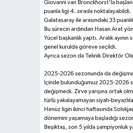
Giovanni van Bronckhorst'la başlan
puanla ligi 4. sırada noktalayabildi
Galatasaray ile arasındaki 33 puanlı
Bu sürecin ardından Hasan Arat yönet
Yücel başkanlık yaptı. Aralık ayının
genel kurulda göreve seçildi.
Ayrıca sezon da Teknik Direktör Ole
2025-2026 sezonunda da değişmeyen
İçinde bulunduğumuz 2025-2026 se
değişmedi. Zirve yarışına ortak olma
türlü yakalayamayan siyah-beyazlıla
Henüz ligin ikinci haftasında Solskjaer
dönemini yaşamaya başladığı sezo
Beşiktaş, son 5 yılda şampiyonluk ya