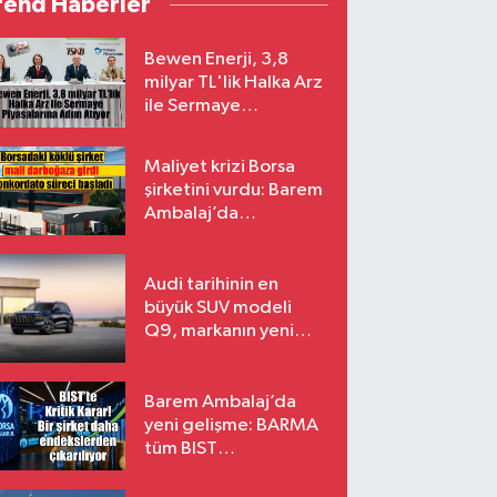
rend Haberler
Bewen Enerji, 3,8
milyar TL'lik Halka Arz
ile Sermaye
Piyasalarına Adım
Atıyor
Maliyet krizi Borsa
şirketini vurdu: Barem
Ambalaj’da
konkordato süreci
Audi tarihinin en
büyük SUV modeli
Q9, markanın yeni
amiral gemisi oluyor
Barem Ambalaj’da
yeni gelişme: BARMA
tüm BIST
endekslerinden
çıkarılıyor