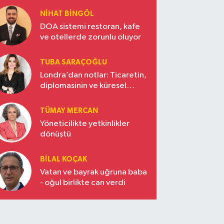
NIHAT BINGÖL
DOA sistemi restoran, kafe
ve otellerde zorunlu oluyor
TUBA SARAÇOĞLU
Londra’dan notlar: Ticaretin,
diplomasinin ve küresel
vizyonun başkentinde
Türkiye’nin yükselen gücü
TÜMAY MERCAN
Yöneticilikte yetkinlikler
dönüştü
BILAL KOÇAK
Vatan ve bayrak uğruna baba
- oğul birlikte can verdi