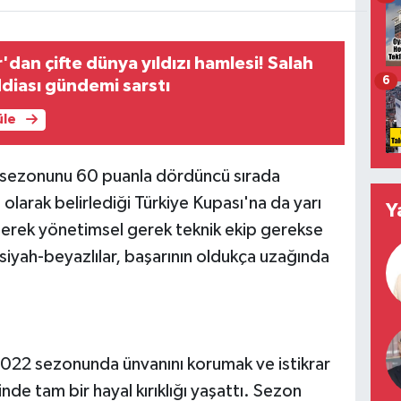
dan çifte dünya yıldızı hamlesi! Salah
6
ddiası gündemi sarstı
üle
sezonunu 60 puanla dördüncü sırada
larak belirlediği Türkiye Kupası'na da yarı
Y
gerek yönetimsel gerek teknik ekip gerekse
 siyah-beyazlılar, başarının oldukça uzağında
022 sezonunda ünvanını korumak ve istikrar
nde tam bir hayal kırıklığı yaşattı. Sezon