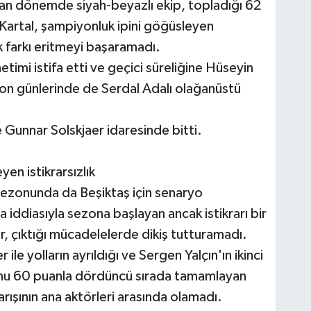
an dönemde siyah-beyazlı ekip, topladığı 62
. Kartal, şampiyonluk ipini göğüsleyen
k farkı eritmeyi başaramadı.
imi istifa etti ve geçici süreliğine Hüseyin
 son günlerinde de Serdal Adalı olağanüstü
 Gunnar Solskjaer idaresinde bitti.
 istikrarsızlık
zonunda da Beşiktaş için senaryo
 iddiasıyla sezona başlayan ancak istikrarı bir
r, çıktığı mücadelelerde dikiş tutturamadı.
 ile yolların ayrıldığı ve Sergen Yalçın'ın ikinci
nu 60 puanla dördüncü sırada tamamlayan
rışının ana aktörleri arasında olamadı.