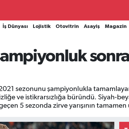
İş Dünyası
Lojistik
Otovitrin
Asayiş
Magazin
 şampiyonluk sonr
2021 sezonunu şampiyonlukla tamamlayan 
izliğe ve istikrarsızlığa büründü. Siyah-be
a geçen 5 sezonda zirve yarışının tamamen 