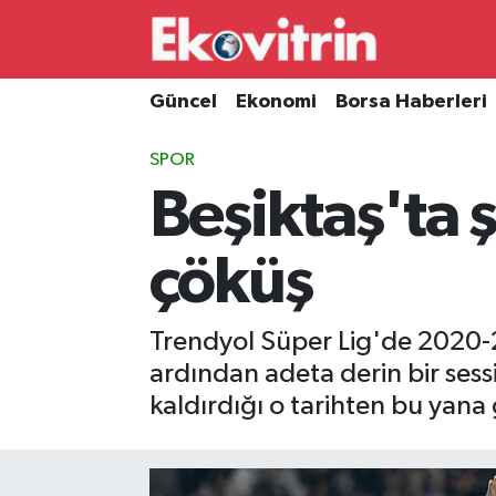
Güncel
Hava Durumu
Güncel
Ekonomi
Borsa Haberleri
Ekonomi
Trafik Durumu
SPOR
Beşiktaş'ta
Borsa Haberleri
Süper Lig Puan Durumu ve Fikstür
İş Dünyası
Tüm Manşetler
çöküş
Lojistik
Son Dakika Haberleri
Trendyol Süper Lig'de 2020-
Otovitrin
Haber Arşivi
ardından adeta derin bir sess
kaldırdığı o tarihten bu yan
Asayiş
Magazin