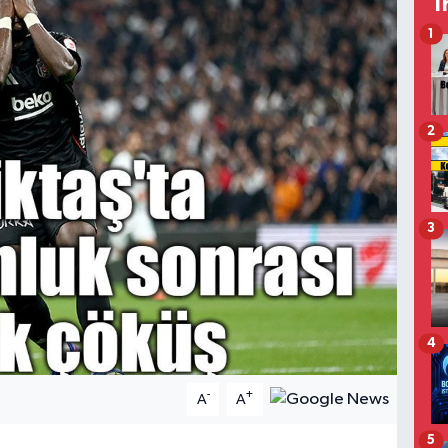
T
1
2
3
4
-
+
A
A
5