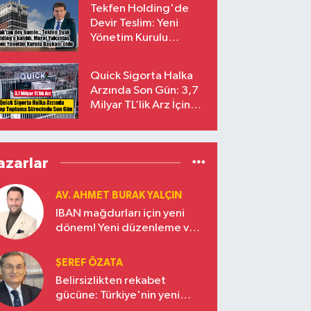
Tekfen Holding'de
Devir Teslim: Yeni
Yönetim Kurulu
Başkanı Prof. Dr. Murat
Yalçıntaş Oldu!
Quick Sigorta Halka
Arzında Son Gün: 3,7
Milyar TL’lik Arz İçin
Talepler Bugün Sona
Eriyor
azarlar
AV. AHMET BURAK YALÇIN
IBAN mağdurları için yeni
dönem! Yeni düzenleme ve
ceza indirim oranları
ŞEREF ÖZATA
Belirsizlikten rekabet
gücüne: Türkiye'nin yeni
ekonomi vizyonu