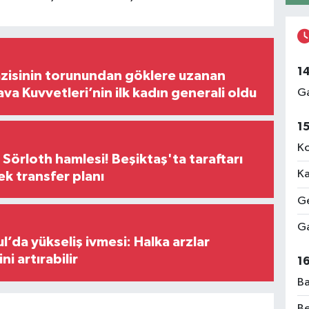
1
zisinin torunundan göklere uzanan
ava Kuvvetleri’nin ilk kadın generali oldu
Ga
1
Ko
 Sörloth hamlesi! Beşiktaş'ta taraftarı
Ka
ek transfer planı
Ge
Ga
l’da yükseliş ivmesi: Halka arzlar
ini artırabilir
1
Ba
Be