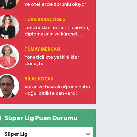
ve otellerde zorunlu oluyor
TUBA SARAÇOĞLU
Londra’dan notlar: Ticaretin,
diplomasinin ve küresel
vizyonun başkentinde
Türkiye’nin yükselen gücü
TÜMAY MERCAN
Yöneticilikte yetkinlikler
dönüştü
BILAL KOÇAK
Vatan ve bayrak uğruna baba
- oğul birlikte can verdi
Süper Lig Puan Durumu
Süper Lig