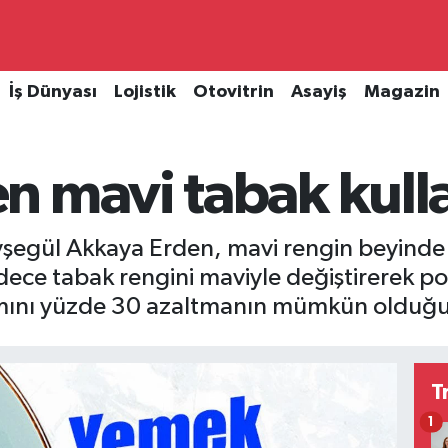
İş Dünyası
Lojistik
Otovitrin
Asayiş
Magazin
n mavi tabak kull
egül Akkaya Erden, mavi rengin beyinde do
dece tabak rengini maviyle değiştirerek p
lımını yüzde 30 azaltmanın mümkün olduğu
T
1