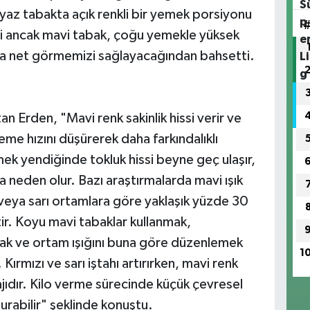
yaz tabakta açık renkli bir yemek porsiyonu
ni ancak mavi tabak, çoğu yemekle yüksek
ha net görmemizi sağlayacağından bahsetti.
tan Erden, "Mavi renk sakinlik hissi verir ve
me hızını düşürerek daha farkındalıklı
ek yendiğinde tokluk hissi beyne geç ulaşır,
a neden olur. Bazı araştırmalarda mavi ışık
ı veya sarı ortamlara göre yaklaşık yüzde 30
tir. Koyu mavi tabaklar kullanmak,
mak ve ortam ışığını buna göre düzenlemek
1
Kırmızı ve sarı iştahı artırırken, mavi renk
jıdır. Kilo verme sürecinde küçük çevresel
turabilir" şeklinde konuştu.