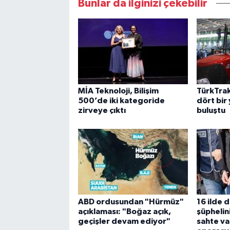
Bunlar da ilginizi çekebilir
MİA Teknoloji, Bilişim
TürkTrak
500’de iki kategoride
dört bir 
zirveye çıktı
buluştu
ABD ordusundan "Hürmüz"
16 ilde 
açıklaması: "Boğaz açık,
şüphelini
geçişler devam ediyor"
sahte va