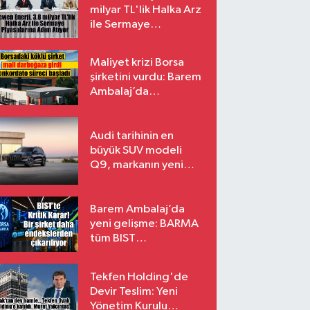
milyar TL'lik Halka Arz
ile Sermaye
Piyasalarına Adım
Atıyor
Maliyet krizi Borsa
şirketini vurdu: Barem
Ambalaj’da
konkordato süreci
Audi tarihinin en
büyük SUV modeli
Q9, markanın yeni
amiral gemisi oluyor
Barem Ambalaj’da
yeni gelişme: BARMA
tüm BIST
endekslerinden
çıkarılıyor
Tekfen Holding'de
Devir Teslim: Yeni
Yönetim Kurulu