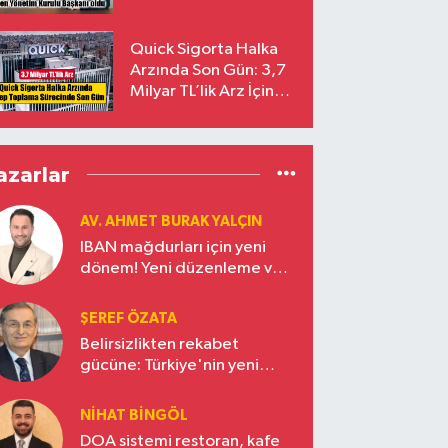
Başkanı Prof. Dr. Murat
Yalçıntaş Oldu!
Quick Sigorta Halka
Arzında Son Gün: 3,7
Milyar TL’lik Arz İçin
Talepler Bugün Sona
Eriyor
azarlar
AV. AHMET BURAK YALÇIN
IBAN mağdurları için yeni
dönem! Yeni düzenleme ve
ceza indirim oranları
ŞEREF ÖZATA
Belirsizlikten rekabet
gücüne: Türkiye'nin yeni
ekonomi vizyonu
NIHAT BINGÖL
DOA sistemi restoran, kafe