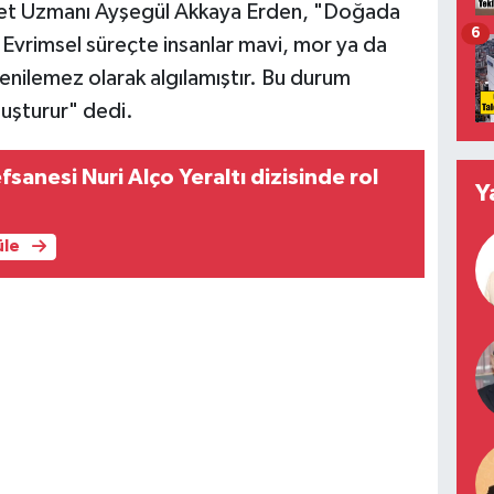
yet Uzmanı Ayşegül Akkaya Erden, "Doğada
6
. Evrimsel süreçte insanlar mavi, mor ya da
 yenilemez olarak algılamıştır. Bu durum
luşturur" dedi.
fsanesi Nuri Alço Yeraltı dizisinde rol
Y
üle