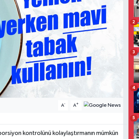
2
3
4
-
+
A
A
5
 porsiyon kontrolünü kolaylaştırmanın mümkün