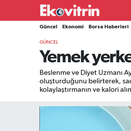
Güncel
Hava Durumu
Güncel
Ekonomi
Borsa Haberleri
Ekonomi
Trafik Durumu
GÜNCEL
Yemek yerke
Borsa Haberleri
Süper Lig Puan Durumu ve Fikstür
İş Dünyası
Tüm Manşetler
Beslenme ve Diyet Uzmanı Ayş
oluşturduğunu belirterek, sa
Lojistik
Son Dakika Haberleri
kolaylaştırmanın ve kalori a
Otovitrin
Haber Arşivi
Asayiş
Magazin