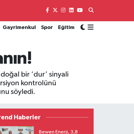
Gayrimenkul
Spor
Eğitim
anın!
ğal bir ‘dur’ sinyali
orsiyon kontrolünü
nu söyledi.
rend Haberler
Bewen Enerji, 3,8