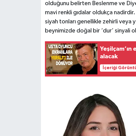
olduğunu belirten Beslenme ve Di
mavi renkli gıdalar oldukça nadirdir
siyah tonları genellikle zehirli veya
beynimizde doğal bir ‘dur’ sinyali o
Yeşilçam’ın e
alacak
İçeriği Görünt