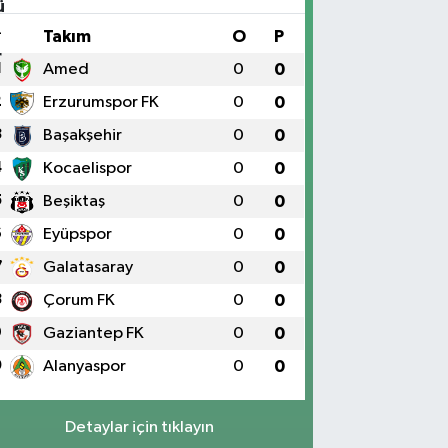
#
Takım
O
P
1
Amed
0
0
2
Erzurumspor FK
0
0
3
Başakşehir
0
0
4
Kocaelispor
0
0
5
Beşiktaş
0
0
6
Eyüpspor
0
0
7
Galatasaray
0
0
8
Çorum FK
0
0
9
Gaziantep FK
0
0
0
Alanyaspor
0
0
Detaylar için tıklayın