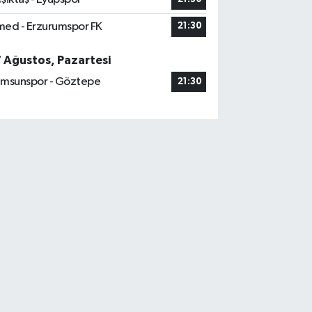
ed - Erzurumspor FK
21:30
7 Ağustos, Pazartesi
msunspor - Göztepe
21:30