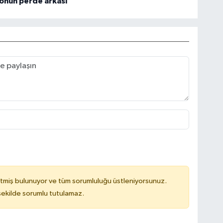
onun perde arkası
tmiş bulunuyor ve tüm sorumluluğu üstleniyorsunuz.
 şekilde sorumlu tutulamaz.