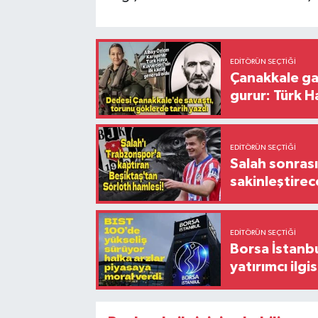
EDITÖRÜN SEÇTIĞI
Çanakkale ga
gurur: Türk H
EDITÖRÜN SEÇTIĞI
Salah sonrası
sakinleştirec
EDITÖRÜN SEÇTIĞI
Borsa İstanbu
yatırımcı ilgis