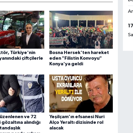
Am
1
Sa
tör, Türkiye'nin
Bosna Hersek'ten hareket
yanındaki çiftçilerle
eden "Filistin Konvoyu"
Konya'ya geldi
düzenlenen ve 72
Yeşilçam’ın efsanesi Nuri
 gözaltına alındığı
Alço Yeraltı dizisinde rol
tandaşlık
alacak