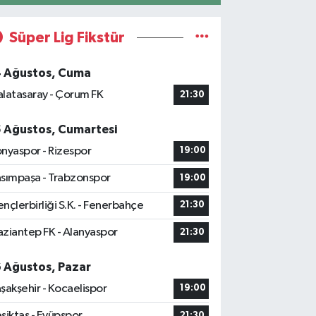
Süper Lig Fikstür
4 Ağustos, Cuma
latasaray - Çorum FK
21:30
5 Ağustos, Cumartesi
nyaspor - Rizespor
19:00
sımpaşa - Trabzonspor
19:00
nçlerbirliği S.K. - Fenerbahçe
21:30
ziantep FK - Alanyaspor
21:30
6 Ağustos, Pazar
şakşehir - Kocaelispor
19:00
şiktaş - Eyüpspor
21:30