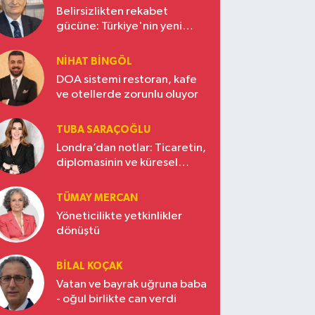
Belirsizlikten rekabet
gücüne: Türkiye'nin yeni
ekonomi vizyonu
NIHAT BINGÖL
DOA sistemi restoran, kafe
ve otellerde zorunlu oluyor
TUBA SARAÇOĞLU
Londra’dan notlar: Ticaretin,
diplomasinin ve küresel
vizyonun başkentinde
Türkiye’nin yükselen gücü
TÜMAY MERCAN
Yöneticilikte yetkinlikler
dönüştü
BILAL KOÇAK
Vatan ve bayrak uğruna baba
- oğul birlikte can verdi