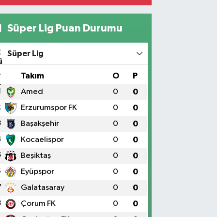
Süper Lig Puan Durumu
Süper Lig
#
Takım
O
P
1
Amed
0
0
2
Erzurumspor FK
0
0
3
Başakşehir
0
0
4
Kocaelispor
0
0
5
Beşiktaş
0
0
6
Eyüpspor
0
0
7
Galatasaray
0
0
8
Çorum FK
0
0