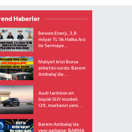
rend Haberler
Bewen Enerji, 3,8
milyar TL'lik Halka Arz
ile Sermaye
Piyasalarına Adım
Atıyor
Maliyet krizi Borsa
şirketini vurdu: Barem
Ambalaj’da
konkordato süreci
Audi tarihinin en
büyük SUV modeli
Q9, markanın yeni
amiral gemisi oluyor
Barem Ambalaj’da
yeni gelişme: BARMA