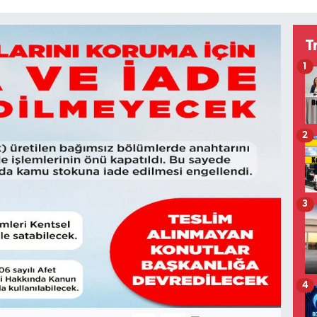
T
1
2
3
4