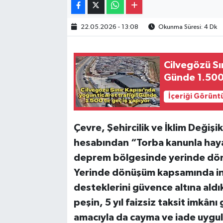
22.05.2026 - 13:08
Okunma Süresi: 4 Dk
Cilvegözü Sın
Günde 1.500 
İçeriği Görünt
Çevre, Şehircilik ve İklim Değiş
hesabından “Torba kanunla haya
deprem bölgesinde yerinde dönüş
Yerinde dönüşüm kapsamında inş
desteklerini güvence altına ald
peşin, 5 yıl faizsiz taksit imkân
amacıyla da cayma ve iade uygula