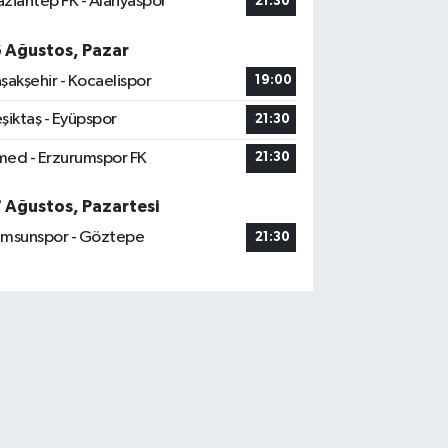
ziantep FK - Alanyaspor
21:30
6 Ağustos, Pazar
şakşehir - Kocaelispor
19:00
şiktaş - Eyüpspor
21:30
ed - Erzurumspor FK
21:30
7 Ağustos, Pazartesi
msunspor - Göztepe
21:30