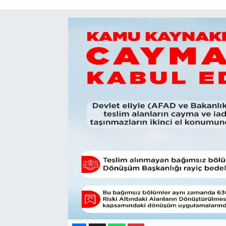
Gayrimenkul
Spor
Eğitim