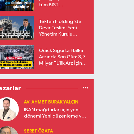
tüm BIST
endekslerinden
çıkarılıyor
Tekfen Holding'de
Devir Teslim: Yeni
Yönetim Kurulu
Başkanı Prof. Dr. Murat
Yalçıntaş Oldu!
Quick Sigorta Halka
Arzında Son Gün: 3,7
Milyar TL’lik Arz İçin
Talepler Bugün Sona
Eriyor
azarlar
AV. AHMET BURAK YALÇIN
IBAN mağdurları için yeni
dönem! Yeni düzenleme ve
ceza indirim oranları
ŞEREF ÖZATA