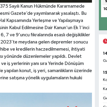
e 375 Sayılı Kanun Hükmünde Kararnamede
1
 Resmi Gazete’de yayımlanarak yasalaştı. Bu
 Hal Kapsamında Yerleşme ve Yapılaşmaya
inin Kabul Edilmesine Dair Kanun'un Ek 1'inci
, 7 ve 9'uncu fıkralarında esaslı değişiklikler
bat 2023’te meydana gelen depremler sonucu
hibe ve kredilerin haczedilmemesi, ihtiyati
1
ası yönünde düzenlemeler yapıldı. Devlet
Ga
 ve iş yerlerinin yanı sıra Yerinde Dönüşüm
e yapılan konut, iş yeri, samanlıkların üzerinde
1
rine satışına yönelik uygulamaların hukuki
Ko
Ka
Ge