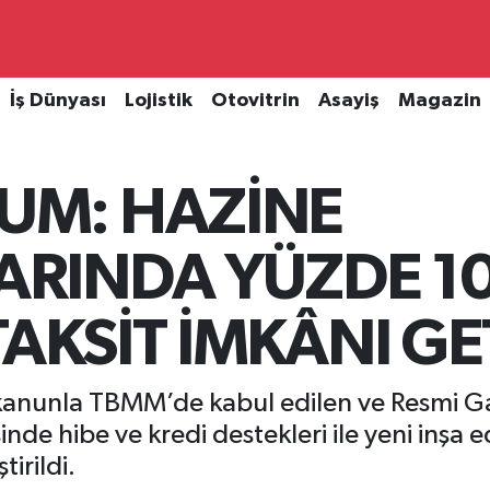
İş Dünyası
Lojistik
Otovitrin
Asayiş
Magazin
UM: HAZİNE
RINDA YÜZDE 10
 TAKSİT İMKÂNI GE
 kanunla TBMM’de kabul edilen ve Resmi 
nde hibe ve kredi destekleri ile yeni inşa 
irildi.