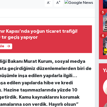
-
+
A
A
5
ır Kapısı'nda yoğun ticaret trafiği!
6
tır geçiş yapıyor
üle
ikliği Bakanı Murat Kurum, sosyal medya
ta geçirdiğimiz düzenlemelerden biri de
Y
ümle inşa edilen yapılarla ilgili…
a edilen yapılarda hibe ve kredi
ık. Hazine taşınmazlarında yüzde 10
ı getirdik. Kamu kaynaklarını korumak
malarına son verdik. Hayırlı olsun”