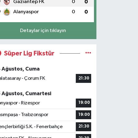
9
Gaziantep FK
0
0
0
Alanyaspor
0
0
Detaylar için tıklayın
Süper Lig Fikstür
4 Ağustos, Cuma
latasaray - Çorum FK
21:30
5 Ağustos, Cumartesi
nyaspor - Rizespor
19:00
sımpaşa - Trabzonspor
19:00
nçlerbirliği S.K. - Fenerbahçe
21:30