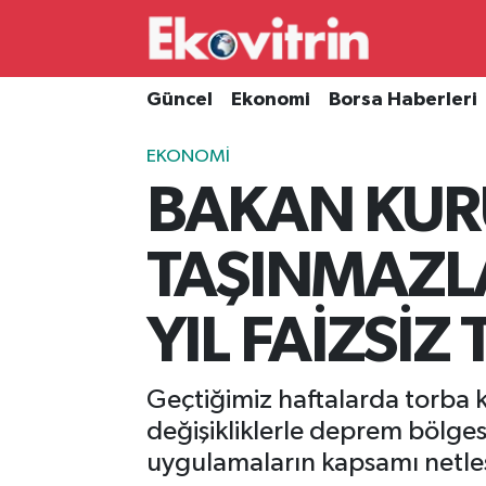
Güncel
Hava Durumu
Güncel
Ekonomi
Borsa Haberleri
Ekonomi
Trafik Durumu
EKONOMI
BAKAN KUR
Borsa Haberleri
Süper Lig Puan Durumu ve Fikstür
İş Dünyası
Tüm Manşetler
TAŞINMAZLA
Lojistik
Son Dakika Haberleri
YIL FAİZSİZ
Otovitrin
Haber Arşivi
Geçtiğimiz haftalarda torba
Asayiş
değişikliklerle deprem bölgesi
uygulamaların kapsamı netleşt
Magazin