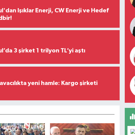
l'dan Işıklar Enerji, CW Enerji ve Hedef
dbir!
Borsa İstanbul’da 3 şirket 1 trilyon TL’yi aştı
vacılıkta yeni hamle: Kargo şirketi