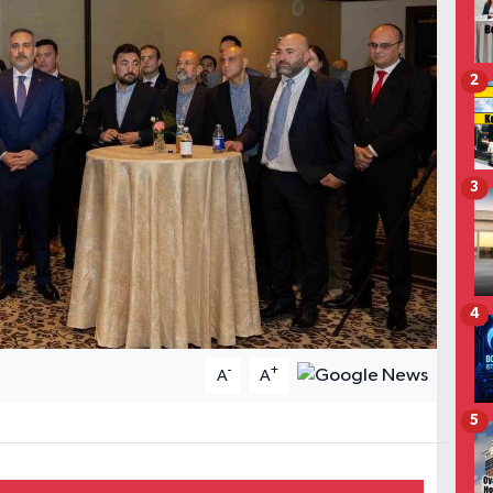
2
3
4
-
+
A
A
5