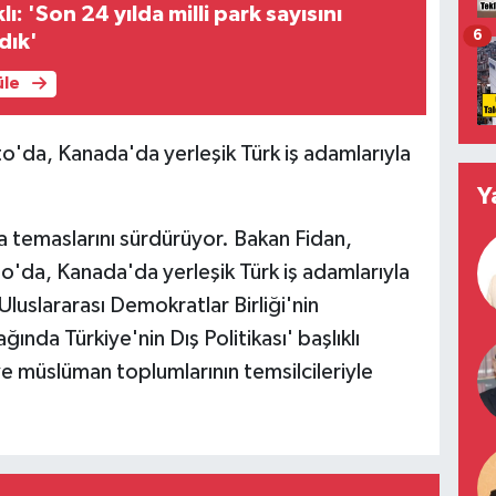
: 'Son 24 yılda milli park sayısını
6
dık'
üle
to'da, Kanada'da yerleşik Türk iş adamlarıyla
Y
a temaslarını sürdürüyor. Bakan Fidan,
'da, Kanada'da yerleşik Türk iş adamlarıyla
Uluslararası Demokratlar Birliği'nin
ğında Türkiye'nin Dış Politikası' başlıklı
e müslüman toplumlarının temsilcileriyle