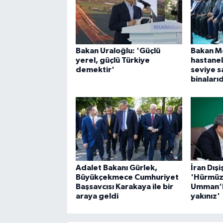
Bakan Uraloğlu: 'Güçlü
Bakan Me
yerel, güçlü Türkiye
hastanel
demektir'
seviye s
binalarıd
Adalet Bakanı Gürlek,
İran Dışi
Büyükçekmece Cumhuriyet
'Hürmüz
Başsavcısı Karakaya ile bir
Umman'l
araya geldi
yakınız'