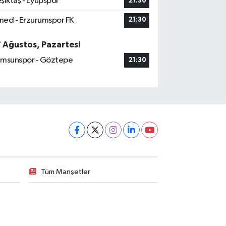
şiktaş - Eyüpspor
21:30
ed - Erzurumspor FK
21:30
7 Ağustos, Pazartesi
msunspor - Göztepe
21:30
Tüm Manşetler