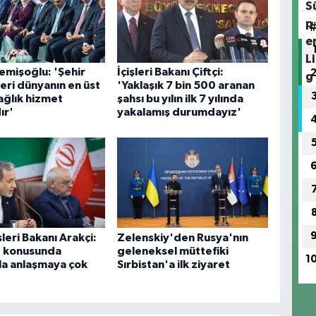
mişoğlu: 'Şehir
İçişleri Bakanı Çiftçi:
eri dünyanın en üst
'Yaklaşık 7 bin 500 aranan
ağlık hizmet
şahsı bu yılın ilk 7 yılında
ır'
yakalamış durumdayız'
şleri Bakanı Arakçi:
Zelenskiy'den Rusya'nın
 konusunda
geleneksel müttefiki
1
a anlaşmaya çok
Sırbistan'a ilk ziyaret