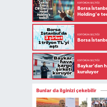
EDITÖRÜN SEÇTIĞI
Borsa İstanbu
Holding'e te
EDITÖRÜN SEÇTIĞI
EDITÖRÜN SEÇTIĞI
Baykar’dan ha
kuruluyor
Bunlar da ilginizi çekebilir