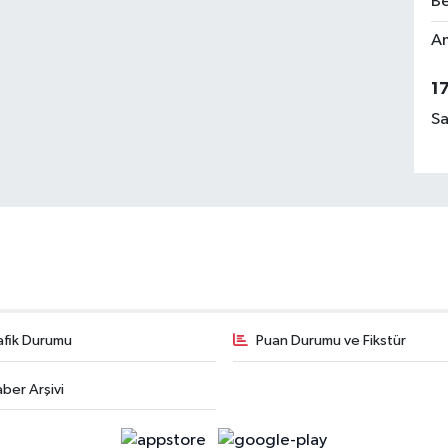
Be
Am
1
Sa
afik Durumu
Puan Durumu ve Fikstür
ber Arşivi