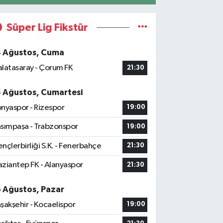
Süper Lig Fikstür
4 Ağustos, Cuma
latasaray - Çorum FK
21:30
5 Ağustos, Cumartesi
nyaspor - Rizespor
19:00
sımpaşa - Trabzonspor
19:00
nçlerbirliği S.K. - Fenerbahçe
21:30
ziantep FK - Alanyaspor
21:30
6 Ağustos, Pazar
şakşehir - Kocaelispor
19:00