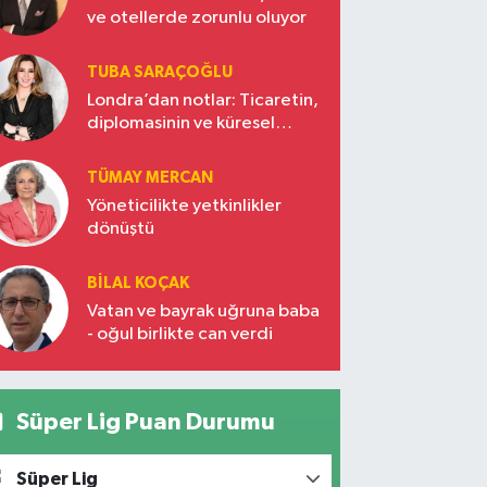
ve otellerde zorunlu oluyor
TUBA SARAÇOĞLU
Londra’dan notlar: Ticaretin,
diplomasinin ve küresel
vizyonun başkentinde
Türkiye’nin yükselen gücü
TÜMAY MERCAN
Yöneticilikte yetkinlikler
dönüştü
BILAL KOÇAK
Vatan ve bayrak uğruna baba
- oğul birlikte can verdi
Süper Lig Puan Durumu
Süper Lig