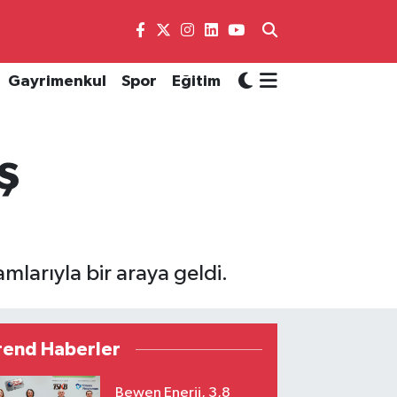
Gayrimenkul
Spor
Eğitim
ş
mlarıyla bir araya geldi.
rend Haberler
Bewen Enerji, 3,8