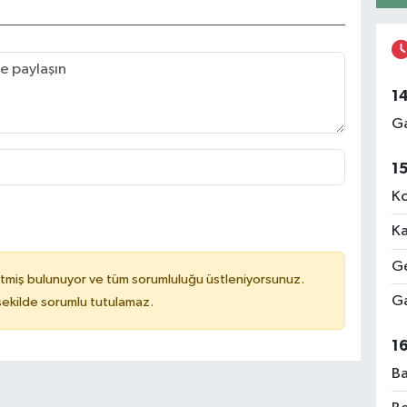
1
Ga
1
Ko
Ka
Ge
tmiş bulunuyor ve tüm sorumluluğu üstleniyorsunuz.
Ga
 şekilde sorumlu tutulamaz.
1
Ba