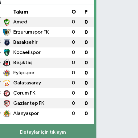
#
Takım
O
P
1
Amed
0
0
2
Erzurumspor FK
0
0
3
Başakşehir
0
0
4
Kocaelispor
0
0
5
Beşiktaş
0
0
6
Eyüpspor
0
0
7
Galatasaray
0
0
8
Çorum FK
0
0
9
Gaziantep FK
0
0
0
Alanyaspor
0
0
Detaylar için tıklayın