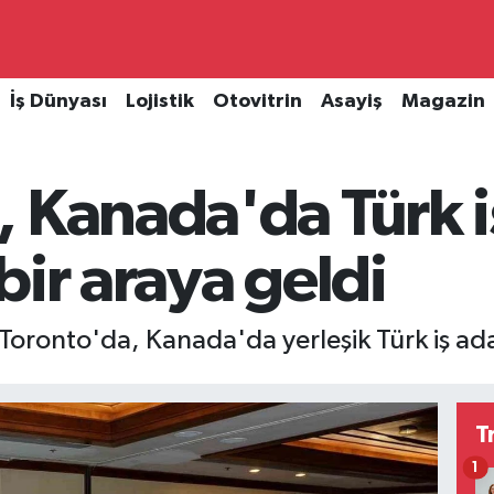
İş Dünyası
Lojistik
Otovitrin
Asayiş
Magazin
 Kanada'da Türk i
bir araya geldi
 Toronto'da, Kanada'da yerleşik Türk iş ada
T
1