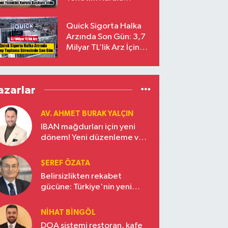
Başkanı Prof. Dr. Murat
Yalçıntaş Oldu!
Quick Sigorta Halka
Arzında Son Gün: 3,7
Milyar TL’lik Arz İçin
Talepler Bugün Sona
Eriyor
azarlar
AV. AHMET BURAK YALÇIN
IBAN mağdurları için yeni
dönem! Yeni düzenleme ve
ceza indirim oranları
ŞEREF ÖZATA
Belirsizlikten rekabet
gücüne: Türkiye'nin yeni
ekonomi vizyonu
NIHAT BINGÖL
DOA sistemi restoran, kafe