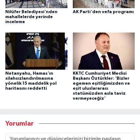
Nilüfer Belediyesi'nden
AK Parti'den vefa programı
mahallelerde yerinde
inceleme
Netanyahu, Hamas'ın
KKTC Cumhuriyet Meclisi
silahsızlandırılmasına
Başkanı Öztürkler: 'Bizler
yönelik 15 maddelik yol
egemen eşitliğimizden ve
haritasını reddetti
eşit uluslararası
statümüzden asla taviz
vermeyeceğiz'
Yorumlar