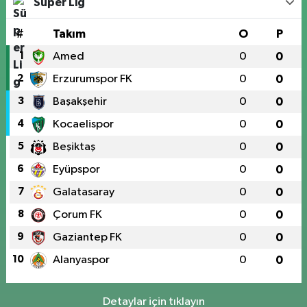
Süper Lig
#
Takım
O
P
1
Amed
0
0
2
Erzurumspor FK
0
0
3
Başakşehir
0
0
4
Kocaelispor
0
0
5
Beşiktaş
0
0
6
Eyüpspor
0
0
7
Galatasaray
0
0
8
Çorum FK
0
0
9
Gaziantep FK
0
0
10
Alanyaspor
0
0
Detaylar için tıklayın