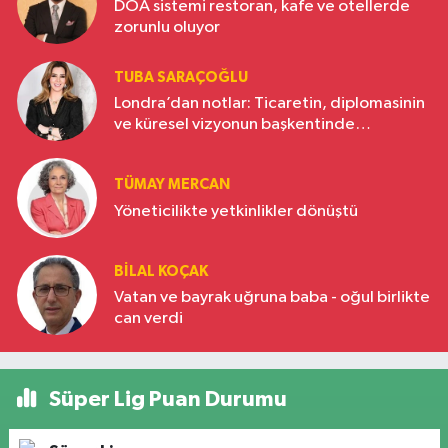
DOA sistemi restoran, kafe ve otellerde
zorunlu oluyor
TUBA SARAÇOĞLU
Londra’dan notlar: Ticaretin, diplomasinin
ve küresel vizyonun başkentinde
Türkiye’nin yükselen gücü
TÜMAY MERCAN
Yöneticilikte yetkinlikler dönüştü
BILAL KOÇAK
Vatan ve bayrak uğruna baba - oğul birlikte
can verdi
Süper Lig Puan Durumu