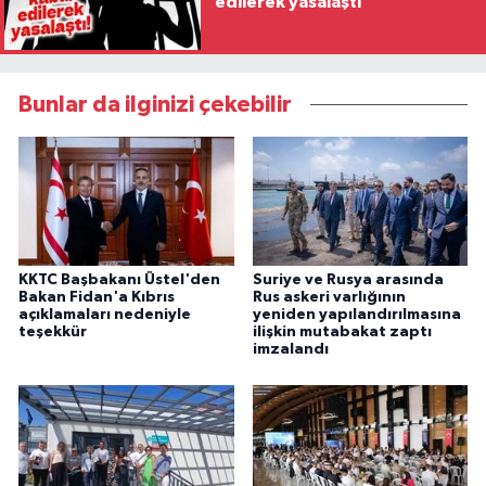
edilerek yasalaştı
Bunlar da ilginizi çekebilir
KKTC Başbakanı Üstel'den
Suriye ve Rusya arasında
Bakan Fidan'a Kıbrıs
Rus askeri varlığının
açıklamaları nedeniyle
yeniden yapılandırılmasına
teşekkür
ilişkin mutabakat zaptı
imzalandı