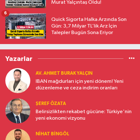
Murat Yalçıntaş Oldu!
6
Quick Sigorta Halka Arzında Son
Gün: 3,7 Milyar TL’lik Arz İçin
Talepler Bugün Sona Eriyor
Yazarlar
AV. AHMET BURAK YALÇIN
IBAN mağdurları için yeni dönem! Yeni
düzenleme ve ceza indirim oranları
ŞEREF ÖZATA
Belirsizlikten rekabet gücüne: Türkiye'nin
yeni ekonomi vizyonu
NIHAT BINGÖL