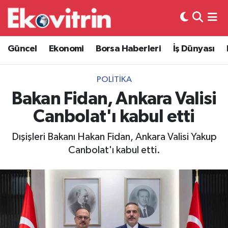
Güncel
Hava Durumu
Güncel
Ekonomi
Borsa Haberleri
İş Dünyası
Ekonomi
Trafik Durumu
POLITIKA
Borsa Haberleri
Süper Lig Puan Durumu ve Fikstür
Bakan Fidan, Ankara Valisi
Canbolat'ı kabul etti
İş Dünyası
Tüm Manşetler
Dışişleri Bakanı Hakan Fidan, Ankara Valisi Yakup
Lojistik
Son Dakika Haberleri
Canbolat'ı kabul etti.
Otovitrin
Haber Arşivi
Asayiş
Magazin