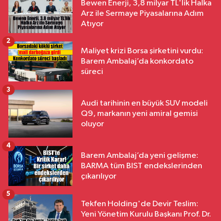
Bewen Enerji, 3,8 milyar TL'lik Halka
Arz ile Sermaye Piyasalarına Adım
Atıyor
2
Maliyet krizi Borsa şirketini vurdu:
Barem Ambalaj’da konkordato
süreci
3
Audi tarihinin en büyük SUV modeli
Q9, markanın yeni amiral gemisi
oluyor
4
Barem Ambalaj’da yeni gelişme:
BARMA tüm BIST endekslerinden
çıkarılıyor
5
Tekfen Holding'de Devir Teslim:
Yeni Yönetim Kurulu Başkanı Prof. Dr.