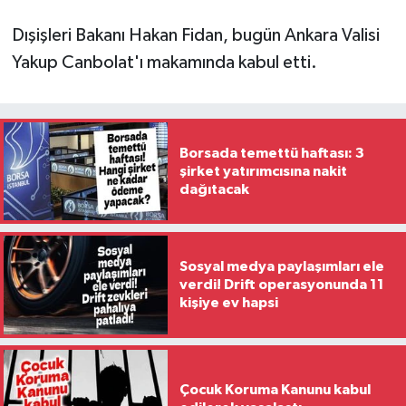
Dışişleri Bakanı Hakan Fidan, bugün Ankara Valisi
Yakup Canbolat'ı makamında kabul etti.
Borsada temettü haftası: 3
şirket yatırımcısına nakit
dağıtacak
Sosyal medya paylaşımları ele
verdi! Drift operasyonunda 11
kişiye ev hapsi
Çocuk Koruma Kanunu kabul