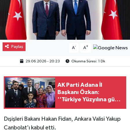
Gayrimenkul
Spor
Eğitim
Paylaş
-
+
A
A
29.06.2026 - 20:23
Okunma Süresi: 1 Dk
AK Parti Adana İl
Başkanı Özkan:
''Türkiye Yüzyılına güçlü
teşkilatımızla
yürüyoruz'
Dışişleri Bakanı Hakan Fidan, Ankara Valisi Yakup
Canbolat'ı kabul etti.