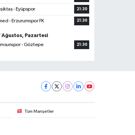
şiktaş - Eyüpspor
21:30
ed - Erzurumspor FK
21:30
7 Ağustos, Pazartesi
msunspor - Göztepe
21:30
Tüm Manşetler