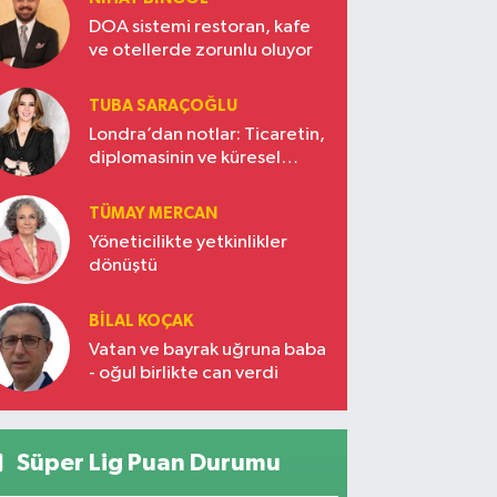
DOA sistemi restoran, kafe
ve otellerde zorunlu oluyor
TUBA SARAÇOĞLU
Londra’dan notlar: Ticaretin,
diplomasinin ve küresel
vizyonun başkentinde
Türkiye’nin yükselen gücü
TÜMAY MERCAN
Yöneticilikte yetkinlikler
dönüştü
BILAL KOÇAK
Vatan ve bayrak uğruna baba
- oğul birlikte can verdi
Süper Lig Puan Durumu