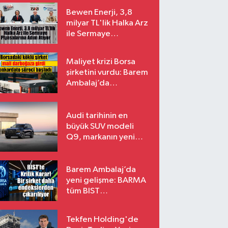
Bewen Enerji, 3,8
milyar TL'lik Halka Arz
ile Sermaye
Piyasalarına Adım
Atıyor
Maliyet krizi Borsa
şirketini vurdu: Barem
Ambalaj’da
konkordato süreci
Audi tarihinin en
büyük SUV modeli
Q9, markanın yeni
amiral gemisi oluyor
Barem Ambalaj’da
yeni gelişme: BARMA
tüm BIST
endekslerinden
çıkarılıyor
Tekfen Holding'de