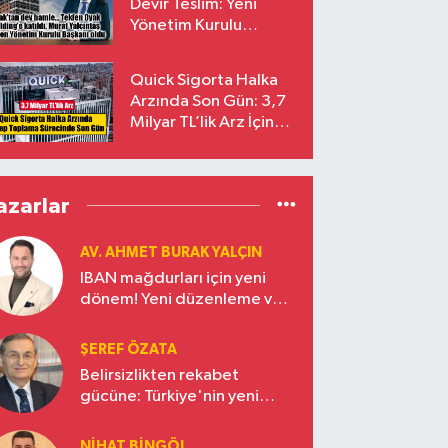
Devir Teslim: Yeni
Yönetim Kurulu
Başkanı Prof. Dr. Murat
Yalçıntaş Oldu!
Quick Sigorta Halka
Arzında Son Gün: 3,7
Milyar TL’lik Arz İçin
Talepler Bugün Sona
Eriyor
azarlar
AV. AHMET BURAK YALÇIN
IBAN mağdurları için yeni
dönem! Yeni düzenleme ve
ceza indirim oranları
ŞEREF ÖZATA
Belirsizlikten rekabet
gücüne: Türkiye'nin yeni
ekonomi vizyonu
NIHAT BINGÖL