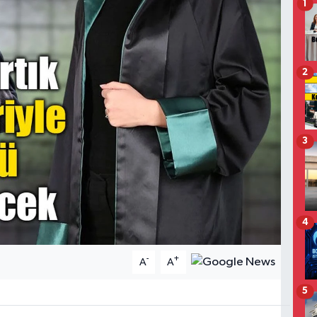
1
2
3
4
-
+
A
A
5