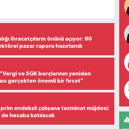
lığı ihracatçıların önünü açıyor: 80
ektörel pazar raporu hazırlandı
"Vergi ve SGK borçlarının yeniden
ası gerçekten önemli bir fırsat"
prim endeksli çalışana tazminat müjdesi:
i de hesaba katılacak