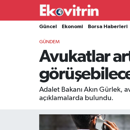
Güncel
Hava Durumu
Güncel
Ekonomi
Borsa Haberleri
Ekonomi
Trafik Durumu
GÜNDEM
Avukatlar ar
Borsa Haberleri
Süper Lig Puan Durumu ve Fikstür
İş Dünyası
Tüm Manşetler
görüşebilec
Lojistik
Son Dakika Haberleri
Adalet Bakanı Akın Gürlek, av
Otovitrin
Haber Arşivi
açıklamalarda bulundu.
Asayiş
Magazin