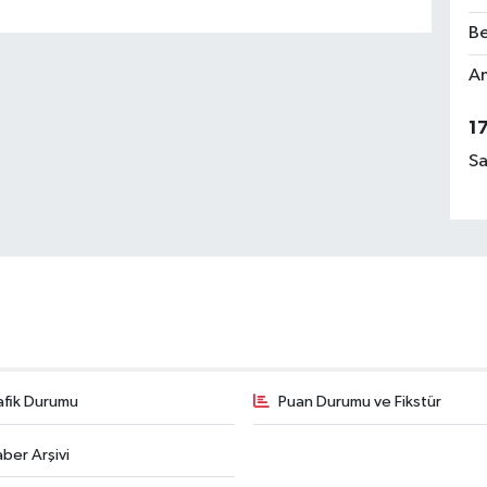
Be
Am
1
Sa
afik Durumu
Puan Durumu ve Fikstür
ber Arşivi