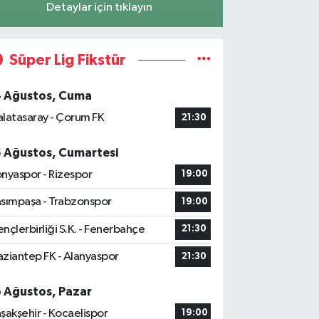
Detaylar için tıklayın
Süper Lig Fikstür
4 Ağustos, Cuma
latasaray - Çorum FK
21:30
5 Ağustos, Cumartesi
nyaspor - Rizespor
19:00
sımpaşa - Trabzonspor
19:00
nçlerbirliği S.K. - Fenerbahçe
21:30
ziantep FK - Alanyaspor
21:30
6 Ağustos, Pazar
şakşehir - Kocaelispor
19:00