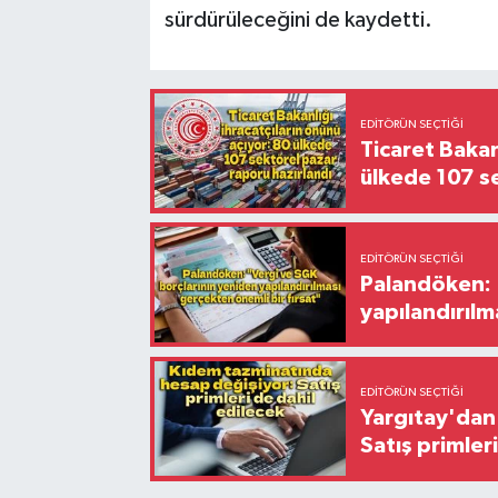
sürdürüleceğini de kaydetti.
EDITÖRÜN SEÇTIĞI
Ticaret Bakan
ülkede 107 s
EDITÖRÜN SEÇTIĞI
Palandöken: 
yapılandırılm
EDITÖRÜN SEÇTIĞI
Yargıtay'dan 
Satış primler