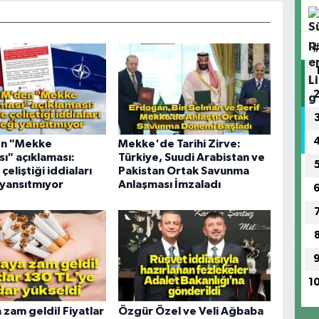
n "Mekke
Mekke'de Tarihi Zirve:
ı" açıklaması:
Türkiye, Suudi Arabistan ve
çeliştiği iddiaları
Pakistan Ortak Savunma
yansıtmıyor
Anlaşması İmzaladı
1
 zam geldi! Fiyatlar
Özgür Özel ve Veli Ağbaba