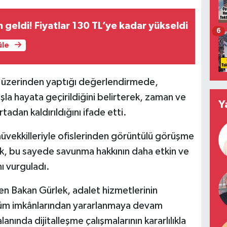
 geldi! Fiyatlar 130 TL’ye kadar yükseldi
6
üle
 üzerinden yaptığı değerlendirmede,
la hayata geçirildiğini belirterek, zaman ve
Y
tadan kaldırıldığını ifade etti.
üvekkilleriyle ofislerinden görüntülü görüşme
ek, bu sayede savunma hakkının daha etkin ve
nı vurguladı.
en Bakan Gürlek, adalet hizmetlerinin
in tüm imkânlarından yararlanmaya devam
anında dijitalleşme çalışmalarının kararlılıkla