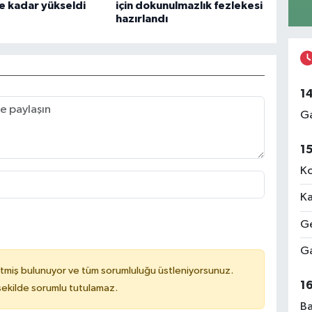
e kadar yükseldi
için dokunulmazlık fezlekesi
hazırlandı
1
Ga
1
Ko
Ka
Ge
Ga
tmiş bulunuyor ve tüm sorumluluğu üstleniyorsunuz.
1
 şekilde sorumlu tutulamaz.
Ba