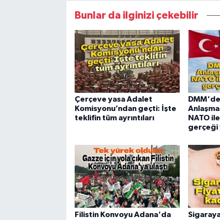
Bunlar da ilginizi çekebilir
Çerçeve yasa Adalet
DMM'de
Komisyonu’ndan geçti: İşte
Anlaşmas
teklifin tüm ayrıntıları
NATO ile 
gerçeği 
Filistin Konvoyu Adana'da
Sigaraya