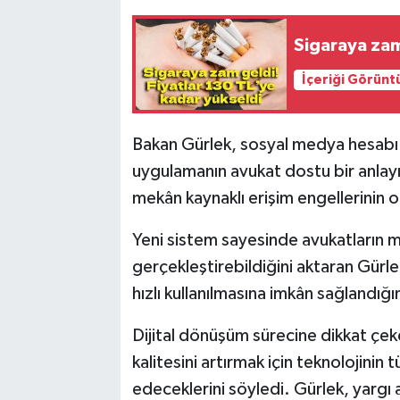
Sigaraya zam
İçeriği Görünt
Bakan Gürlek, sosyal medya hesabı
uygulamanın avukat dostu bir anlayış
mekân kaynaklı erişim engellerinin or
Yeni sistem sayesinde avukatların m
gerçekleştirebildiğini aktaran Gürl
hızlı kullanılmasına imkân sağlandığı
Dijital dönüşüm sürecine dikkat çek
kalitesini artırmak için teknolojin
edeceklerini söyledi. Gürlek, yargı al