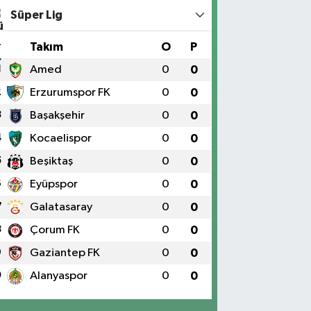
Süper Lig
#
Takım
O
P
1
Amed
0
0
2
Erzurumspor FK
0
0
3
Başakşehir
0
0
4
Kocaelispor
0
0
5
Beşiktaş
0
0
6
Eyüpspor
0
0
7
Galatasaray
0
0
8
Çorum FK
0
0
9
Gaziantep FK
0
0
0
Alanyaspor
0
0