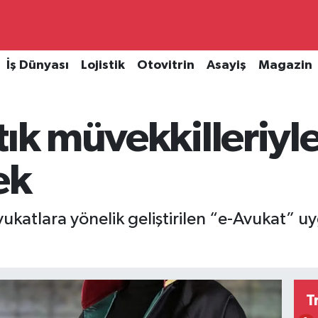
İş Dünyası
Lojistik
Otovitrin
Asayiş
Magazin
tık müvekkilleriyl
ek
ukatlara yönelik geliştirilen “e-Avukat” uy
T