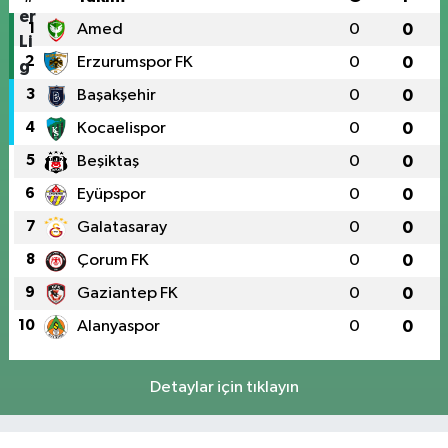
1
Amed
0
0
2
Erzurumspor FK
0
0
3
Başakşehir
0
0
4
Kocaelispor
0
0
5
Beşiktaş
0
0
6
Eyüpspor
0
0
7
Galatasaray
0
0
8
Çorum FK
0
0
9
Gaziantep FK
0
0
10
Alanyaspor
0
0
Detaylar için tıklayın