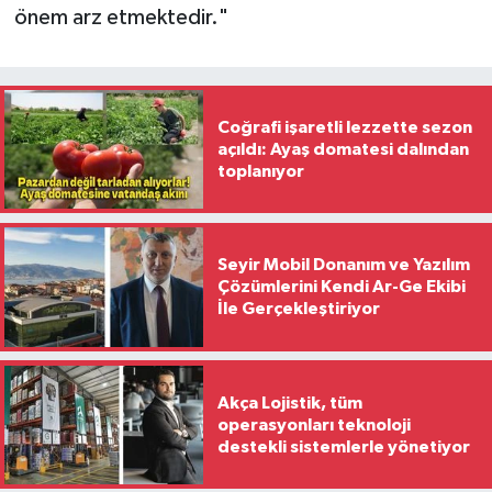
önem arz etmektedir."
Coğrafi işaretli lezzette sezon
açıldı: Ayaş domatesi dalından
toplanıyor
Seyir Mobil Donanım ve Yazılım
Çözümlerini Kendi Ar-Ge Ekibi
İle Gerçekleştiriyor
Akça Lojistik, tüm
operasyonları teknoloji
destekli sistemlerle yönetiyor