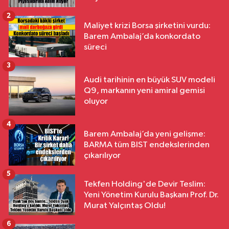
2
Maliyet krizi Borsa şirketini vurdu:
Barem Ambalaj’da konkordato
süreci
3
Audi tarihinin en büyük SUV modeli
Q9, markanın yeni amiral gemisi
oluyor
4
Barem Ambalaj’da yeni gelişme:
BARMA tüm BIST endekslerinden
çıkarılıyor
5
Tekfen Holding'de Devir Teslim:
Yeni Yönetim Kurulu Başkanı Prof. Dr.
Murat Yalçıntaş Oldu!
6