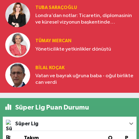
TUBA SARAÇOĞLU
Londra’dan notlar: Ticaretin, diplomasinin
ve küresel vizyonun başkentinde
Türkiye’nin yükselen gücü
TÜMAY MERCAN
Yöneticilikte yetkinlikler dönüştü
BILAL KOÇAK
Vatan ve bayrak uğruna baba - oğul birlikte
can verdi
Süper Lig Puan Durumu
Süper Lig
#
Takım
O
P