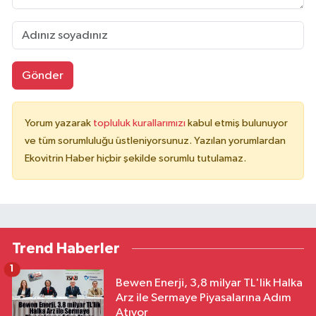
Gönder
Yorum yazarak
topluluk kurallarımızı
kabul etmiş bulunuyor
ve tüm sorumluluğu üstleniyorsunuz. Yazılan yorumlardan
Ekovitrin Haber hiçbir şekilde sorumlu tutulamaz.
Trend Haberler
1
Bewen Enerji, 3,8 milyar TL'lik Halka
Arz ile Sermaye Piyasalarına Adım
Atıyor