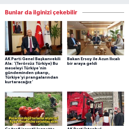
Bunlar da ilginizi çekebilir
AK Parti Genel Başkanvekili
Bakan Ersoy ile Acun Ilıcalı
Ala: '(Terörsüz Türkiye) Bu
bir araya geldi
meseleyi Türkiye'nin
gündeminden çıkarıp,
Türkiye'yi prangalarından
kurtaracağız'