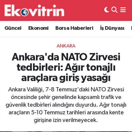
Güncel
Hava Durumu
Güncel
Ekonomi
Borsa Haberleri
İş Dünyası
Ekonomi
Trafik Durumu
ANKARA
Borsa Haberleri
Süper Lig Puan Durumu ve Fikstür
Ankara'da NATO Zirvesi
tedbirleri: Ağır tonajlı
İş Dünyası
Tüm Manşetler
araçlara giriş yasağı
Lojistik
Son Dakika Haberleri
Ankara Valiliği, 7-8 Temmuz'daki NATO Zirvesi
öncesinde şehir genelinde kapsamlı trafik ve
Otovitrin
Haber Arşivi
güvenlik tedbirleri alındığını duyurdu. Ağır tonajlı
araçların 5-10 Temmuz tarihleri arasında kente
Asayiş
girişine izin verilmeyecek.
Magazin