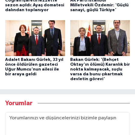
Coğrafi işaretli lezzette
AK Parti İstanbul
sezon açıldı: Ayaş domatesi
Milletvekili Özdemir: 'Güçlü
dalından toplanıyor
sanayi, güçlü Türkiye'
Adalet Bakanı Gürlek, 33 yıl
Bakan Gürlek: '(Behçet
önce öldürülen gazeteci
Oktay'ın ölümü) Karanlık bir
Uğur Mumcu'nun ailesi ile
nokta kalmayacak, suçlu
bir araya geldi
varsa da bunu çıkartmak
devletin görevi'
Yorumlar