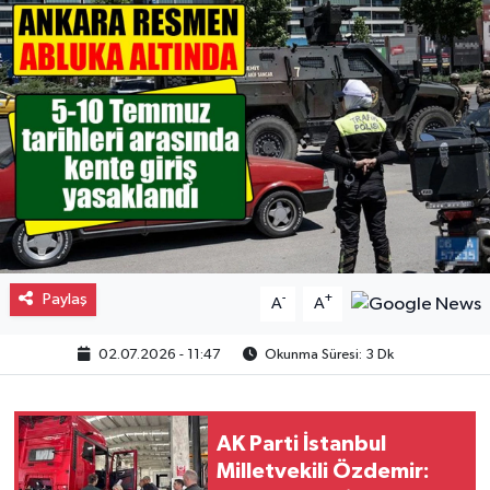
Gayrimenkul
Spor
Eğitim
Paylaş
-
+
A
A
02.07.2026 - 11:47
Okunma Süresi: 3 Dk
AK Parti İstanbul
Milletvekili Özdemir: