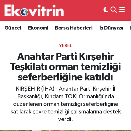
Güncel
Hava Durumu
Güncel
Ekonomi
Borsa Haberleri
İş Dünyası
Ekonomi
Trafik Durumu
YEREL
Borsa Haberleri
Süper Lig Puan Durumu ve Fikstür
Anahtar Parti Kırşehir
Teşkilatı orman temizliği
İş Dünyası
Tüm Manşetler
seferberliğine katıldı
Lojistik
Son Dakika Haberleri
KIRŞEHİR (İHA) - Anahtar Parti Kırşehir İl
Başkanlığı, Kındam TOKİ Ormanlığı'nda
Otovitrin
Haber Arşivi
düzenlenen orman temizliği seferberliğine
katılarak çevre temizliği çalışmalarına destek
Asayiş
verdi.
Magazin