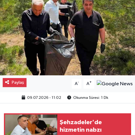
Gayrimenkul
Spor
Eğitim
Paylaş
-
+
A
A
09.07.2026 - 11:02
Okunma Süresi: 1 Dk
Şehzadeler'de
hizmetin nabzı