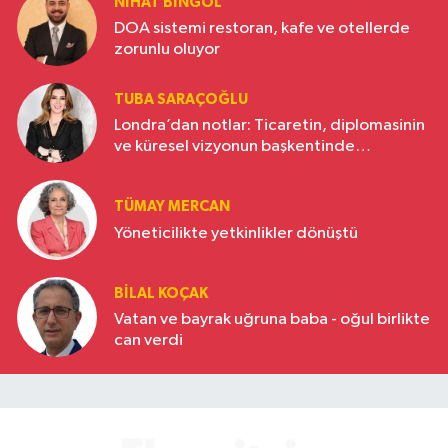
NIHAT BINGÖL
DOA sistemi restoran, kafe ve otellerde
zorunlu oluyor
TUBA SARAÇOĞLU
Londra’dan notlar: Ticaretin, diplomasinin
ve küresel vizyonun başkentinde
Türkiye’nin yükselen gücü
TÜMAY MERCAN
Yöneticilikte yetkinlikler dönüştü
BILAL KOÇAK
Vatan ve bayrak uğruna baba - oğul birlikte
can verdi