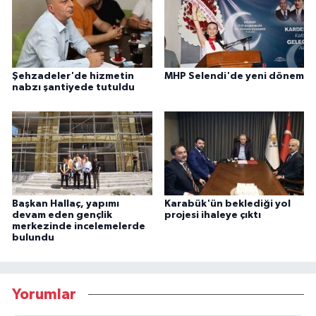
Şehzadeler'de hizmetin
MHP Selendi'de yeni dönem
nabzı şantiyede tutuldu
Başkan Hallaç, yapımı
Karabük'ün beklediği yol
devam eden gençlik
projesi ihaleye çıktı
merkezinde incelemelerde
bulundu
Yorumlar