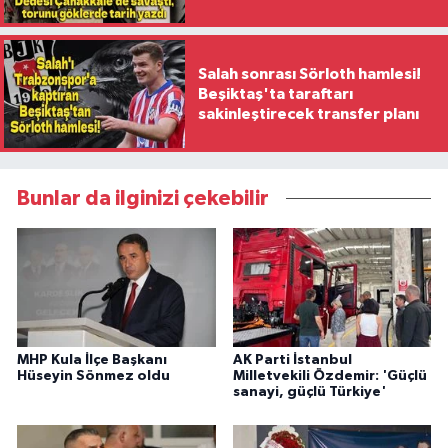
ilk kadın generali oldu
Salah sonrası Sörloth hamlesi!
Beşiktaş'ta taraftarı
sakinleştirecek transfer planı
Bunlar da ilginizi çekebilir
MHP Kula İlçe Başkanı
AK Parti İstanbul
Hüseyin Sönmez oldu
Milletvekili Özdemir: 'Güçlü
sanayi, güçlü Türkiye'