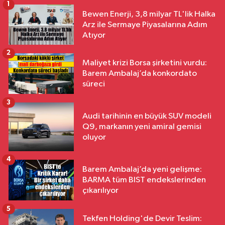
1
Bewen Enerji, 3,8 milyar TL'lik Halka
Arz ile Sermaye Piyasalarına Adım
Atıyor
2
Maliyet krizi Borsa şirketini vurdu:
Barem Ambalaj’da konkordato
süreci
3
Audi tarihinin en büyük SUV modeli
Q9, markanın yeni amiral gemisi
oluyor
4
Barem Ambalaj’da yeni gelişme:
BARMA tüm BIST endekslerinden
çıkarılıyor
5
Tekfen Holding'de Devir Teslim: