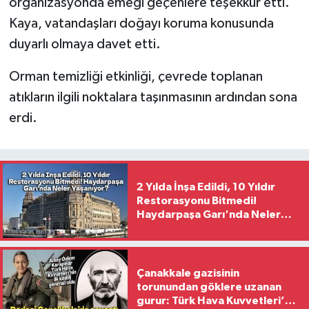
organizasyonda emeği geçenlere teşekkür etti.
Kaya, vatandaşları doğayı koruma konusunda
duyarlı olmaya davet etti.
Orman temizliği etkinliği, çevrede toplanan
atıkların ilgili noktalara taşınmasının ardından sona
erdi.
2 Yılda İnşa Edildi, 10 Yıldır
Restorasyonu Bitmedi!
Haydarpaşa Garı'nda Neler
Yaşanıyor?
Çanakkale gazisinin
torunundan göklere uzanan
gurur: Türk Hava Kuvvetleri’nin