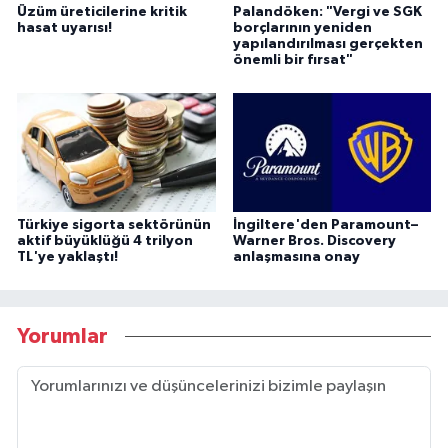
Üzüm üreticilerine kritik
Palandöken: "Vergi ve SGK
hasat uyarısı!
borçlarının yeniden
yapılandırılması gerçekten
önemli bir fırsat"
Türkiye sigorta sektörünün
İngiltere'den Paramount–
aktif büyüklüğü 4 trilyon
Warner Bros. Discovery
TL'ye yaklaştı!
anlaşmasına onay
Yorumlar