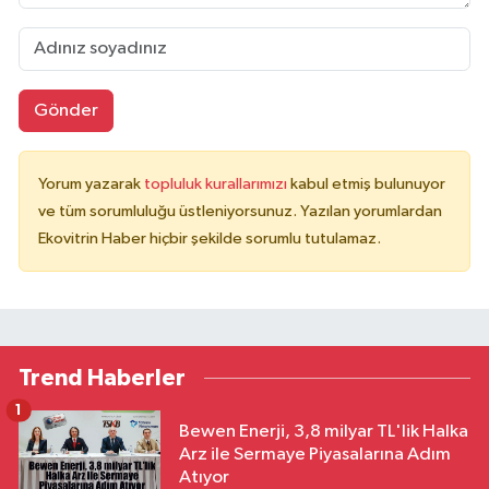
Gönder
Yorum yazarak
topluluk kurallarımızı
kabul etmiş bulunuyor
ve tüm sorumluluğu üstleniyorsunuz. Yazılan yorumlardan
Ekovitrin Haber hiçbir şekilde sorumlu tutulamaz.
Trend Haberler
1
Bewen Enerji, 3,8 milyar TL'lik Halka
Arz ile Sermaye Piyasalarına Adım
Atıyor