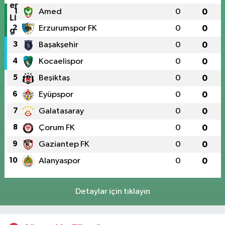
1
Amed
0
0
2
Erzurumspor FK
0
0
3
Başakşehir
0
0
4
Kocaelispor
0
0
5
Beşiktaş
0
0
6
Eyüpspor
0
0
7
Galatasaray
0
0
8
Çorum FK
0
0
9
Gaziantep FK
0
0
10
Alanyaspor
0
0
Detaylar için tıklayın