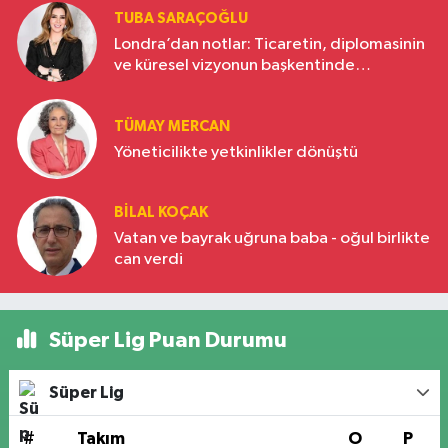
TUBA SARAÇOĞLU
Londra’dan notlar: Ticaretin, diplomasinin
ve küresel vizyonun başkentinde
Türkiye’nin yükselen gücü
TÜMAY MERCAN
Yöneticilikte yetkinlikler dönüştü
BILAL KOÇAK
Vatan ve bayrak uğruna baba - oğul birlikte
can verdi
Süper Lig Puan Durumu
Süper Lig
#
Takım
O
P