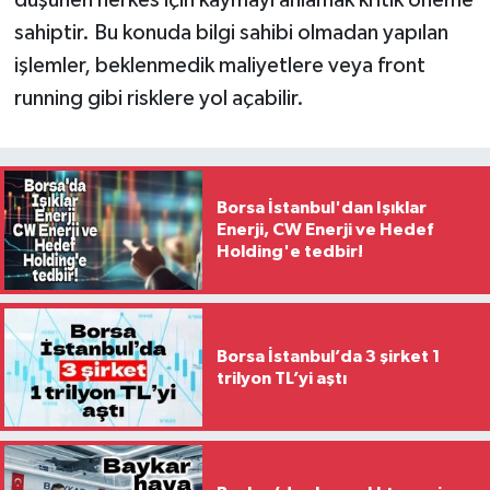
düşünen herkes için kaymayı anlamak kritik öneme
sahiptir. Bu konuda bilgi sahibi olmadan yapılan
işlemler, beklenmedik maliyetlere veya front
running gibi risklere yol açabilir.
Borsa İstanbul'dan Işıklar
Enerji, CW Enerji ve Hedef
Holding'e tedbir!
Borsa İstanbul’da 3 şirket 1
trilyon TL’yi aştı