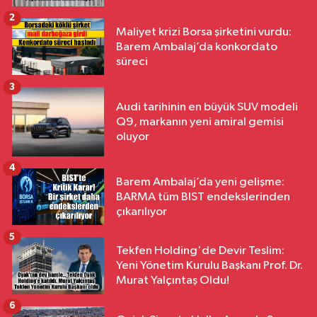
2
Maliyet krizi Borsa şirketini vurdu:
Barem Ambalaj’da konkordato
süreci
3
Audi tarihinin en büyük SUV modeli
Q9, markanın yeni amiral gemisi
oluyor
4
Barem Ambalaj’da yeni gelişme:
BARMA tüm BIST endekslerinden
çıkarılıyor
5
Tekfen Holding'de Devir Teslim:
Yeni Yönetim Kurulu Başkanı Prof. Dr.
Murat Yalçıntaş Oldu!
6