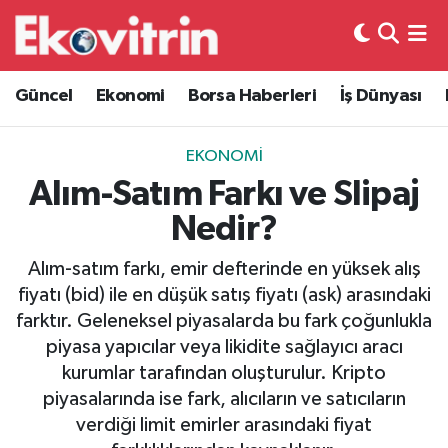
Güncel
Hava Durumu
Güncel
Ekonomi
Borsa Haberleri
İş Dünyası
Ekonomi
Trafik Durumu
EKONOMI
Borsa Haberleri
Süper Lig Puan Durumu ve Fikstür
Alım-Satım Farkı ve Slipaj
Nedir?
İş Dünyası
Tüm Manşetler
Alım-satım farkı, emir defterinde en yüksek alış
Lojistik
Son Dakika Haberleri
fiyatı (bid) ile en düşük satış fiyatı (ask) arasındaki
farktır. Geleneksel piyasalarda bu fark çoğunlukla
Otovitrin
Haber Arşivi
piyasa yapıcılar veya likidite sağlayıcı aracı
kurumlar tarafından oluşturulur. Kripto
Asayiş
piyasalarında ise fark, alıcıların ve satıcıların
verdiği limit emirler arasındaki fiyat
Magazin