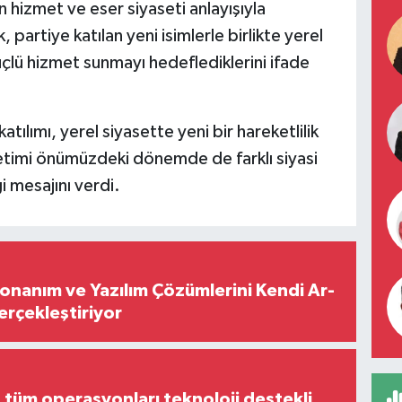
hizmet ve eser siyaseti anlayışıyla
partiye katılan yeni isimlerle birlikte yerel
lü hizmet sunmayı hedeflediklerini ifade
tılımı, yerel siyasette yeni bir hareketlilik
netimi önümüzdeki dönemde de farklı siyasi
i mesajını verdi.
Donanım ve Yazılım Çözümlerini Kendi Ar-
Gerçekleştiriyor
, tüm operasyonları teknoloji destekli