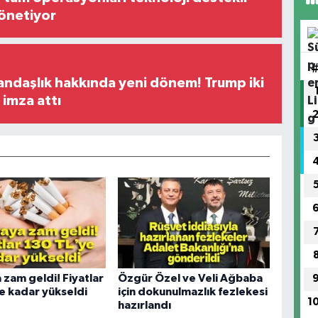
yönetiyor
ndaşlık hakkında yeni dönem! Trump iki
imza attı
 zam geldi! Fiyatlar
Özgür Özel ve Veli Ağbaba
e kadar yükseldi
için dokunulmazlık fezlekesi
1
hazırlandı