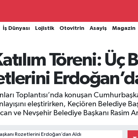
İş Dünyası
Lojistik
Otovitrin
Asayiş
Magazin
Katılım Töreni: Üç 
tlerini Erdoğan’d
şkanları Toplantısı’nda konuşan Cumhurbaş
nlayışını eleştirirken, Keçiören Belediye 
 ve Nevşehir Belediye Başkanı Rasim Arı’y