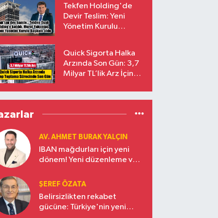
Tekfen Holding'de
Devir Teslim: Yeni
Yönetim Kurulu
Başkanı Prof. Dr. Murat
Yalçıntaş Oldu!
Quick Sigorta Halka
Arzında Son Gün: 3,7
Milyar TL’lik Arz İçin
Talepler Bugün Sona
Eriyor
azarlar
AV. AHMET BURAK YALÇIN
IBAN mağdurları için yeni
dönem! Yeni düzenleme ve
ceza indirim oranları
ŞEREF ÖZATA
Belirsizlikten rekabet
gücüne: Türkiye'nin yeni
ekonomi vizyonu