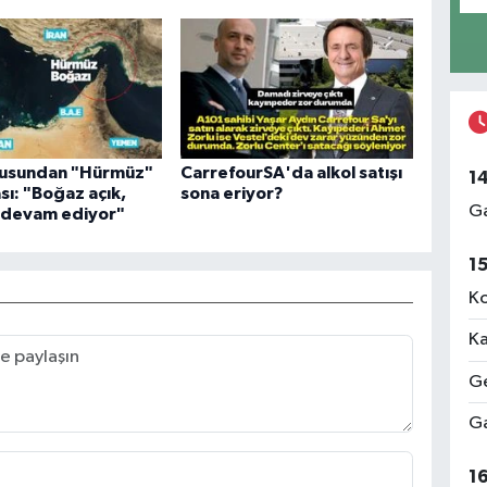
usundan "Hürmüz"
CarrefourSA'da alkol satışı
1
sı: "Boğaz açık,
sona eriyor?
Ga
r devam ediyor"
1
Ko
Ka
Ge
Ga
1