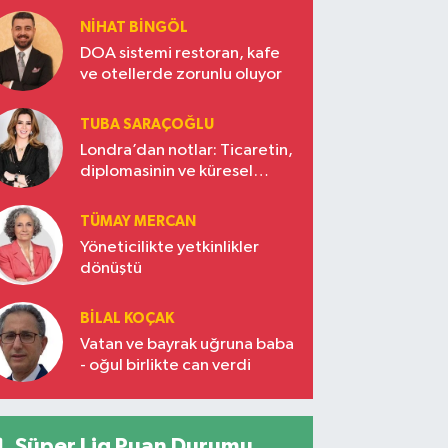
NIHAT BINGÖL
DOA sistemi restoran, kafe
ve otellerde zorunlu oluyor
TUBA SARAÇOĞLU
Londra’dan notlar: Ticaretin,
diplomasinin ve küresel
vizyonun başkentinde
Türkiye’nin yükselen gücü
TÜMAY MERCAN
Yöneticilikte yetkinlikler
dönüştü
BILAL KOÇAK
Vatan ve bayrak uğruna baba
- oğul birlikte can verdi
Süper Lig Puan Durumu