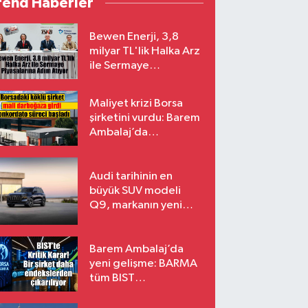
rend Haberler
Bewen Enerji, 3,8
milyar TL'lik Halka Arz
ile Sermaye
Piyasalarına Adım
Atıyor
Maliyet krizi Borsa
şirketini vurdu: Barem
Ambalaj’da
konkordato süreci
Audi tarihinin en
büyük SUV modeli
Q9, markanın yeni
amiral gemisi oluyor
Barem Ambalaj’da
yeni gelişme: BARMA
tüm BIST
endekslerinden
çıkarılıyor