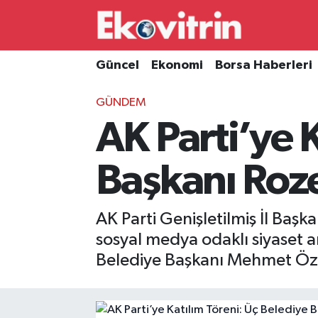
Güncel
Hava Durumu
Güncel
Ekonomi
Borsa Haberleri
Ekonomi
Trafik Durumu
GÜNDEM
AK Parti’ye 
Borsa Haberleri
Süper Lig Puan Durumu ve Fikstür
İş Dünyası
Tüm Manşetler
Başkanı Roze
Lojistik
Son Dakika Haberleri
AK Parti Genişletilmiş İl Ba
Otovitrin
Haber Arşivi
sosyal medya odaklı siyaset a
Belediye Başkanı Mehmet Özcan
Asayiş
Magazin