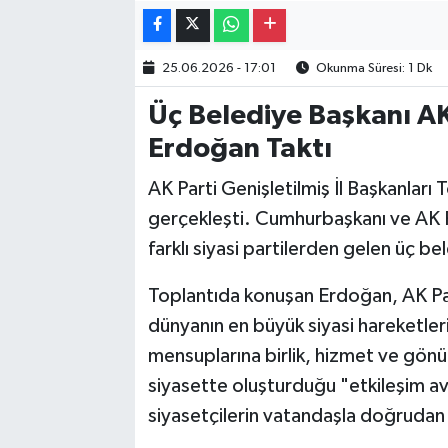
Gayrimenkul
25.06.2026 - 17:01
Okunma Süresi: 1 Dk
Spor
Üç Belediye Başkanı AK 
Eğitim
Erdoğan Taktı
AK Parti Genişletilmiş İl Başkanları 
gerçekleşti. Cumhurbaşkanı ve AK 
farklı siyasi partilerden gelen üç be
Toplantıda konuşan Erdoğan, AK Part
dünyanın en büyük siyasi hareketleri
mensuplarına birlik, hizmet ve gönü
siyasette oluşturduğu "etkileşim avc
siyasetçilerin vatandaşla doğrudan