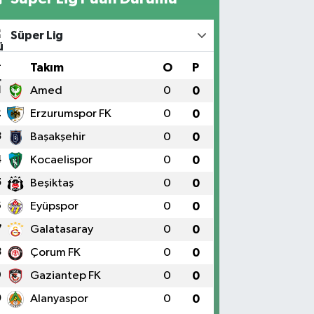
Süper Lig
#
Takım
O
P
1
Amed
0
0
2
Erzurumspor FK
0
0
3
Başakşehir
0
0
4
Kocaelispor
0
0
5
Beşiktaş
0
0
6
Eyüpspor
0
0
7
Galatasaray
0
0
8
Çorum FK
0
0
9
Gaziantep FK
0
0
0
Alanyaspor
0
0