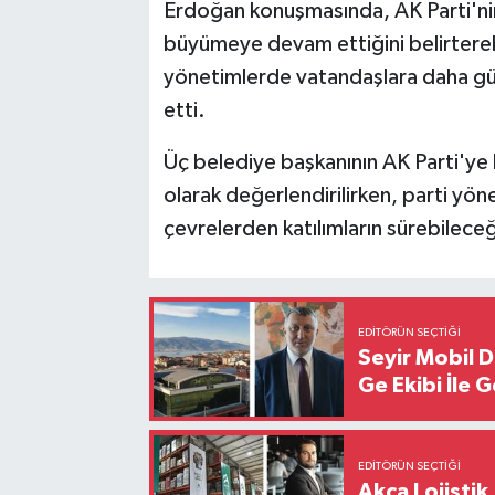
Erdoğan konuşmasında, AK Parti'nin 
büyümeye devam ettiğini belirterek, 
yönetimlerde vatandaşlara daha güç
etti.
Üç belediye başkanının AK Parti'ye ka
olarak değerlendirilirken, parti yö
çevrelerden katılımların sürebileceğ
EDITÖRÜN SEÇTIĞI
Seyir Mobil 
Ge Ekibi İle 
EDITÖRÜN SEÇTIĞI
Akça Lojistik