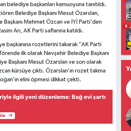
an belediye başkanları kamuoyuna tanıtıldı.
iören Belediye Başkanı Mesut Özarslan,
e Başkanı Mehmet Özcan ve İYİ Parti'den
6
sim Arı, AK Parti saflarına katıldı.
 başkanına rozetlerini takarak "AK Parti
 Törende ilk olarak Nevşehir Belediye Başkanı
iye Başkanı Mesut Özarslan ve son olarak
Y
an kürsüye çıktı. Özarslan'ın rozet takma
ğan'ın elini öpmesi dikkat çekti.
riyle ilgili yeni düzenleme: Bağ evi şartı
üle