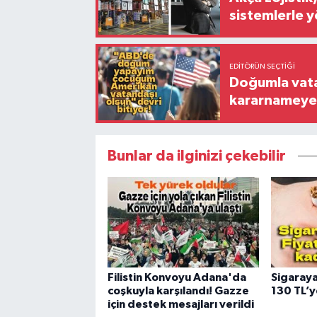
sistemlerle 
EDITÖRÜN SEÇTIĞI
Doğumla vata
kararnameye 
Bunlar da ilginizi çekebilir
Filistin Konvoyu Adana'da
Sigaraya
coşkuyla karşılandı! Gazze
130 TL’y
için destek mesajları verildi