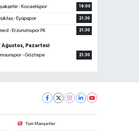
şakşehir - Kocaelispor
19:00
şiktaş - Eyüpspor
21:30
ed - Erzurumspor FK
21:30
7 Ağustos, Pazartesi
msunspor - Göztepe
21:30
Tüm Manşetler