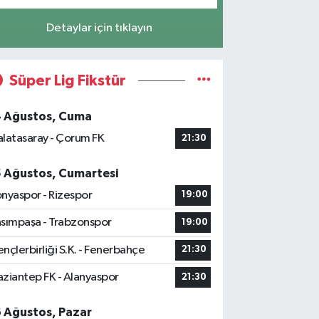
Detaylar için tıklayın
Süper Lig Fikstür
4 Ağustos, Cuma
latasaray - Çorum FK
21:30
5 Ağustos, Cumartesi
nyaspor - Rizespor
19:00
sımpaşa - Trabzonspor
19:00
nçlerbirliği S.K. - Fenerbahçe
21:30
ziantep FK - Alanyaspor
21:30
6 Ağustos, Pazar