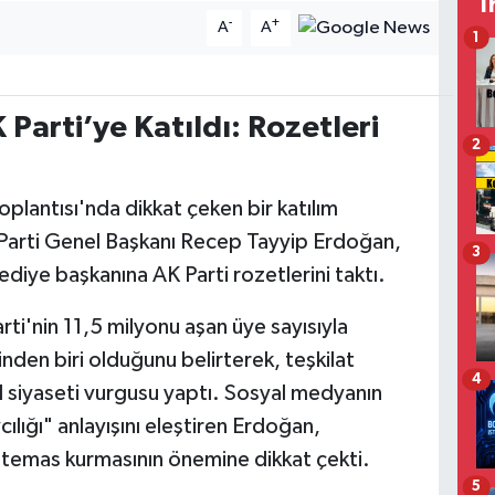
T
-
+
A
A
1
Parti’ye Katıldı: Rozetleri
2
Toplantısı'nda dikkat çeken bir katılım
Parti Genel Başkanı Recep Tayyip Erdoğan,
3
lediye başkanına AK Parti rozetlerini taktı.
i'nin 11,5 milyonu aşan üye sayısıyla
nden biri olduğunu belirterek, teşkilat
4
l siyaseti vurgusu yaptı. Sosyal medyanın
ılığı" anlayışını eleştiren Erdoğan,
 temas kurmasının önemine dikkat çekti.
5