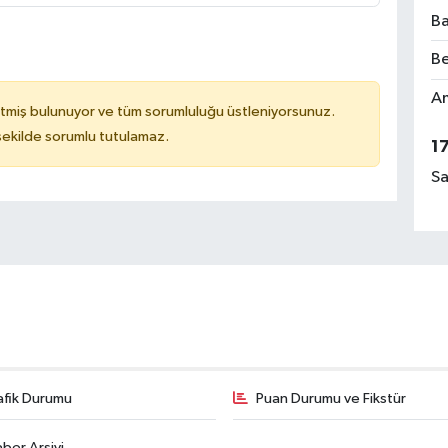
Ba
Be
Am
tmiş bulunuyor ve tüm sorumluluğu üstleniyorsunuz.
 şekilde sorumlu tutulamaz.
1
Sa
afik Durumu
Puan Durumu ve Fikstür
ber Arşivi