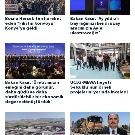
Bosna Hersek'ten hareket
Bakan Kacır: 'Ay yıldızlı
eden "Filistin Konvoyu"
bayrağımızı kendi uzay
Konya'ya geldi
aracımızla Ay'a
ulaştıracağız'
Bakan Kacır: 'Üreticimizin
UCLG-MEWA heyeti
emeğini daha görünür,
Selçuklu'nun örnek
daha güçlü ve daha
projelerini yerinde inceledi
sürdürülebilir bir ekonomik
değere dönüştürdük'