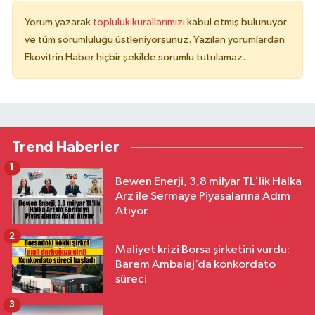
Yorum yazarak
topluluk kurallarımızı
kabul etmiş bulunuyor
ve tüm sorumluluğu üstleniyorsunuz. Yazılan yorumlardan
Ekovitrin Haber hiçbir şekilde sorumlu tutulamaz.
Trend Haberler
1
Bewen Enerji, 3,8 milyar TL'lik Halka
Arz ile Sermaye Piyasalarına Adım
Atıyor
2
Maliyet krizi Borsa şirketini vurdu:
Barem Ambalaj’da konkordato
süreci
3