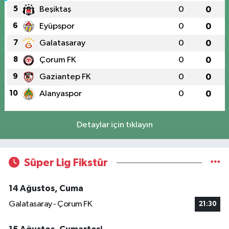
5
Beşiktaş
0
0
6
Eyüpspor
0
0
7
Galatasaray
0
0
8
Çorum FK
0
0
9
Gaziantep FK
0
0
10
Alanyaspor
0
0
Detaylar için tıklayın
Süper Lig Fikstür
14 Ağustos, Cuma
Galatasaray - Çorum FK
21:30