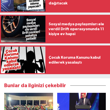
dağıtacak
Sosyal medya paylaşımları ele
verdi! Drift operasyonunda 11
kişiye ev hapsi
Çocuk Koruma Kanunu kabul
edilerek yasalaştı
Bunlar da ilginizi çekebilir