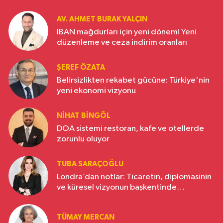
AV. AHMET BURAK YALÇIN
IBAN mağdurları için yeni dönem! Yeni
düzenleme ve ceza indirim oranları
ŞEREF ÖZATA
Belirsizlikten rekabet gücüne: Türkiye'nin
yeni ekonomi vizyonu
NIHAT BINGÖL
DOA sistemi restoran, kafe ve otellerde
zorunlu oluyor
TUBA SARAÇOĞLU
Londra’dan notlar: Ticaretin, diplomasinin
ve küresel vizyonun başkentinde
Türkiye’nin yükselen gücü
TÜMAY MERCAN