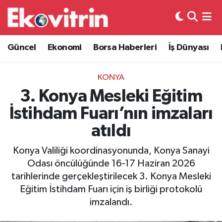
Güncel
Hava Durumu
Güncel
Ekonomi
Borsa Haberleri
İş Dünyası
Ekonomi
Trafik Durumu
KONYA
Borsa Haberleri
Süper Lig Puan Durumu ve Fikstür
3. Konya Mesleki Eğitim
İstihdam Fuarı’nın imzaları
İş Dünyası
Tüm Manşetler
atıldı
Lojistik
Son Dakika Haberleri
Konya Valiliği koordinasyonunda, Konya Sanayi
Odası öncülüğünde 16-17 Haziran 2026
Otovitrin
Haber Arşivi
tarihlerinde gerçekleştirilecek 3. Konya Mesleki
Eğitim İstihdam Fuarı için iş birliği protokolü
Asayiş
imzalandı.
Magazin