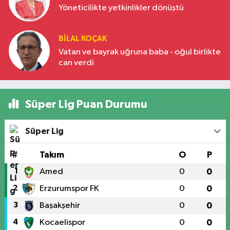
Yöneticilikte yetkinlikler dönüştü
BILAL KOÇAK
Vatan ve bayrak uğruna baba - oğul birlikte
can verdi
Süper Lig Puan Durumu
Süper Lig
#
Takım
O
P
1
Amed
0
0
2
Erzurumspor FK
0
0
3
Başakşehir
0
0
4
Kocaelispor
0
0