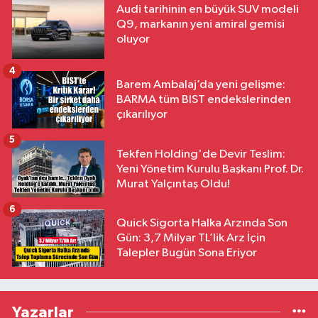
Audi tarihinin en büyük SUV modeli
Q9, markanın yeni amiral gemisi
oluyor
4
Barem Ambalaj’da yeni gelişme:
BARMA tüm BIST endekslerinden
çıkarılıyor
5
Tekfen Holding'de Devir Teslim:
Yeni Yönetim Kurulu Başkanı Prof. Dr.
Murat Yalçıntaş Oldu!
6
Quick Sigorta Halka Arzında Son
Gün: 3,7 Milyar TL’lik Arz İçin
Talepler Bugün Sona Eriyor
Yazarlar