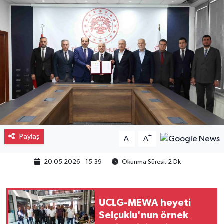
Gayrimenkul
Spor
Eğitim
Paylaş
-
+
A
A
20.05.2026 - 15:39
Okunma Süresi: 2 Dk
UCLG-MEWA heyeti
Selçuklu'nun örnek