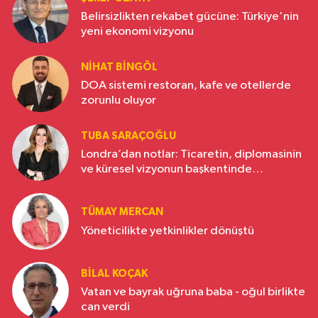
Belirsizlikten rekabet gücüne: Türkiye'nin
yeni ekonomi vizyonu
NIHAT BINGÖL
DOA sistemi restoran, kafe ve otellerde
zorunlu oluyor
TUBA SARAÇOĞLU
Londra’dan notlar: Ticaretin, diplomasinin
ve küresel vizyonun başkentinde
Türkiye’nin yükselen gücü
TÜMAY MERCAN
Yöneticilikte yetkinlikler dönüştü
BILAL KOÇAK
Vatan ve bayrak uğruna baba - oğul birlikte
can verdi