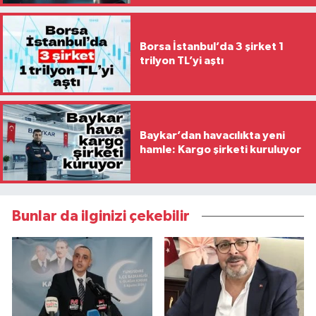
Borsa İstanbul’da 3 şirket 1
trilyon TL’yi aştı
Baykar’dan havacılıkta yeni
hamle: Kargo şirketi kuruluyor
Bunlar da ilginizi çekebilir