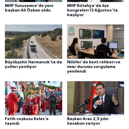
MHP Yunusemre'de yeni
MHP Kütahya'da ilçe
başkan Ali Özkan oldu
kongreleri 13 Ağustos'ta
başlıyor
Büyükşehir Harmancık'ta da
Nilüfer'de kent rehberi ve
yolları yeniliyor
imar durumu sorgulama
yenilendi
Fetih coşkusu Keles'e
Başkan Aras 2,5 yılın
taşındı
hesabını veriyor