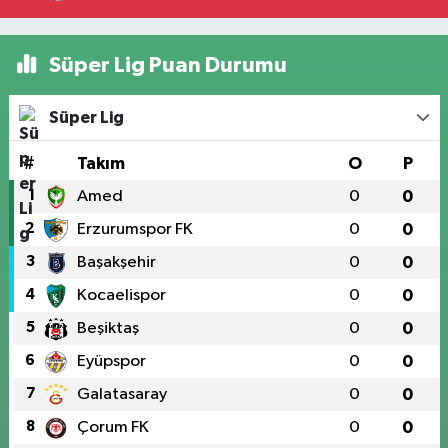
Süper Lig Puan Durumu
Süper Lig
#
Takım
O
P
1
Amed
0
0
2
Erzurumspor FK
0
0
3
Başakşehir
0
0
4
Kocaelispor
0
0
5
Beşiktaş
0
0
6
Eyüpspor
0
0
7
Galatasaray
0
0
8
Çorum FK
0
0