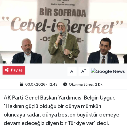
Gayrimenkul
Spor
Eğitim
Paylaş
-
+
A
A
03.07.2026 - 12:43
Okunma Süresi: 2 Dk
AK Parti Genel Başkan Yardımcısı Belgin Uygur,
'Haklının güçlü olduğu bir dünya mümkün
oluncaya kadar, dünya beşten büyüktür demeye
devam edeceğiz diyen bir Türkiye var' dedi.