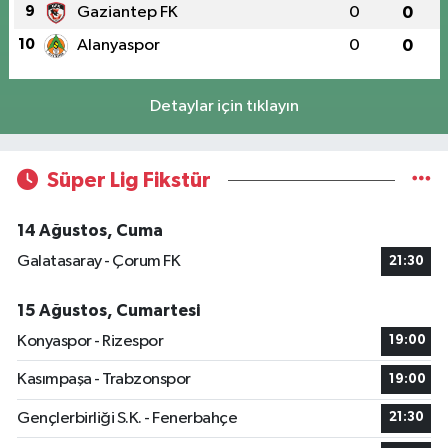
9
Gaziantep FK
0
0
10
Alanyaspor
0
0
Detaylar için tıklayın
Süper Lig Fikstür
14 Ağustos, Cuma
Galatasaray - Çorum FK
21:30
15 Ağustos, Cumartesi
Konyaspor - Rizespor
19:00
Kasımpaşa - Trabzonspor
19:00
Gençlerbirliği S.K. - Fenerbahçe
21:30