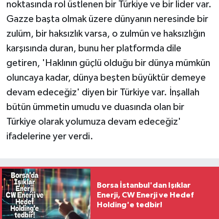
noktasında rol üstlenen bir Türkiye ve bir lider var.
Gazze başta olmak üzere dünyanın neresinde bir
zulüm, bir haksızlık varsa, o zulmün ve haksızlığın
karşısında duran, bunu her platformda dile
getiren, 'Haklının güçlü olduğu bir dünya mümkün
oluncaya kadar, dünya beşten büyüktür demeye
devam edeceğiz' diyen bir Türkiye var. İnşallah
bütün ümmetin umudu ve duasında olan bir
Türkiye olarak yolumuza devam edeceğiz'
ifadelerine yer verdi.
Borsa İstanbul'dan Işıklar
Enerji, CW Enerji ve Hedef
Holding'e tedbir!