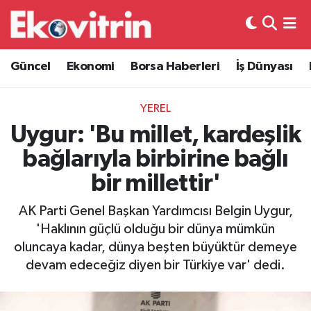
Güncel
Hava Durumu
Güncel
Ekonomi
Borsa Haberleri
İş Dünyası
Ekonomi
Trafik Durumu
YEREL
Borsa Haberleri
Süper Lig Puan Durumu ve Fikstür
Uygur: 'Bu millet, kardeşlik
bağlarıyla birbirine bağlı
İş Dünyası
Tüm Manşetler
bir millettir'
Lojistik
Son Dakika Haberleri
AK Parti Genel Başkan Yardımcısı Belgin Uygur,
'Haklının güçlü olduğu bir dünya mümkün
Otovitrin
Haber Arşivi
oluncaya kadar, dünya beşten büyüktür demeye
devam edeceğiz diyen bir Türkiye var' dedi.
Asayiş
Magazin