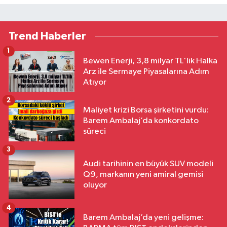
Trend Haberler
1
Bewen Enerji, 3,8 milyar TL'lik Halka
Arz ile Sermaye Piyasalarına Adım
Atıyor
2
Maliyet krizi Borsa şirketini vurdu:
Barem Ambalaj’da konkordato
süreci
3
Audi tarihinin en büyük SUV modeli
Q9, markanın yeni amiral gemisi
oluyor
4
Barem Ambalaj’da yeni gelişme: