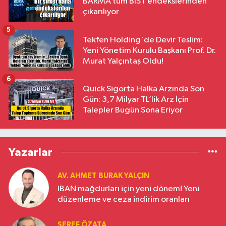
BARMA tüm BIST endekslerinden
çıkarılıyor
5
Tekfen Holding'de Devir Teslim:
Yeni Yönetim Kurulu Başkanı Prof. Dr.
Murat Yalçıntaş Oldu!
6
Quick Sigorta Halka Arzında Son
Gün: 3,7 Milyar TL’lik Arz İçin
Talepler Bugün Sona Eriyor
Yazarlar
AV. AHMET BURAK YALÇIN
IBAN mağdurları için yeni dönem! Yeni
düzenleme ve ceza indirim oranları
ŞEREF ÖZATA